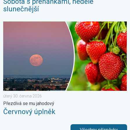
Sobota s přeháňkami, neděle
slunečnější
Červnový úplněk. Přezdívá se mu jahodový. . . úterý 30. červn
úterý 30. června 2026
Přezdívá se mu jahodový
Červnový úplněk
Všechny příspěvky