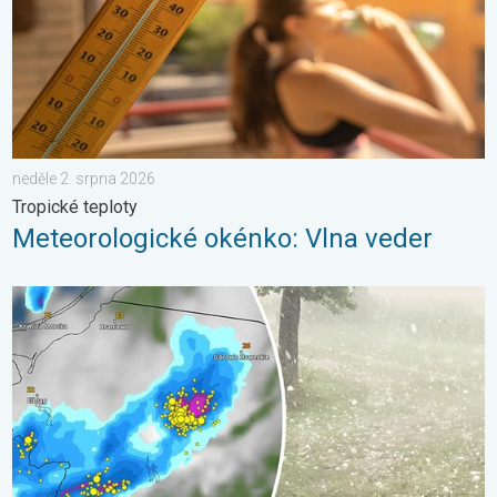
neděle 2. srpna 2026
Tropické teploty
Meteorologické okénko: Vlna veder
V Polsku padaly obří kroupy. Supercelární bouře. . . pátek 7. s