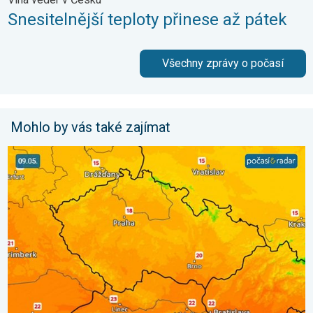
Snesitelnější teploty přinese až pátek
Všechny zprávy o počasí
Mohlo by vás také zajímat
Víkend bude slunečný, pak dorazí fronta. Výhled počasí. . . pát