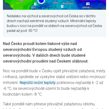
Nedaleko na východ a severovýchod od Česka se v těchto
dnech nachází extrémně studený vzduch. Minimální teploty
budou v noci na pondělí ve státech na severovýchod od Česka
padat až pod -30 °C!
Nad Česko proudí kolem tlakové výše nad
severovýchodní Evropou studený vzduch od
severovýchodu. V dalších dnech bude studené
severovýchodní proudění nad Českem slábnout.
Noc na pondělí bude v Česku opět převážně zatažená, místy
i mlhavá, ojediněle se vyskytne slabé sněžení nebo mrznoucí
mrholení.
Nejnižší noční teploty
poklesnou nejčastěji k -2 až
-6 °C, na severovýchodě území to bude nejčastěji k
hodnotám kolem -8 °C.
Také pondělí nám přinese převážně zataženou oblohu,