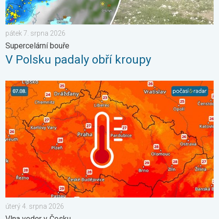
pátek 7. srpna 2026
Supercelární bouře
V Polsku padaly obří kroupy
Snesitelnější teploty přinese až pátek. Vlna veder v Česku. . . ú
úterý 4. srpna 2026
Vlna veder v Česku