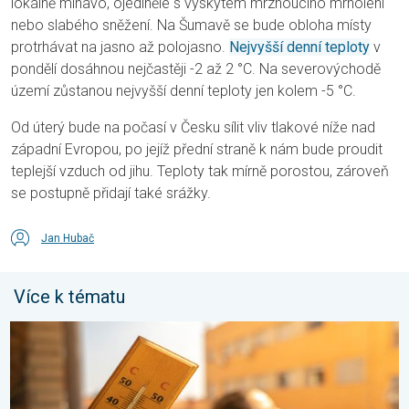
lokálně mlhavo, ojediněle s výskytem mrznoucího mrholení
nebo slabého sněžení. Na Šumavě se bude obloha místy
protrhávat na jasno až polojasno.
Nejvyšší denní teploty
v
pondělí dosáhnou nejčastěji -2 až 2 °C. Na severovýchodě
území zůstanou nejvyšší denní teploty jen kolem -5 °C.
Od úterý bude na počasí v Česku sílit vliv tlakové níže nad
západní Evropou, po jejíž přední straně k nám bude proudit
teplejší vzduch od jihu. Teploty tak mírně porostou, zároveň
se postupně přidají také srážky.
Jan Hubač
Více k tématu
Meteorologické okénko: Vlna veder. Tropické teploty. . . neděl