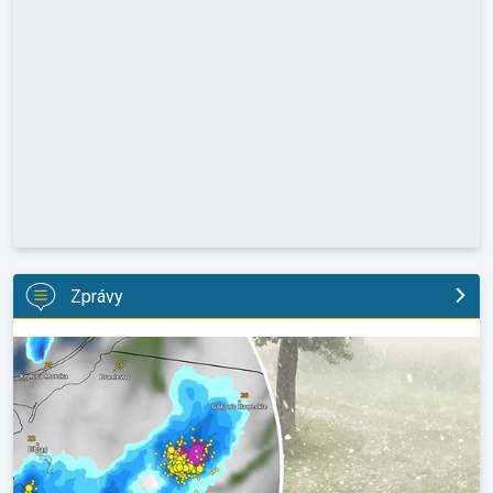
Zprávy
V Polsku padaly obří kroupy. Supercelární bouře. . .