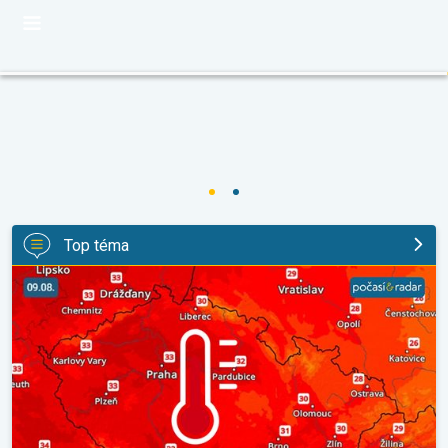
Top téma
V neděli opět tropické teploty. Návrat horka. . .