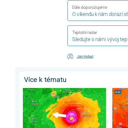
Dále doporučujeme
O víkendu k nám dorazí s
Teplotní radar
Sledujte s námi vývoj tep
Jan Hubač
Více k tématu
Japonsko se připravuje na tajfun Dolphin. Obavy ze s
Snesitel