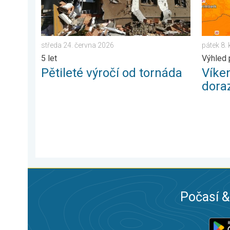
středa 24. června 2026
pátek 8.
5 let
Výhled 
Pětileté výročí od tornáda
Víke
doraz
Počasí &