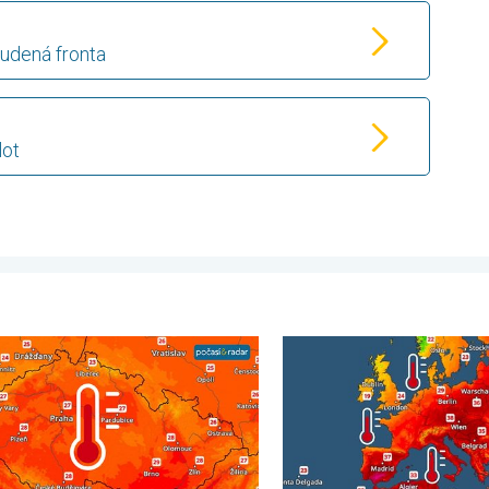
tudená fronta
lot
esuvů půdy. . . čtvrtek 6. srpna 2026
nější teploty přinese až pátek. Vlna veder v Česku. . . úterý 4. s
Prohřáté Středozemní moře