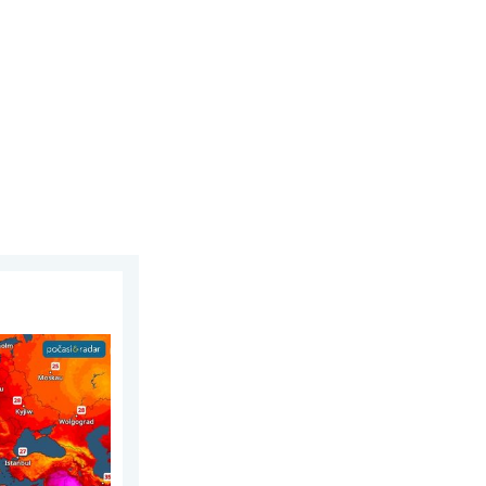
rpna 2026
. Až 30 stupňů. . . pátek 31. července 2026