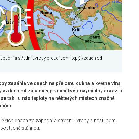
 západní a střední Evropy proudí velmi teplý vzduch od
ropy zasáhla ve dnech na přelomu dubna a května vlna
ý vzduch od západu s prvními květnovými dny dorazil i
se tak i u nás teploty na některých místech značně
upňům.
bližších dnech ze západní a střední Evropy s nástupem
 postupně stáhnou.