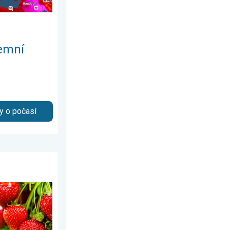
emní
y o počasí
tna 2026
se mu jahodový. . . úterý 30. června 2026