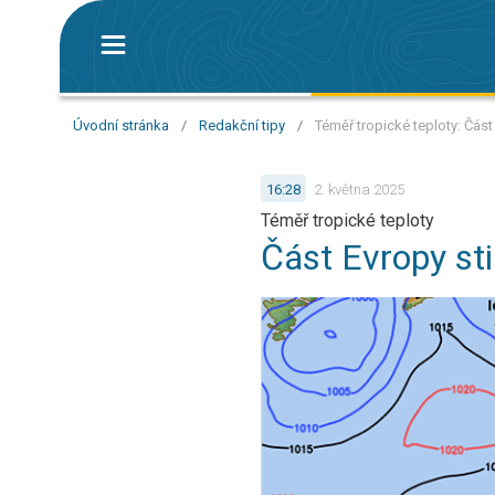
Úvodní stránka
/
Redakční tipy
/
Téměř tropické teploty: Část 
16:28
2. května 2025
Téměř tropické teploty
Část Evropy sti