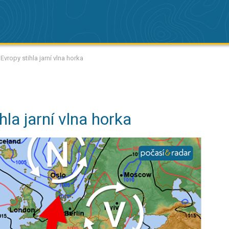
Evropy stihla jarní vlna horka
hla jarní vlna horka