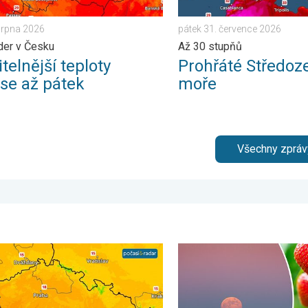
 srpna 2026
pátek 31. července 2026
der v Česku
Až 30 stupňů
telnější teploty
Prohřáté Středoz
ese až pátek
moře
Všechny zpráv
a 2026
bude slunečný, pak dorazí fronta. Výhled počasí. . . pátek 8. kvě
Červnový úplněk. Přezdívá 