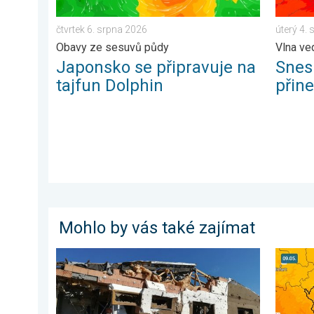
čtvrtek 6. srpna 2026
úterý 4.
Obavy ze sesuvů půdy
Vlna ve
Japonsko se připravuje na
Snesi
tajfun Dolphin
přin
Mohlo by vás také zajímat
Pětileté výročí od tornáda. 5 let. . . středa 24. červn
Víkend 