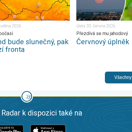
 května 2026
úterý 30. června 2026
počasí
Přezdívá se mu jahodový
nd bude slunečný, pak
Červnový úplněk
í fronta
Všechny
 Radar k dispozici také na