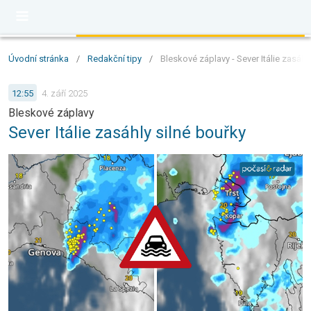
Úvodní stránka
/
Redakční tipy
/
Bleskové záplavy - Sever Itálie zasáhl
12:55
4. září 2025
Bleskové záplavy
Sever Itálie zasáhly silné bouřky