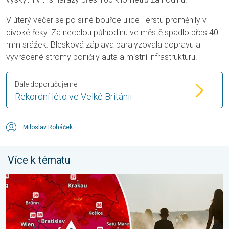
V úterý večer se po silné bouřce ulice Terstu proměnily v
divoké řeky. Za necelou půlhodinu ve městě spadlo přes 40
mm srážek. Blesková záplava paralyzovala dopravu a
vyvrácené stromy poničily auta a místní infrastrukturu.
Dále doporučujeme
Rekordní léto ve Velké Británii
Miloslav Roháček
Více k tématu
Extrémní teploty ve východní Evropě. Přes 40 stupňů. . . úterý