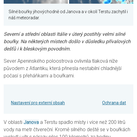
Silné bouřky jihovýchodně od Janova a v okolí Terstu zachytil i
náš meteo
radar.
Severní a střední oblasti Itálie v úterý postihly velmi silné
bouřky. Na některých místech došlo v důsledku přívalových
dešťů i k bleskovým povodním.
Sever Apeninského poloostrova ovlivnila tlaková níže
původem z Atlantiku, která přinesla nestabilní chladnější
počasí s přeháňkami a bouřkami.
Nastavení pro externí obsah
Ochrana dat
V oblasti
Janova
a Terstu spadlo místy i více než 200 litrů
vody na metr čtvereční. Kromě silného deště se v bouřkách
vyskytl i vítr s nárazy přes 100 kilometrů za hodinu.