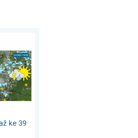
rpna 2026
tupňům. Od úterý i bouřky. . . pondělí 3. srpna 2026
až ke 39