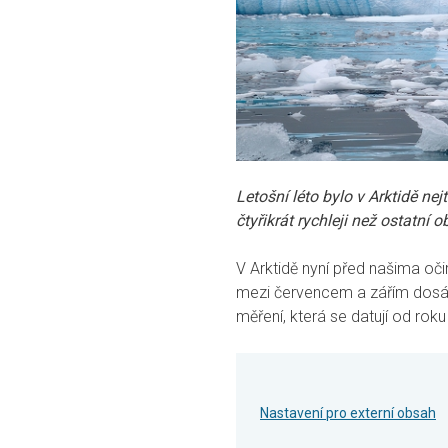
Letošní léto bylo v Arktidě ne
čtyřikrát rychleji než ostatní o
V Arktidě nyní před našima oč
mezi červencem a zářím dosáhla
měření, která se datují od rok
Nastavení pro externí obsah