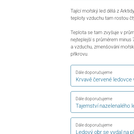
Tající mořský led dělá z Arktid
teploty vzduchu tam rostou čtyř
Teplota se tam zvyšuje v prům
nejteplejší s průměrem minus
a vzduchu, zmenšování mořské
příkrovu.
Dále doporučujeme
Krvavě červené ledovce v
Dále doporučujeme
Tajemství nazelenalého 
Dále doporučujeme
Ledový obr se vydal na 