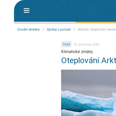
Úvodní stránka
/
Zprávy o počasí
/
Arktida: Oteplování sever
15:01
22. prosince 2023
Klimatické změny
Oteplování Arkt