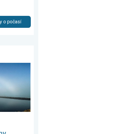
y o počasí
0. března 2026
 v mlze. . . sobota 18. dubna 2026
hy