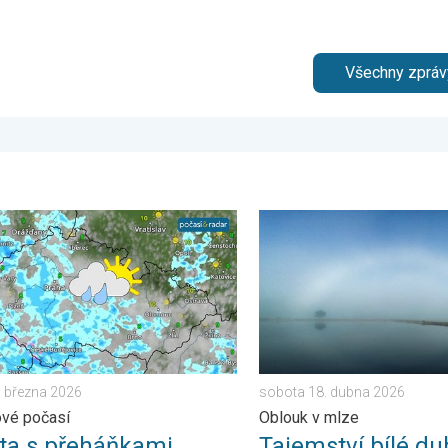
Všechny zpráv
května 2026
s přeháňkami, neděle slunečnější. Víkendové počasí. . . pátek 2
Tajemství bílé duhy. Oblouk
. března 2026
sobota 18. dubna 2026
ové počasí
Oblouk v mlze
ta s přeháňkami,
Tajemství bílé du