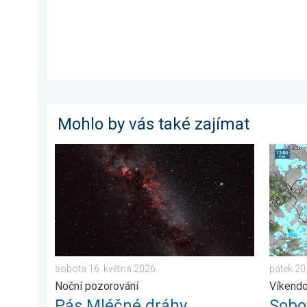
Mohlo by vás také zajímat
Pás Mléčné dráhy. Noční pozorování. . . sobota 16. 
Sobota 
sobota 16. května 2026
pátek 20
Noční pozorování
Víkend
Pás Mléčné dráhy
Sobo