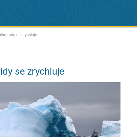
ního pólu se zrychluje
idy se zrychluje