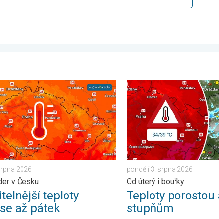
 . . úterý 4. srpna 2026
nější teploty přinese až pátek. Vlna veder v Česku. . . úterý 4. s
Teploty porostou až ke 39 s
 srpna 2026
pondělí 3. srpna 2026
der v Česku
Od úterý i bouřky
telnější teploty
Teploty porostou 
ese až pátek
stupňům