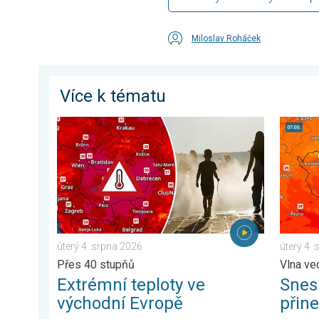
Miloslav Roháček
Více k tématu
Extrémní teploty ve východní Evropě. Přes 40 stupňů.
Snesitel
úterý 4. srpna 2026
úterý 4.
Přes 40 stupňů
Vlna ve
Extrémní teploty ve
Snesi
východní Evropě
přin