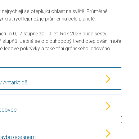
y nejrychleji se oteplující oblast na světě. Průměrné
ikrát rychleji, než je průměr na celé planetě.
ěru o 0,17 stupně za 10 let. Rok 2023 bude šestý
 7 stupňů. Jedná se o dlouhodobý trend oteplování moře
 ledové pokrývky a také tání grónského ledového
 Antarktidě
ledovce
plavbu oceánem