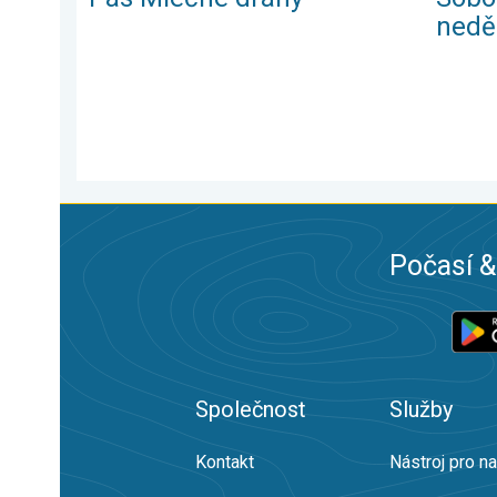
nedě
Počasí &
Společnost
Služby
Kontakt
Nástroj pro n