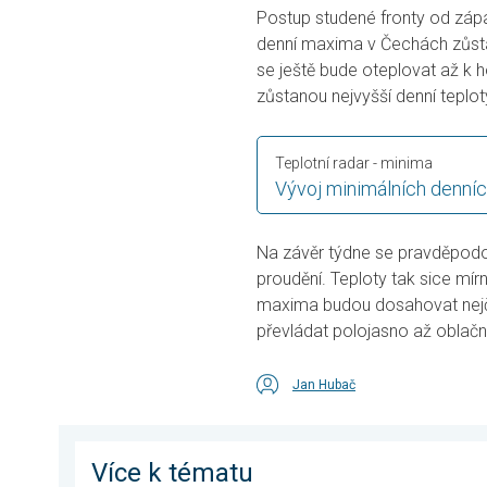
Postup studené fronty od zá
denní maxima v Čechách zůstá
se ještě bude oteplovat až k h
zůstanou nejvyšší denní teplo
Teplotní radar - minima
Vývoj minimálních denníc
Na závěr týdne se pravděpodo
proudění. Teploty tak sice mí
maxima budou dosahovat nejča
převládat polojasno až oblačn
Jan Hubač
Více k tématu