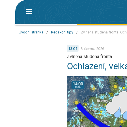
Úvodní stránka
/
Redakční tipy
/
Zvlněná studená fronta: Och
13:04
8. června 2026
Zvlněná studená fronta
Ochlazení, velk