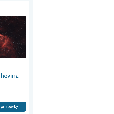
6. května 2026
rásy vesmíru. . . neděle 15. března 2026
lhovina
 příspěvky