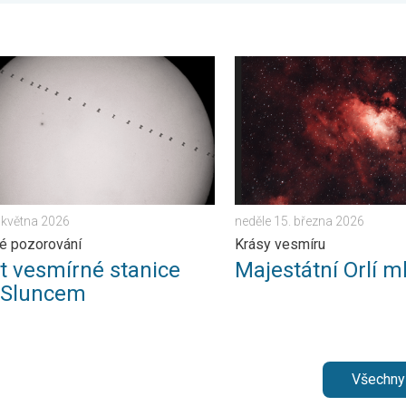
 25. července 2026
vesmírné stanice před Sluncem. Zajímavé pozorování. . . úterý 2
Majestátní Orlí mlhovina. K
. května 2026
neděle 15. března 2026
é pozorování
Krásy vesmíru
et vesmírné stanice
Majestátní Orlí m
 Sluncem
Všechny