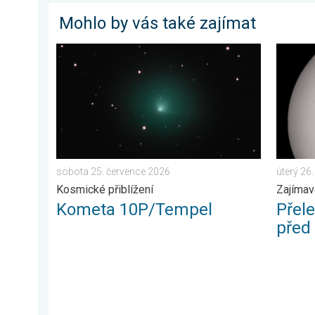
Mohlo by vás také zajímat
Kometa 10P/Tempel. Kosmické přiblížení. . . sobota
Přelet 
sobota 25. července 2026
úterý 26
Kosmické přiblížení
Zajímav
Kometa 10P/Tempel
Přel
před