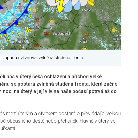
d západu ovlivňovat zvlněná studená fronta.
í nás v úterý čeká ochlazení a příchod velké
měnu se postará zvlněná studená fronta, která začne
oci na úterý a její vliv na naše počasí potrvá až do
ás mezi úterým a čtvrtkem postará o převládající velkou
bě občasného deště nebo přeháněk, hlavně v úterý ve
ouřkami.