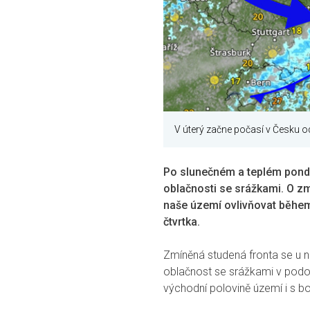
V úterý začne počasí v Česku o
Po slunečném a teplém ponděl
oblačnosti se srážkami. O z
naše území ovlivňovat během n
čtvrtka.
Zmíněná studená fronta se u n
oblačnost se srážkami v podo
východní polovině území i s b