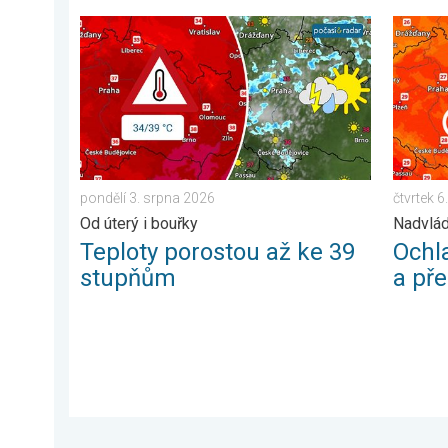
Teploty porostou až ke 39 stupňům. Od úterý i bouřky
Ochlaze
pondělí 3. srpna 2026
čtvrtek 
Od úterý i bouřky
Nadvlád
Teploty porostou až ke 39
Ochl
stupňům
a př