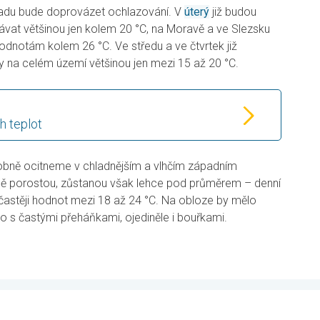
padu bude doprovázet ochlazování. V
úterý
již budou
vat většinou jen kolem 20 °C, na Moravě a ve Slezsku
odnotám kolem 26 °C. Ve středu a ve čtvrtek již
ty na celém území většinou jen mezi 15 až 20 °C.
h teplot
bně ocitneme v chladnějším a vlhčím západním
rně porostou, zůstanou však lehce pod průměrem – denní
stěji hodnot mezi 18 až 24 °C. Na obloze by mělo
o s častými přeháňkami, ojediněle i bouřkami.