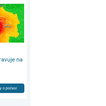
rtek 6. srpna 2026
ajfun Dolphin. Obavy ze sesuvů půdy. . . čtvrtek 6. srpna 2026
ravuje na
y o počasí