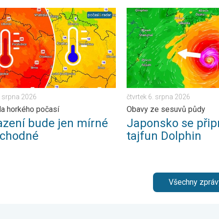
. . . pondělí 3. srpna 2026
ní bude jen mírné a přechodné. Nadvláda horkého počasí. . . čtv
Japonsko se připravuje na t
6. srpna 2026
čtvrtek 6. srpna 2026
a horkého počasí
Obavy ze sesuvů půdy
azení bude jen mírné
Japonsko se přip
echodné
tajfun Dolphin
Všechny zpráv