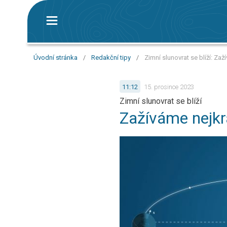
Úvodní stránka
/
Redakční tipy
/
Zimní slunovrat se blíží: Zaž
11:12
15. prosince 2023
Zimní slunovrat se blíží
Zažíváme nejkr