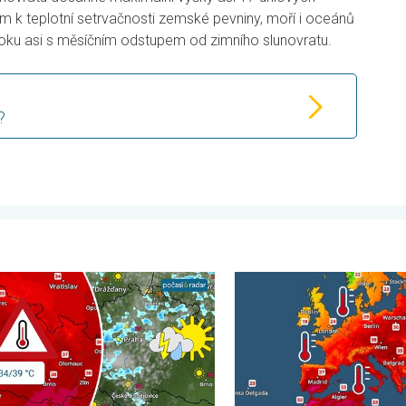
 k teplotní setrvačnosti zemské pevniny, moří i oceánů
 roku asi s měsíčním odstupem od zimního slunovratu.
?
dělí 3. srpna 2026
 porostou až ke 39 stupňům. Od úterý i bouřky. . . pondělí 3. srp
Prohřáté Středozemní moře