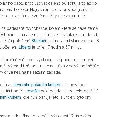
říštího pátku prodlužovat celého půl roku, a to až do
a příštího roku. Nejrychleji se dny prodlužují či krátí
 k slunovratům se změna délky dne zpomaluje.
u na padesáté rovnoběžce, kolem které se naše země
a 8 hodin. I na našem malém území však existují docela
v jižněji položené
Břeclavi
trvá na zimní slunovrat den 8
 položeném
Liberci
je to jen 7 hodin a 57 minut.
to celoročně, v časech východu a západu slunce mezi
ě. Východ i západ slunce nastává v nejvýchodnějším
ny dříve než na nejzazším západě.
nech za
severním polárním kruhem
slunce vůbec
nentní tma. Na
rovníku
pak trvá den i noc celoročně 12
árním kruhem
, kde nyní panuje léto, slunce v tyto dny
unovratu dosáhne maximální výšky asi 17 úhlových