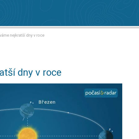
íváme nejkratší dny v roce
atší dny v roce