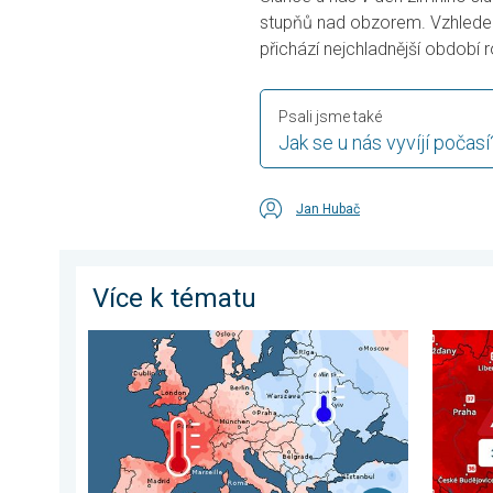
stupňů nad obzorem. Vzhledem
přichází nejchladnější období
Psali jsme také
Jak se u nás vyvíjí počasí
Jan Hubač
Více k tématu
Shrnutí července v Evropě. Rozdíl v teplotách. . . pon
Teploty