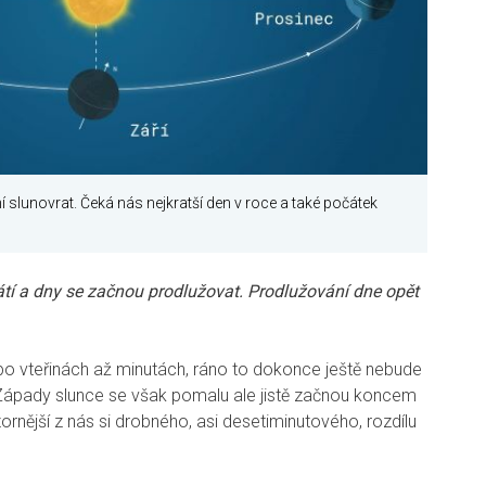
 slunovrat. Čeká nás nejkratší den v roce a také počátek
rátí a dny se začnou prodlužovat. Prodlužování dne opět
po vteřinách až minutách, ráno to dokonce ještě nebude
 Západy slunce se však pomalu ale jistě začnou koncem
ornější z nás si drobného, asi desetiminutového, rozdílu