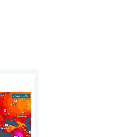
na 2026
. Až 30 stupňů. . . pátek 31. července 2026