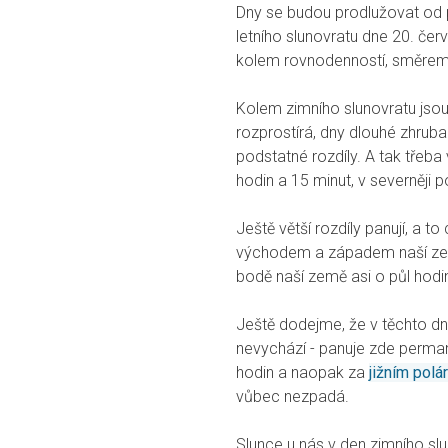
Dny se budou prodlužovat od p
letního slunovratu dne 20. červn
kolem rovnodenností, směrem
Kolem zimního slunovratu jso
rozprostírá, dny dlouhé zhrub
podstatné rozdíly. A tak třeba 
hodin a 15 minut, v severněji
Ještě větší rozdíly panují, a 
východem a západem naší zem
bodě naší země asi o půl hodi
Ještě dodejme, že v těchto d
nevychází - panuje zde perma
hodin a naopak za
jižním pol
vůbec nezpadá.
Slunce u nás v den zimního sl