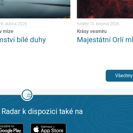
18. dubna 2026
neděle 15. března 2026
v mlze
Krásy vesmíru
mství bílé duhy
Majestátní Orlí m
Všechny
 Radar k dispozici také na