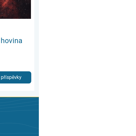
lhovina
 příspěvky