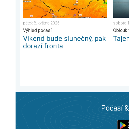
pátek 8. května 2026
sobota 
Výhled počasí
Oblouk 
Víkend bude slunečný, pak
Taje
dorazí fronta
Počasí &