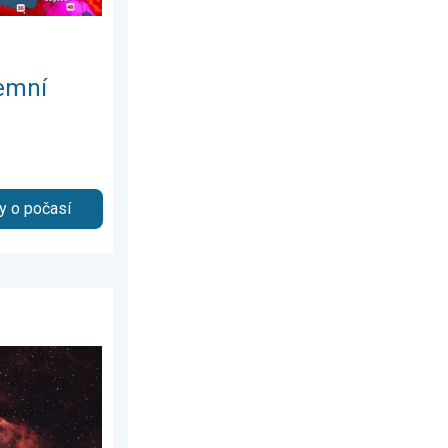
emní
y o počasí
rásy vesmíru. . . neděle 15. března 2026