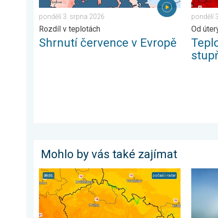
pondělí 3. srpna 2026
pondělí 
Rozdíl v teplotách
Od úter
Shrnutí července v Evropě
Tepl
stu
Mohlo by vás také zajímat
Víkend bude slunečný, pak dorazí fronta. Výhled počas
Tajemst