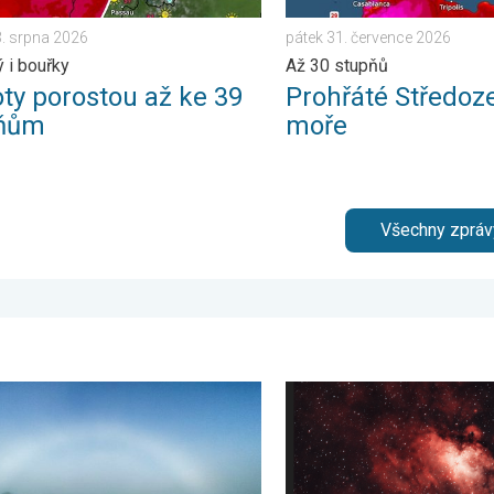
3. srpna 2026
pátek 31. července 2026
ý i bouřky
Až 30 stupňů
oty porostou až ke 39
Prohřáté Středoz
pňům
moře
Všechny zpráv
í. . . pátek 8. května 2026
ví bílé duhy. Oblouk v mlze. . . sobota 18. dubna 2026
Majestátní Orlí mlhovina. K