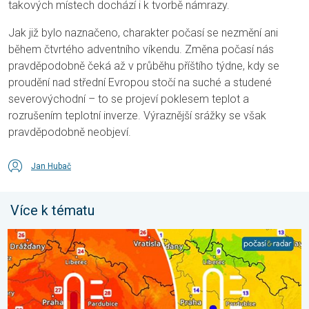
takových místech dochází i k tvorbě námrazy.
Jak již bylo naznačeno, charakter počasí se nezmění ani
během čtvrtého adventního víkendu. Změna počasí nás
pravděpodobně čeká až v průběhu příštího týdne, kdy se
proudění nad střední Evropou stočí na suché a studené
severovýchodní – to se projeví poklesem teplot a
rozrušením teplotní inverze. Výraznější srážky se však
pravděpodobně neobjeví.
Jan Hubač
Více k tématu
Ochlazení bude jen mírné a přechodné. Nadvláda horkého počasí