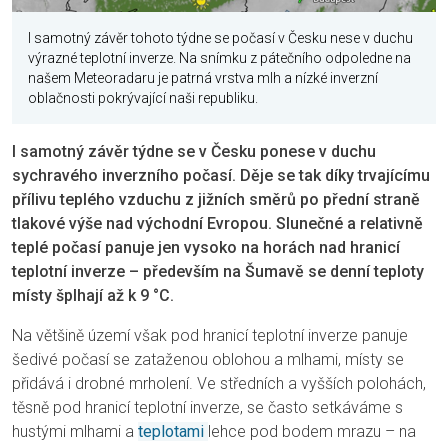
I samotný závěr tohoto týdne se počasí v Česku nese v duchu
výrazné teplotní inverze. Na snímku z pátečního odpoledne na
našem Meteoradaru je patrná vrstva mlh a nízké inverzní
oblačnosti pokrývající naši republiku.
I samotný závěr týdne se v Česku ponese v duchu
sychravého inverzního počasí. Děje se tak díky trvajícímu
přílivu teplého vzduchu z jižních směrů po přední straně
tlakové výše nad východní Evropou. Slunečné a relativně
teplé počasí panuje jen vysoko na horách nad hranicí
teplotní inverze – především na Šumavě se denní teploty
místy šplhají až k 9 °C.
Na většině území však pod hranicí teplotní inverze panuje
šedivé počasí se zataženou oblohou a mlhami, místy se
přidává i drobné mrholení. Ve středních a vyšších polohách,
těsně pod hranicí teplotní inverze, se často setkáváme s
hustými mlhami a
teplotami
lehce pod bodem mrazu – na