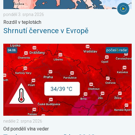
pondělí 3. srpna 2026
Rozdíl v teplotách
Shrnutí července v Evropě
Teploty porostou až ke 39 °C. Od pondělí vlna veder. . . neděle
neděle 2. srpna 2026
Od pondělí vlna veder