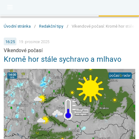
Úvodní stránka
/
Redakční tipy
/
Víkendové počasí: Kromě hor stále s
16:25
19. prosince 2025
Víkendové počasí
Kromě hor stále sychravo a mlhavo