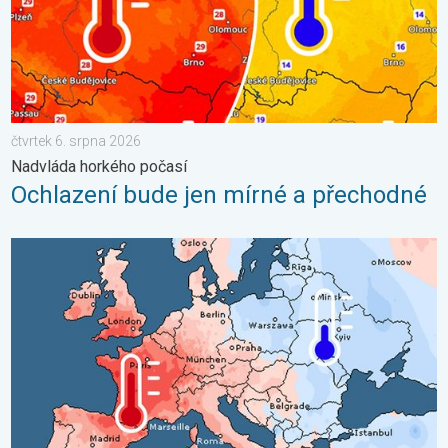
čtvrtek 6. srpna 2026
Nadvláda horkého počasí
Ochlazení bude jen mírné a přechodné
Shrnutí července v Evropě. Rozdíl v teplotách. . . pondělí 3. sr