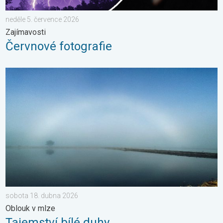
neděle 5. července 2026
Zajímavosti
Červnové fotografie
Tajemství bílé duhy. Oblouk v mlze. . . sobota 18. dubna 2026
sobota 18. dubna 2026
Oblouk v mlze
Tajemství bílé duhy