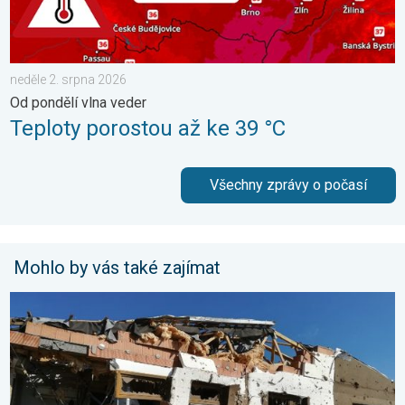
neděle 2. srpna 2026
Od pondělí vlna veder
Teploty porostou až ke 39 °C
Všechny zprávy o počasí
Mohlo by vás také zajímat
Pětileté výročí od tornáda. 5 let. . . středa 24. června 2026