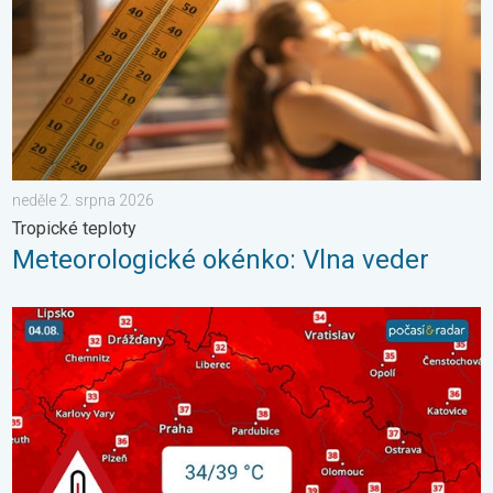
neděle 2. srpna 2026
Tropické teploty
Meteorologické okénko: Vlna veder
Teploty porostou až ke 39 °C. Od pondělí vlna veder. . . neděle