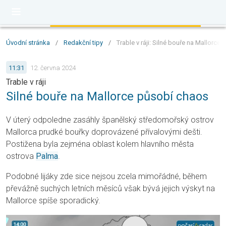
Úvodní stránka
/
Redakční tipy
/
Trable v ráji: Silné bouře na Mallorce
11:31
12. června 2024
Trable v ráji
Silné bouře na Mallorce působí chaos
V úterý odpoledne zasáhly španělský středomořský ostrov
Mallorca prudké bouřky doprovázené přívalovými dešti.
Postižena byla zejména oblast kolem hlavního města
ostrova
Palma
.
Podobné lijáky zde sice nejsou zcela mimořádné, během
převážně suchých letních měsíců však bývá jejich výskyt na
Mallorce spíše sporadický.