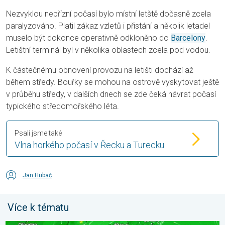
Nezvyklou nepřízní počasí bylo místní letště dočasně zcela
paralyzováno. Platil zákaz vzletů i přistání a několik letadel
muselo být dokonce operativně odkloněno do
Barcelony
.
Letištní terminál byl v několika oblastech zcela pod vodou.
K částečnému obnovení provozu na letišti dochází až
během středy. Bouřky se mohou na ostrově vyskytovat ještě
v průběhu středy, v dalších dnech se zde čeká návrat počasí
typického středomořského léta.
Psali jsme také
Vlna horkého počasí v Řecku a Turecku
Jan Hubač
Více k tématu