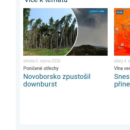
Novoborsko zpustošil downburst. Poničené střechy. .
Snesitel
středa 5. srpna 2026
úterý 4.
Poničené střechy
Vlna ve
Novoborsko zpustošil
Snesi
downburst
přin