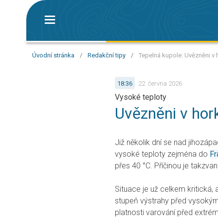
Úvodní stránka
/
Redakční tipy
/
Tepelná kupole: Uvězněni v
18:36
22. června 2026
Vysoké teploty
Uvězněni v ho
Již několik dní se nad jihozápa
vysoké teploty zejména do
Fr
přes 40 °C. Příčinou je takzva
Situace je už celkem kritická, a
stupeň výstrahy před vysokým
platnosti varování před extré