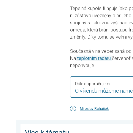
Tepelná kupole funguje jako 
ní zůstává uvězněný a při jeho 
spojený s tlakovou výší nad 
omega, která brání postupu fro
změnily. Díky tomu se velmi vy
Současná vlna veder sahá od Š
Na
teplotním radaru
červenofi
nepohybuje.
Dále doporučujeme
O víkendu můžeme naměři
Miloslav Roháček
Více k tématu