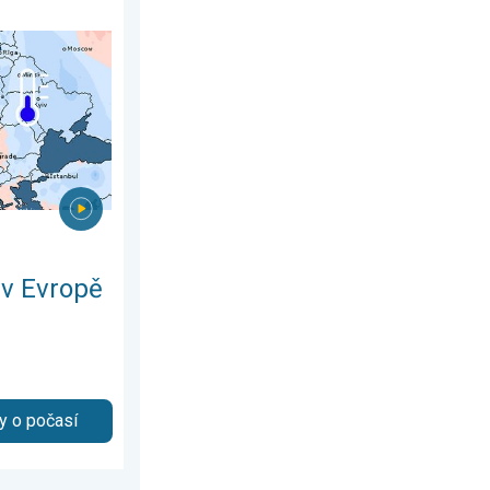
rpna 2026
Rozdíl v teplotách. . . pondělí 3. srpna 2026
 v Evropě
y o počasí