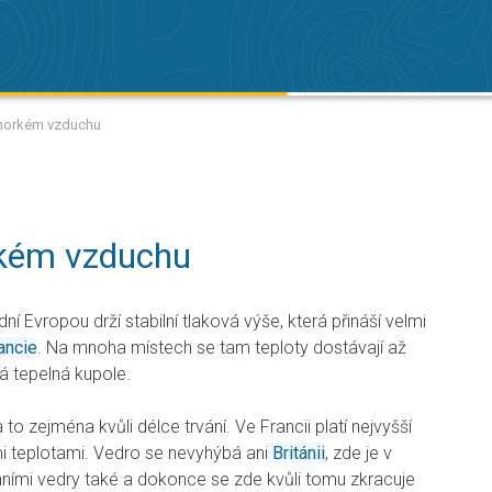
 horkém vzduchu
rkém vzduchu
dní Evropou drží stabilní tlaková výše, která přináší velmi
ancie
. Na mnoha místech se tam teploty dostávají až
ná tepelná kupole.
 to zejména kvůli délce trvání. Ve Francii platí nejvyšší
i teplotami. Vedro se nevyhýbá ani
Británii
, zde je v
mními vedry také a dokonce se zde kvůli tomu zkracuje