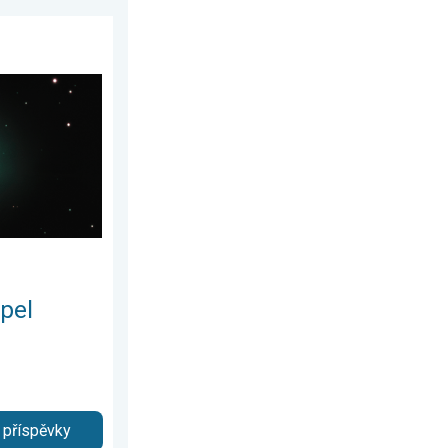
6. května 2026
ké přiblížení. . . sobota 25. července 2026
pel
 příspěvky