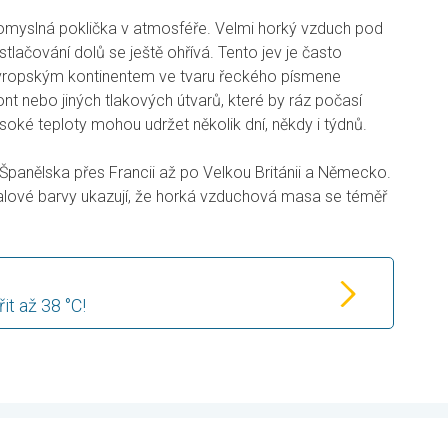
pomyslná poklička v atmosféře. Velmi horký vzduch pod
stlačování dolů se ještě ohřívá. Tento jev je často
evropským kontinentem ve tvaru řeckého písmene
nt nebo jiných tlakových útvarů, které by ráz počasí
soké teploty mohou udržet několik dní, někdy i týdnů.
panělska přes Francii až po Velkou Británii a Německo.
alové barvy ukazují, že horká vzduchová masa se téměř
t až 38 °C!