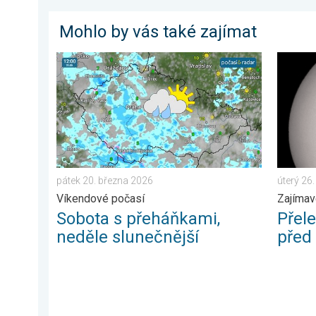
Mohlo by vás také zajímat
Sobota s přeháňkami, neděle slunečnější. Víkendové 
Přelet 
pátek 20. března 2026
úterý 26
Víkendové počasí
Zajímav
Sobota s přeháňkami,
Přel
neděle slunečnější
před