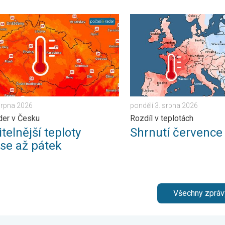
 . středa 5. srpna 2026
nější teploty přinese až pátek. Vlna veder v Česku. . . úterý 4. s
Shrnutí července v Evropě. 
 srpna 2026
pondělí 3. srpna 2026
der v Česku
Rozdíl v teplotách
telnější teploty
Shrnutí července
ese až pátek
Všechny zpráv