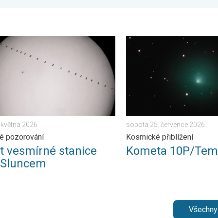
počasí. . . pátek 20. března 2026
vesmírné stanice před Sluncem. Zajímavé pozorování. . . úterý 2
Kometa 10P/Tempel. Kosmic
. května 2026
sobota 25. července 2026
é pozorování
Kosmické přiblížení
et vesmírné stanice
Kometa 10P/Tem
 Sluncem
Všechny