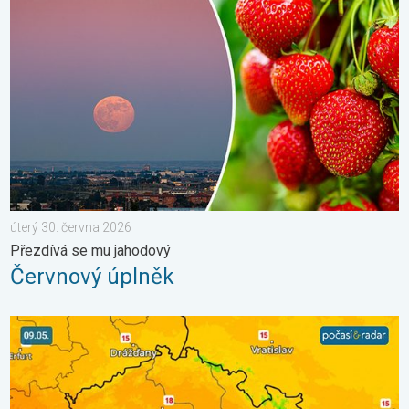
Červnový úplněk. Přezdívá se mu jahodový. . . úterý 30. červn
úterý 30. června 2026
Přezdívá se mu jahodový
Červnový úplněk
Víkend bude slunečný, pak dorazí fronta. Výhled počasí. . . pát