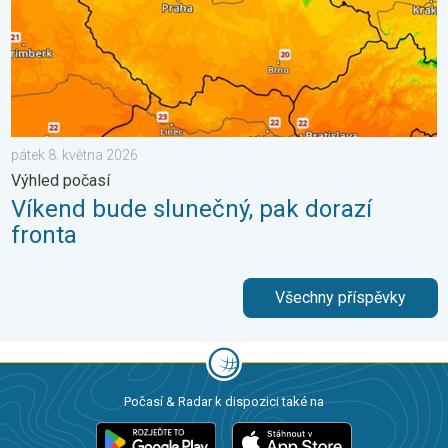
pátek 8. května 2026
Výhled počasí
Víkend bude slunečný, pak dorazí
fronta
Všechny příspěvky
Počasí & Radar k dispozici také na