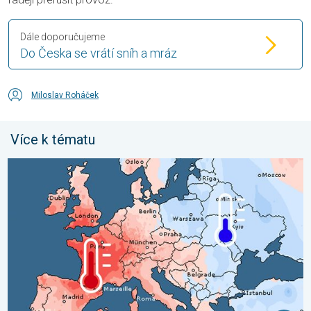
Dále doporučujeme
Do Česka se vrátí sníh a mráz
Miloslav Roháček
Více k tématu
Shrnutí července v Evropě. Rozdíl v teplotách. . . pondělí 3. sr