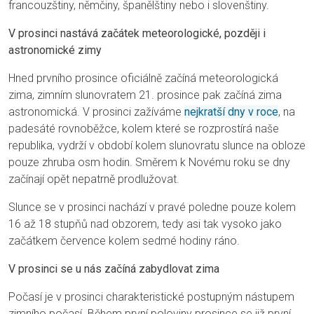
francouzštiny, němčiny, španělštiny nebo i slovenštiny.
V prosinci nastává začátek meteorologické, později i
astronomické zimy
Hned prvního prosince oficiálně začíná meteorologická
zima, zimním slunovratem 21. prosince pak začíná zima
astronomická. V prosinci zažíváme
nejkratší dny v roce
, na
padesáté rovnoběžce, kolem které se rozprostírá naše
republika, vydrží v období kolem slunovratu slunce na obloze
pouze zhruba osm hodin. Směrem k Novému roku se dny
začínají opět nepatrně prodlužovat.
Slunce se v prosinci nachází v pravé poledne pouze kolem
16 až 18 stupňů nad obzorem, tedy asi tak vysoko jako
začátkem července kolem sedmé hodiny ráno.
V prosinci se u nás začíná zabydlovat zima
Počasí je v prosinci charakteristické postupným nástupem
zimního počasí. Během první poloviny prosince se již první