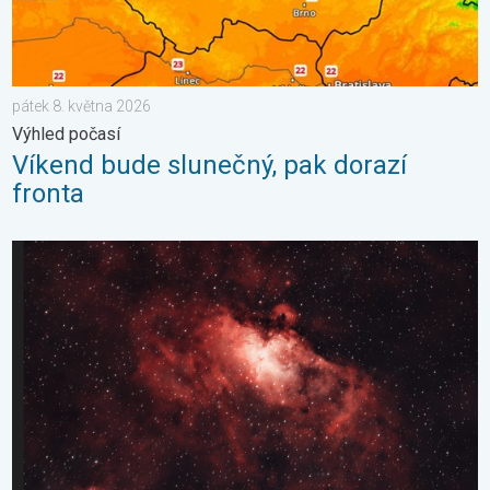
pátek 8. května 2026
Výhled počasí
Víkend bude slunečný, pak dorazí
fronta
Majestátní Orlí mlhovina. Krásy vesmíru. . . neděle 15. března 