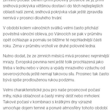
sněhová pokrývka většinou dostaví i do těch nejteplejších
oblastí naší země, sněhová pokrývka však ještě zpravidla
nemívá v prosinci dlouhého trvání.
V období kolem vánočních svátků velmi často přichází
pověstná vánoční obleva, po Vánocích se pak v průměru
opět ochlazuje a pomalu se blížíme té nejchladnější části
roku. Zima v průměru vrcholí ve druhé polovině ledna.
Nutno dodat, že ze zimních měsíců mívá prosinec nejmírnější
mrazy. Evropská pevnina není ještě tolik prochlazená jako
třeba v lednu nebo v únoru a vpády mrazivého vzduchu od
severovýchodu ještě nemají takovou sílu. Prosinec tak často
bývá spíše prodlouženou rukou podzimu.
Velmi charakteristické jsou pro naše prosincové počasí
mlhy, nízká oblačnost a častý mírný déšť nebo mrholení.
Takové počasí v kombinaci s krátkými dny výrazně
umocňuje dojem temné a ponuré atmosféry tohoto období.