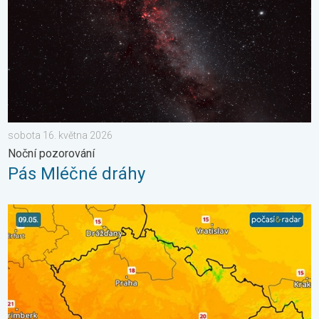
sobota 16. května 2026
Noční pozorování
Pás Mléčné dráhy
Víkend bude slunečný, pak dorazí fronta. Výhled počasí. . . pát