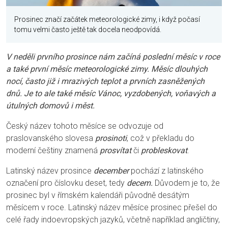
Prosinec značí začátek meteorologické zimy, i když počasí
tomu velmi často ještě tak docela neodpovídá.
V neděli prvního prosince nám začíná poslední měsíc v roce
a také první měsíc meteorologické zimy. Měsíc dlouhých
nocí, často již i mrazivých teplot a prvních zasněžených
dnů. Je to ale také měsíc Vánoc, vyzdobených, voňavých a
útulných domovů i měst.
Český název tohoto měsíce se odvozuje od
praslovanského slovesa
prosinoti
, což v překladu do
moderní češtiny znamená
prosvítat
či
probleskovat
.
Latinský název prosince
december
pochází z latinského
označení pro číslovku deset, tedy
decem.
Důvodem je to, že
prosinec byl v římském kalendáři původně desátým
měsícem v roce. Latinský název měsíce prosinec přešel do
celé řady indoevropských jazyků, včetně například angličtiny,