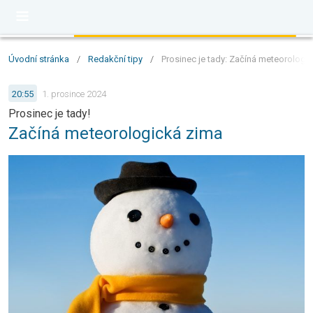
Úvodní stránka
/
Redakční tipy
/
Prosinec je tady: Začíná meteorologi
20:55
1. prosince 2024
Prosinec je tady!
Začíná meteorologická zima