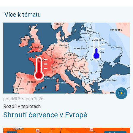
Více k tématu
Shrnutí července v Evropě. Rozdíl v teplotách. . . pondělí 3. sr
pondělí 3. srpna 2026
Rozdíl v teplotách
Shrnutí července v Evropě
Snesitelnější teploty přinese až pátek. Vlna veder v Česku. . . ú