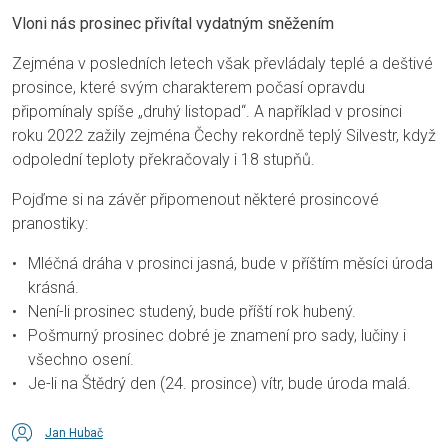
Vloni nás prosinec přivítal vydatným sněžením
Zejména v posledních letech však převládaly teplé a deštivé
prosince, které svým charakterem počasí opravdu
připomínaly spíše „druhý listopad“. A například v prosinci
roku 2022 zažily zejména Čechy rekordně teplý Silvestr, když
odpolední teploty překračovaly i 18 stupňů.
Pojďme si na závěr připomenout některé prosincové
pranostiky:
Mléčná dráha v prosinci jasná, bude v příštím měsíci úroda
krásná.
Není-li prosinec studený, bude příští rok hubený.
Pošmurný prosinec dobré je znamení pro sady, lučiny i
všechno osení.
Je-li na Štědrý den (24. prosince) vítr, bude úroda malá.
Jan Hubač