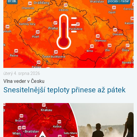
úterý 4. srpna 2026
Vlna veder v Česku
Snesitelnější teploty přinese až pátek
Extrémní teploty ve východní Evropě. Přes 40 stupňů. . . úterý