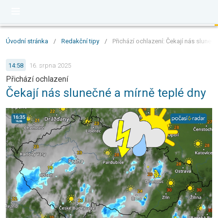
Úvodní stránka
/
Redakční tipy
/
Přichází ochlazení: Čekají nás slunečn
14:58
16. srpna 2025
Přichází ochlazení
Čekají nás slunečné a mírně teplé dny