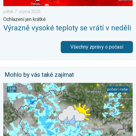
pátek 7. srpna 2026
Ochlazení jen krátké
Výrazně vysoké teploty se vrátí v neděli
Všechny zprávy o počasí
Mohlo by vás také zajímat
Sobota s přeháňkami, neděle slunečnější. Víkendové počasí. . 