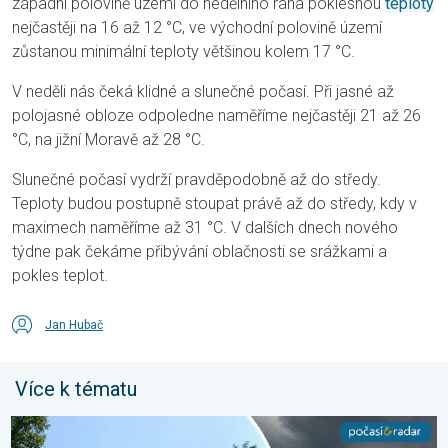
západní polovině území do nedělního rána poklesnou
teploty
nejčastěji na 16 až 12 °C, ve východní polovině území
zůstanou minimální teploty většinou kolem 17 °C.
V neděli nás čeká klidné a slunečné počasí. Při jasné až
polojasné obloze odpoledne naměříme nejčastěji 21 až 26
°C, na jižní Moravě až 28 °C.
Slunečné počasí vydrží pravděpodobně až do středy.
Teploty budou postupně stoupat právě až do středy, kdy v
maximech naměříme až 31 °C. V dalších dnech nového
týdne pak čekáme přibývání oblačnosti se srážkami a
pokles teplot.
Jan Hubač
Více k tématu
Novoborsko zpustošil downburst. Poničené střechy. . . středa 