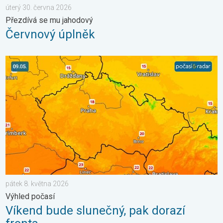
úterý 30. června 2026
Přezdívá se mu jahodový
Červnový úplněk
Víkend bude slunečný, pak dorazí fronta. Výhled počasí. . . pát
pátek 8. května 2026
Výhled počasí
Víkend bude slunečný, pak dorazí