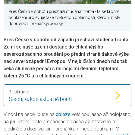
Přes Česko v sobotu přechází studená fronta - ta se kromě
ochlazení projevuje také zvětšenou oblačností, kterou místy
doprovází i přeháňky/bouřky.
Přes Česko v sobotu od západu přechází studená fronta.
Za ní se naše území dostane do chladnějšího
severozápadního proudění po přední straně tlakové výše
nad severozápadní Evropou. V nejbližších dnech nás tak
čeká slunečné počasí s mírnějšími denními teplotami
kolem 25 °C a s chladnějšími nocemi.
Bleskradar
Sledujte, kde aktuálně bouří
V noci na neděli bude na
obloze
většinou jasno až polojasno,
na jihu území ještě přechodně oblačno až zataženo a
ojediněle s doznívajícími přeháňkami nebo bouřkami. V