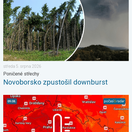
středa 5. srpna 2026
Poničené střechy
Novoborsko zpustošil downburst
V neděli opět tropické teploty. Návrat horka. . . sobota 8. srp