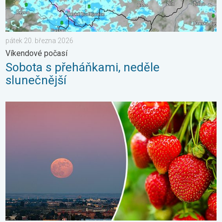
pátek 20. března 2026
Víkendové počasí
Sobota s přeháňkami, neděle
slunečnější
Červnový úplněk. Přezdívá se mu jahodový. . . úterý 30. červn