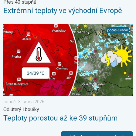
Přes 40 stupňů
Extrémní teploty ve východní Evropě
Teploty porostou až ke 39 stupňům. Od úterý i bouřky. . . pond
pondělí 3. srpna 2026
Od úterý i bouřky
Teploty porostou až ke 39 stupňům