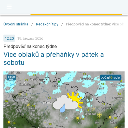
Úvodní stránka
/
Redakční tipy
/
Předpověď na konec týdne: Více obla
12:20
19. března 2026
Předpověď na konec týdne
Více oblaků a přeháňky v pátek a
sobotu