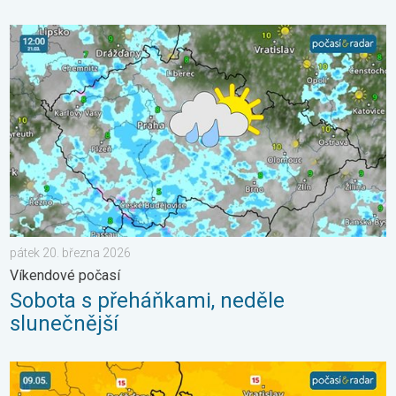
Sobota s přeháňkami, neděle slunečnější. Víkendové počasí. . 
pátek 20. března 2026
Víkendové počasí
Sobota s přeháňkami, neděle
slunečnější
Víkend bude slunečný, pak dorazí fronta. Výhled počasí. . . pát