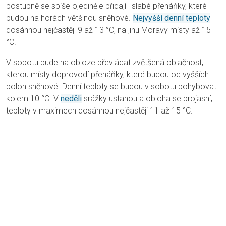
postupně se spíše ojediněle přidají i slabé přeháňky, které
budou na horách většinou sněhové.
Nejvyšší denní teploty
dosáhnou nejčastěji 9 až 13 °C, na jihu Moravy místy až 15
°C.
V sobotu bude na obloze převládat zvětšená oblačnost,
kterou místy doprovodí přeháňky, které budou od vyšších
poloh sněhové. Denní teploty se budou v sobotu pohybovat
kolem 10 °C. V
neděli
srážky ustanou a obloha se projasní,
teploty v maximech dosáhnou nejčastěji 11 až 15 °C.