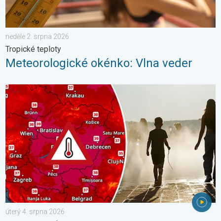
neděle 2. srpna 2026
Tropické teploty
Meteorologické okénko: Vlna veder
Extrémní teploty ve východní Evropě. Přes 40 stupňů. . . úterý
úterý 4. srpna 2026