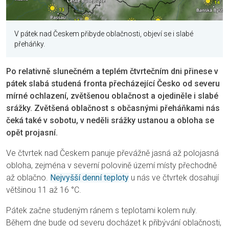
V pátek nad Českem přibyde oblačnosti, objeví se i slabé
přeháňky.
Po relativně slunečném a teplém čtvrtečním dni přinese v
pátek slabá studená fronta přecházející Česko od severu
mírné ochlazení, zvětšenou oblačnost a ojediněle i slabé
srážky. Zvětšená oblačnost s občasnými přeháňkami nás
čeká také v sobotu, v neděli srážky ustanou a obloha se
opět projasní.
Ve čtvrtek nad Českem panuje převážně jasná až polojasná
obloha, zejména v severní polovině území místy přechodně
až oblačno.
Nejvyšší denní teploty
u nás ve čtvrtek dosahují
většinou 11 až 16 °C.
Pátek začne studeným ránem s teplotami kolem nuly.
Během dne bude od severu docházet k přibývání oblačnosti,