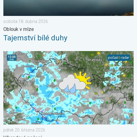
sobota 18. dubna 2026
Oblouk v mlze
Tajemství bílé duhy
Sobota s přeháňkami, neděle slunečnější. Víkendové počasí. . 
pátek 20. března 2026