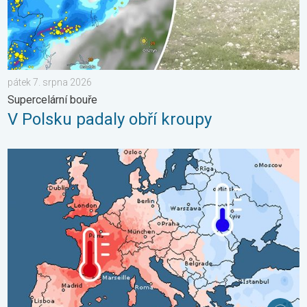
pátek 7. srpna 2026
Supercelární bouře
V Polsku padaly obří kroupy
Shrnutí července v Evropě. Rozdíl v teplotách. . . pondělí 3. sr