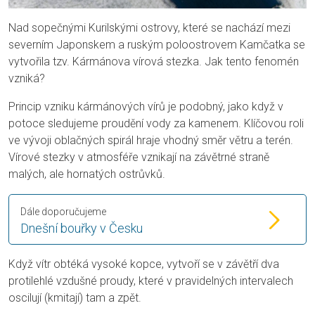
Nad sopečnými Kurilskými ostrovy, které se nachází mezi
severním Japonskem a ruským poloostrovem Kamčatka se
vytvořila tzv. Kármánova vírová stezka. Jak tento fenomén
vzniká?
Princip vzniku kármánových vírů je podobný, jako když v
potoce sledujeme proudění vody za kamenem. Klíčovou roli
ve vývoji oblačných spirál hraje vhodný směr větru a terén.
Vírové stezky v atmosféře vznikají na závětrné straně
malých, ale hornatých ostrůvků.
Dále doporučujeme
Dnešní bouřky v Česku
Když vítr obtéká vysoké kopce, vytvoří se v závětří dva
protilehlé vzdušné proudy, které v pravidelných intervalech
oscilují (kmitají) tam a zpět.