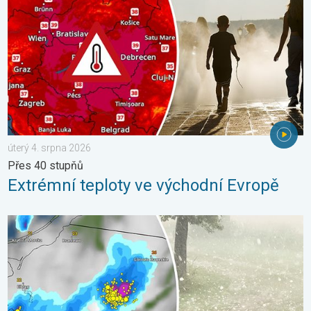
úterý 4. srpna 2026
Přes 40 stupňů
Extrémní teploty ve východní Evropě
V Polsku padaly obří kroupy. Supercelární bouře. . . pátek 7. s