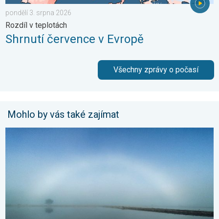
pondělí 3. srpna 2026
Rozdíl v teplotách
Shrnutí července v Evropě
Všechny zprávy o počasí
Mohlo by vás také zajímat
Tajemství bílé duhy. Oblouk v mlze. . . sobota 18. dubna 2026