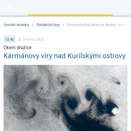
Úvodní stránka
/
Redakční tipy
/
Pozoruhodný úkaz na družici: Kármáno
13:42
26. května 2025
Okem družice
Kármánovy víry nad Kurilskými ostrovy