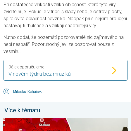
Při dostatečné vlhkosti vzniká oblačnost, která tyto víry
zviditelňuje. Pokud je vítr příliš slabý nebo je ostrov plochý,
spirálovitá oblačnost nevzniká. Naopak při silnějším proudění
nastávají turbulence a vznikají chaotičtější víry.
Nutno dodat, že pozemští pozorovatelé nic zajímavého na
nebi nespatří. Pozoruhodný jev lze pozorovat pouze z
vesmíru.
Dále doporučujeme
V novém týdnu bez mrazíků
Miloslav Roháček
Více k tématu
Extrémní teploty ve východní Evropě. Přes 40 stupňů. . . úterý