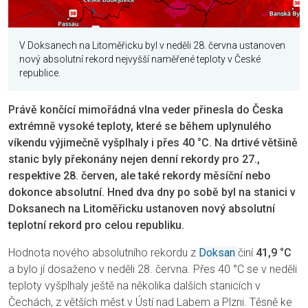
V Doksanech na Litoměřicku byl v neděli 28. června ustanoven
nový absolutní rekord nejvyšší naměřené teploty v České
republice.
Právě končící mimořádná vlna veder přinesla do Česka
extrémně vysoké teploty, které se během uplynulého
víkendu výjimečně vyšplhaly i přes 40 °C. Na drtivé většině
stanic byly překonány nejen denní rekordy pro 27.,
respektive 28. červen, ale také rekordy měsíční nebo
dokonce absolutní. Hned dva dny po sobě byl na stanici v
Doksanech na Litoměřicku ustanoven nový absolutní
teplotní rekord pro celou republiku.
Hodnota nového absolutního rekordu z
Doksan
činí
41,9 °C
a bylo jí dosaženo v neděli 28. června. Přes 40 °C se v neděli
teploty vyšplhaly ještě na několika dalších stanicích v
Čechách, z větších měst v Ústí nad Labem a Plzni. Těsně ke