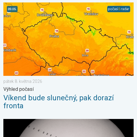
Víkend bude slunečný, pak dorazí fronta. Výhled počasí. . . pát
pátek 8. května 2026
Výhled počasí
Víkend bude slunečný, pak dorazí
fronta
Přelet vesmírné stanice před Sluncem. Zajímavé pozorování. . 