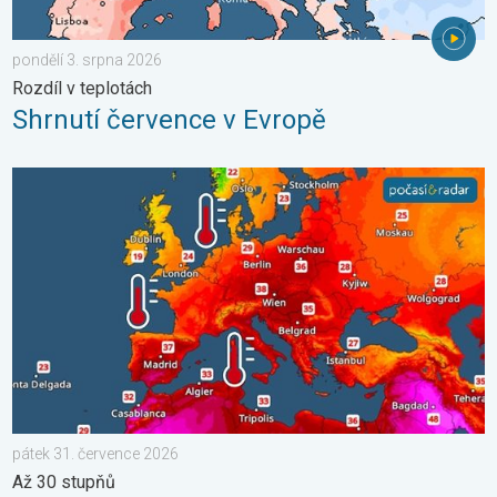
pondělí 3. srpna 2026
Rozdíl v teplotách
Shrnutí července v Evropě
Prohřáté Středozemní moře. Až 30 stupňů. . . pátek 31. červ
pátek 31. července 2026
Až 30 stupňů