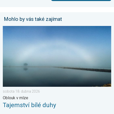
Mohlo by vás také zajímat
Tajemství bílé duhy. Oblouk v mlze. . . sobota 18. dubna 2026
sobota 18. dubna 2026
Oblouk v mlze
Tajemství bílé duhy