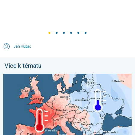
Jan Hubač
Více k tématu
Shrnutí července v Evropě. Rozdíl v teplotách. . . pondělí 3. sr