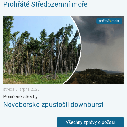
Prohřáté Středozemní moře
Novoborsko zpustošil downburst. Poničené střechy. . . středa 
středa 5. srpna 2026
Poničené střechy
Novoborsko zpustošil downburst
Všechny zprávy o počasí