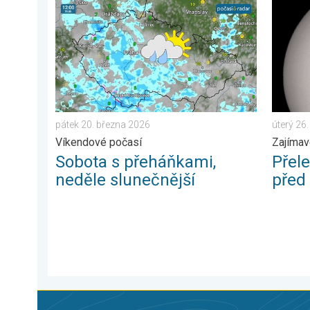
Sobota s přeháňkami, neděle slunečnější. Víkendové 
Přelet 
pátek 20. března 2026
úterý 26
Víkendové počasí
Zajímav
Sobota s přeháňkami,
Přel
neděle slunečnější
před