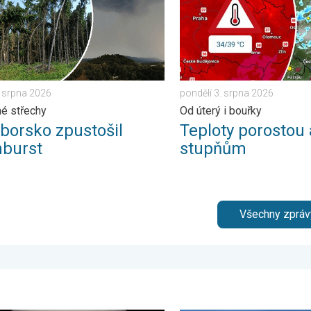
. srpna 2026
pondělí 3. srpna 2026
é střechy
Od úterý i bouřky
borsko zpustošil
Teploty porostou 
burst
stupňům
Všechny zpráv