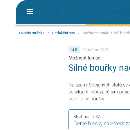
Úvodní stránka
/
Redakční tipy
/
Možnost tornád: Silné bouř
14:51
18. května 2026
Možnost tornád
Silné bouřky n
Na území Spojených států se o
schyluje k nebezpečným proj
velmi silné bouřky.
BlitzRadar USA
Četné blesky na Středoz