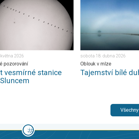
počasí. . . pátek 20. března 2026
vesmírné stanice před Sluncem. Zajímavé pozorování. . . úterý 2
Tajemství bílé duhy. Oblouk
. května 2026
sobota 18. dubna 2026
é pozorování
Oblouk v mlze
et vesmírné stanice
Tajemství bílé du
 Sluncem
Všechny