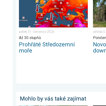
pátek 31. července 2026
středa 5
Až 30 stupňů
Poničen
Prohřáté Středozemní
Novo
moře
down
Mohlo by vás také zajímat