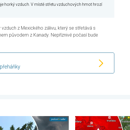
je horký vzduch. V místě střetu vzduchových hmot hrozí
ký vzduch z Mexického zálivu, který se střetává s
hem původem z Kanady. Nepříznivé počasí bude
 přeháňky
 31. července 2026
sko zpustošil downburst. Poničené střechy. . . středa 5. srpna 
Teploty porostou až ke 39 s