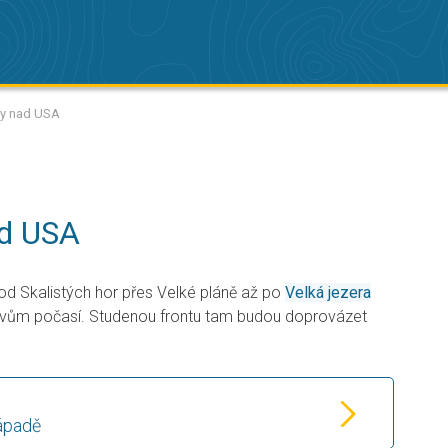
ky nad USA
ad USA
d Skalistých hor přes Velké pláně až po
Velká jezera
evům počasí. Studenou frontu tam budou doprovázet
ápadě