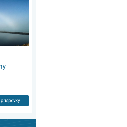
6. května 2026
 v mlze. . . sobota 18. dubna 2026
hy
 příspěvky