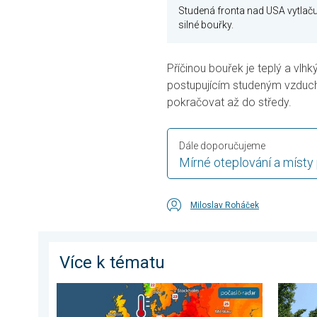
Studená fronta nad USA vytlaču
silné bouřky.
Příčinou bouřek je teplý a vlh
postupujícím studeným vzduc
pokračovat až do středy.
Dále doporučujeme
Mírné oteplování a místy
Miloslav Roháček
Více k tématu
Prohřáté Středozemní moře. Až 30 stupňů. . . pátek
Novobor