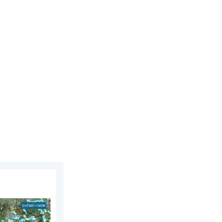
2026
tupňům. Od úterý i bouřky. . . pondělí 3. srpna 2026