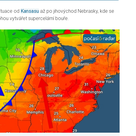
ituace od
Kansasu
až po jihovýchod Nebrasky, kde se
ou vytvářet supercelární bouře.