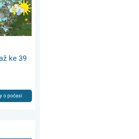
až ke 39
y o počasí