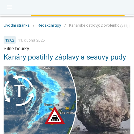
Úvodní stránka
/
Redakční tipy
/
Kanárské ostrovy: Dovolenkový ráj po
13:02
11. dubna 2025
Silne bouřky
Kanáry postihly záplavy a sesuvy půdy