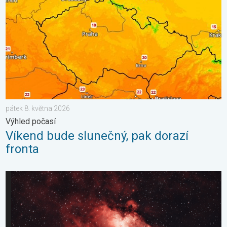
pátek 8. května 2026
Výhled počasí
Víkend bude slunečný, pak dorazí
fronta
Majestátní Orlí mlhovina. Krásy vesmíru. . . neděle 15. března 