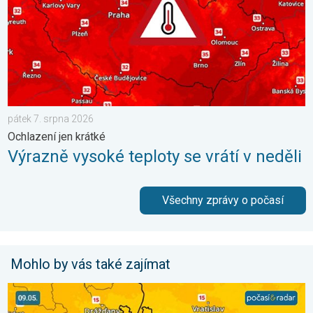
pátek 7. srpna 2026
Ochlazení jen krátké
Výrazně vysoké teploty se vrátí v neděli
Všechny zprávy o počasí
Mohlo by vás také zajímat
Víkend bude slunečný, pak dorazí fronta. Výhled počasí. . . pát