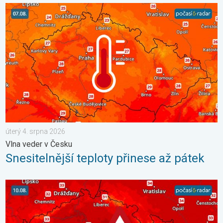
Snesitelnější teploty přinese až pátek. Vlna veder v Česku. . . ú
úterý 4. srpna 2026
Vlna veder v Česku
Snesitelnější teploty přinese až pátek
Výrazně vysoké teploty se vrátí v neděli. Ochlazení jen krátké. 