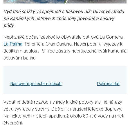
Vydatné srážky ve spojitosti s tlakovou níží Oliver ve středu
na Kanárských ostrovech způsobily povodně a sesuvy
půdy.
Nepříznivé počasí zaskočilo obyvatele ostrovů La Gomera,
La Palma
, Tenerife a Gran Canaria. Hasiči podnikli výjezdy k
desítkám událostí. Silnice zůstaly neprůjezdné kvůli kamení a
sesuvům bahnu.
Nastavení pro externí obsah
Ochrana dat
Vydatné deště rozvodnily jindy klidné potoky a silné nárazy
větru vyvracely stromy. Došlo i k narušení letecké dopravy.
Na některých místech spadlo až okolo 80 litrů vody na metr
čtvereční.