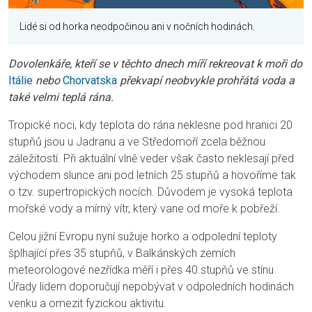
Lidé si od horka neodpočinou ani v nočních hodinách.
Dovolenkáře, kteří se v těchto dnech míří rekreovat k moři do
Itálie
nebo
Chorvatska
překvapí neobvykle prohřátá voda a
také velmi teplá rána.
Tropické noci, kdy teplota do rána neklesne pod hranici 20
stupňů jsou u Jadranu a ve Středomoří zcela běžnou
záležitostí. Při aktuální vlně veder však často neklesají před
východem slunce ani pod letních 25 stupňů a hovoříme tak
o tzv. supertropických nocích. Důvodem je vysoká teplota
mořské vody a mírný vítr, který vane od moře k pobřeží.
Celou jižní Evropu nyní sužuje horko a odpolední teploty
šplhající přes 35 stupňů, v Balkánských zemích
meteorologové nezřídka měří i přes 40 stupňů ve stínu.
Úřady lidem doporučují nepobývat v odpoledních hodinách
venku a omezit fyzickou aktivitu.