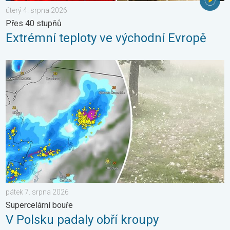
úterý 4. srpna 2026
Přes 40 stupňů
Extrémní teploty ve východní Evropě
V Polsku padaly obří kroupy. Supercelární bouře. . . pátek 7. s
pátek 7. srpna 2026
Supercelární bouře
V Polsku padaly obří kroupy