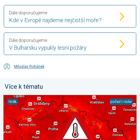
Dále doporučujeme
Kde v Evropě najdeme nejčistší moře?
Dále doporučujeme
V Bulharsku vypukly lesní požáry
Miloslav Roháček
Více k tématu
Výrazně vysoké teploty se vrátí v neděli. Ochlazení jen krátké. 