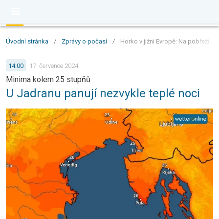
Úvodní stránka
/
Zprávy o počasí
/
Horko v jižní Evropě: Na pobřeží J
14:00
17. července 2024
Minima kolem 25 stupňů
U Jadranu panují nezvykle teplé noci