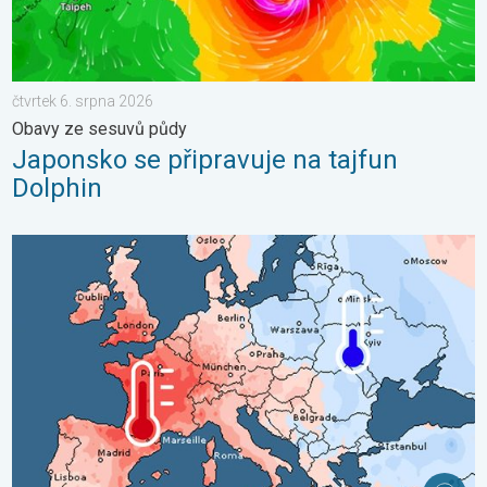
čtvrtek 6. srpna 2026
Obavy ze sesuvů půdy
Japonsko se připravuje na tajfun
Dolphin
Shrnutí července v Evropě. Rozdíl v teplotách. . . pondělí 3. sr