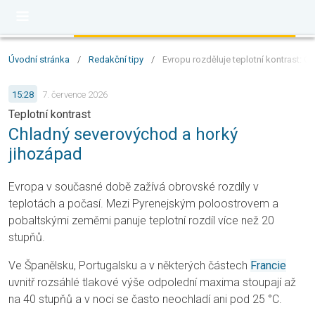
Úvodní stránka
/
Redakční tipy
/
Evropu rozděluje teplotní kontrast: 
15:28
7. července 2026
Teplotní kontrast
Chladný severovýchod a horký
jihozápad
Evropa v současné době zažívá obrovské rozdíly v
teplotách a počasí. Mezi Pyrenejským poloostrovem a
pobaltskými zeměmi panuje teplotní rozdíl více než 20
stupňů.
Ve Španělsku, Portugalsku a v některých částech
Francie
uvnitř rozsáhlé tlakové výše odpolední maxima stoupají až
na 40 stupňů a v noci se často neochladí ani pod 25 °C.