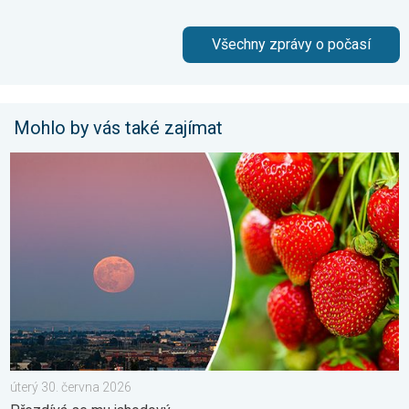
Všechny zprávy o počasí
Mohlo by vás také zajímat
Červnový úplněk. Přezdívá se mu jahodový. . . úterý 30. červn
úterý 30. června 2026