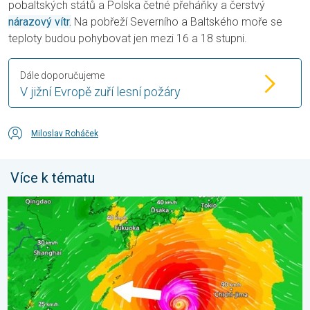
pobaltských států a Polska četné přeháňky a čerstvý
nárazový vítr.
Na pobřeží Severního a Baltského moře se
teploty budou pohybovat jen mezi 16 a 18 stupni.
Dále doporučujeme
V jižní Evropě zuří lesní požáry
Miloslav Roháček
Více k tématu
Japonsko se připravuje na tajfun Dolphin. Obavy ze sesuvů půdy