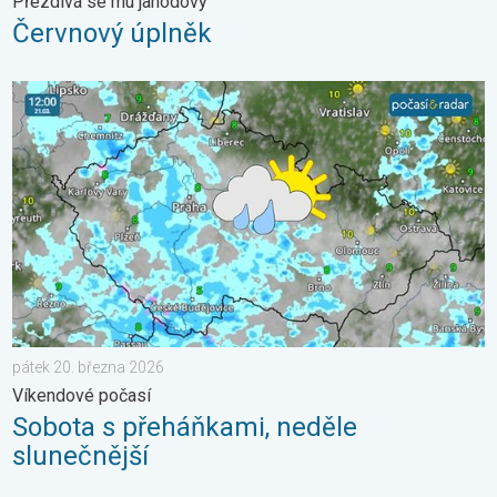
Přezdívá se mu jahodový
Červnový úplněk
Sobota s přeháňkami, neděle slunečnější. Víkendové počasí. . 
pátek 20. března 2026
Víkendové počasí
Sobota s přeháňkami, neděle
slunečnější