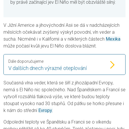
by právě začínající jev El Niño měl být obzvláště silný.
V Jižní Americe a jihovýchodní Asii se dá v nadcházejících
měsících očekávat zvýšený výskyt povodní, vln veder a
sucha. Nicméně i v Kalifornii a v některých částech
Mexika
může počasí kvůli jevu El Niño doslova bláznit.
Dále doporučujeme
V dalších dnech výrazné oteplování
Současná vlna veder, která se šíří z jihozápadní Evropy,
nemá s El Niño nic společného. Nad Španělskem a Francií se
vytvoří rozsáhlá tlaková výše, ve které budou teploty
stoupat vysoko nad 30 stupňů. Od pátku se horko přesune i
k nám do střední
Evropy.
Odpolední teploty ve Španělsku a Francii se o víkendu
mohou přiblížit až ke 40 stupňům. Teplé zůstanou i noci, kdy