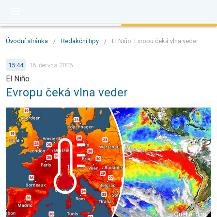
Úvodní stránka
/
Redakční tipy
/
El Niño: Evropu čeká vlna veder
15:44
16. června 2026
El Niño
Evropu čeká vlna veder