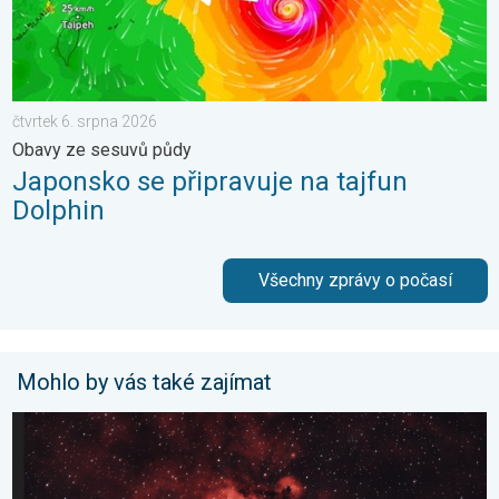
čtvrtek 6. srpna 2026
Obavy ze sesuvů půdy
Japonsko se připravuje na tajfun
Dolphin
Všechny zprávy o počasí
Mohlo by vás také zajímat
Majestátní Orlí mlhovina. Krásy vesmíru. . . neděle 15. března 