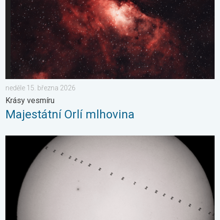
neděle 15. března 2026
Krásy vesmíru
Majestátní Orlí mlhovina
Přelet vesmírné stanice před Sluncem. Zajímavé pozorování. . 