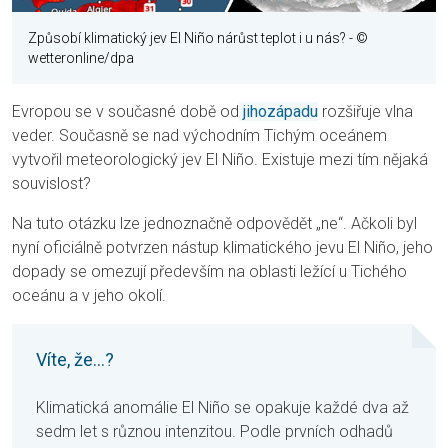
Způsobí klimatický jev El Niño nárůst teplot i u nás?
- ©
wetteronline/dpa
Evropou se v současné době od
jihozápadu
rozšiřuje vlna
veder. Současně se nad východním Tichým oceánem
vytvořil meteorologický jev El Niño. Existuje mezi tím nějaká
souvislost?
Na tuto otázku lze jednoznačně odpovědět „ne“. Ačkoli byl
nyní oficiálně potvrzen nástup klimatického jevu El Niño, jeho
dopady se omezují především na oblasti ležící u Tichého
oceánu a v jeho okolí.
Víte, že...?
Klimatická anomálie El Niño se opakuje každé dva až
sedm let s různou intenzitou. Podle prvních odhadů