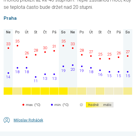
se teplota často bude držet nad 20 stupni.
Praha
Ne
Po
Út
St
Čt
Pá
So
Ne
Po
Út
St
Čt
Pá
So
35
35
33
33
31
30
28
28
27
27
26
26
25
25
20
19
19
18
18
18
16
15
15
15
14
13
13
11
max. (°C)
min. (°C)
hodně
málo
Miloslav Roháček