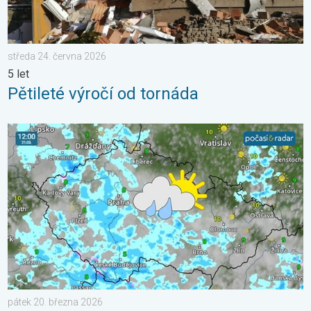
středa 24. června 2026
5 let
Pětileté výročí od tornáda
Sobota s přeháňkami, neděle slunečnější. Víkendové počasí. . 
pátek 20. března 2026