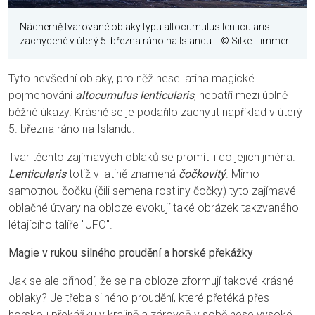
Nádherně tvarované oblaky typu altocumulus lenticularis
zachycené v úterý 5. března ráno na Islandu.
- © Silke Timmer
Tyto nevšední oblaky, pro něž nese latina magické
pojmenování
altocumulus lenticularis
, nepatří mezi úplně
běžné úkazy. Krásně se je podařilo zachytit například v úterý
5. března ráno na Islandu.
Tvar těchto zajímavých oblaků se promítl i do jejich jména.
Lenticularis
totiž v latině znamená
čočkovitý
. Mimo
samotnou čočku (čili semena rostliny čočky) tyto zajímavé
oblačné útvary na obloze evokují také obrázek takzvaného
létajícího talíře "UFO".
Magie v rukou silného proudění a horské překážky
Jak se ale přihodí, že se na obloze zformují takové krásné
oblaky? Je třeba silného proudění, které přetéká přes
horskou překážku v krajině a zároveň v sobě nese vysoké