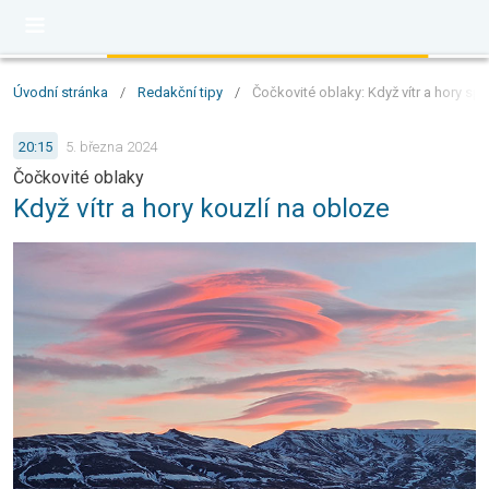
Úvodní stránka
/
Redakční tipy
/
Čočkovité oblaky: Když vítr a hory sp
20:15
5. března 2024
Čočkovité oblaky
Když vítr a hory kouzlí na obloze