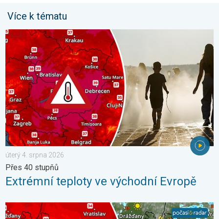
Více k tématu
Extrémní teploty ve východní Evropě. Přes 40 stupňů. . . úterý
úterý 4. srpna 2026
Přes 40 stupňů
Extrémní teploty ve východní Evropě
Teploty porostou až ke 39 stupňům. Od úterý i bouřky. . . pond