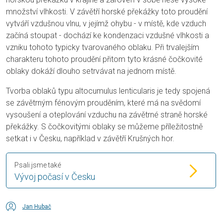
množství vlhkosti. V závětří horské překážky toto proudění
vytváří vzdušnou vlnu, v jejímž ohybu - v místě, kde vzduch
začíná stoupat - dochází ke kondenzaci vzdušné vlhkosti a
vzniku tohoto typicky tvarovaného oblaku. Při trvalejším
charakteru tohoto proudění přitom tyto krásné čočkovité
oblaky dokáží dlouho setrvávat na jednom místě.
Tvorba oblaků typu altocumulus lenticularis je tedy spojená
se závětrným fénovým prouděním, které má na svědomí
vysoušení a oteplování vzduchu na závětrné straně horské
překážky. S čočkovitými oblaky se můžeme příležitostně
setkat i v Česku, například v závětří Krušných hor.
Psali jsme také
Vývoj počasí v Česku
Jan Hubač