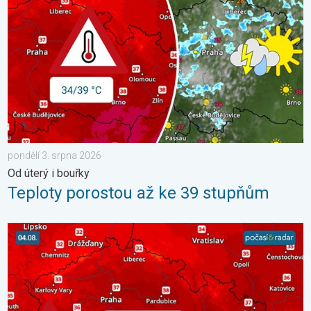
pondělí 3. srpna 2026
Od úterý i bouřky
Teploty porostou až ke 39 stupňům
Teploty porostou až ke 39 °C. Od pondělí vlna veder. . . neděle