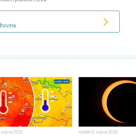
lhovina
. . . pondělí 3. srpna 2026
ní bude jen mírné a přechodné. Nadvláda horkého počasí. . . čtv
Zatmění Slunce. Astronomic
6. srpna 2026
neděle 9. srpna 2026