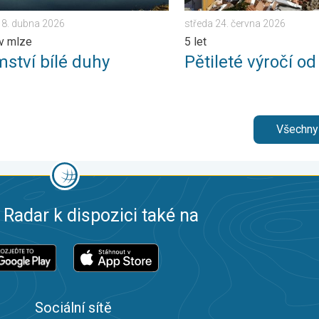
18. dubna 2026
středa 24. června 2026
v mlze
5 let
mství bílé duhy
Pětileté výročí o
Všechny
 Radar k dispozici také na
Sociální sítě