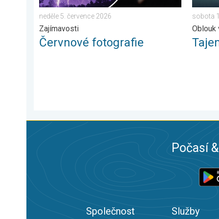
neděle 5. července 2026
sobota 
Zajímavosti
Oblouk 
Červnové fotografie
Taje
Počasí &
Společnost
Služby