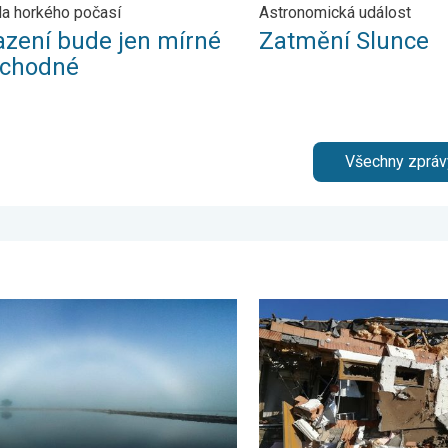
a horkého počasí
Astronomická událost
azení bude jen mírné
Zatmění Slunce
echodné
Všechny zpráv
ence 2026
ví bílé duhy. Oblouk v mlze. . . sobota 18. dubna 2026
Pětileté výročí od tornáda. 