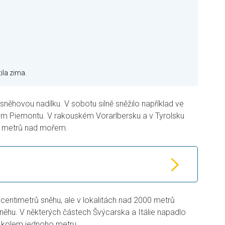
ila zima.
sněhovou nadílku. V sobotu silně sněžilo například ve
kém Piemontu. V rakouském Vorarlbersku a v Tyrolsku
00 metrů nad mořem.
centimetrů sněhu, ale v lokalitách nad 2000 metrů
sněhu. V některých částech Švýcarska a Itálie napadlo
ž kolem jednoho metru.