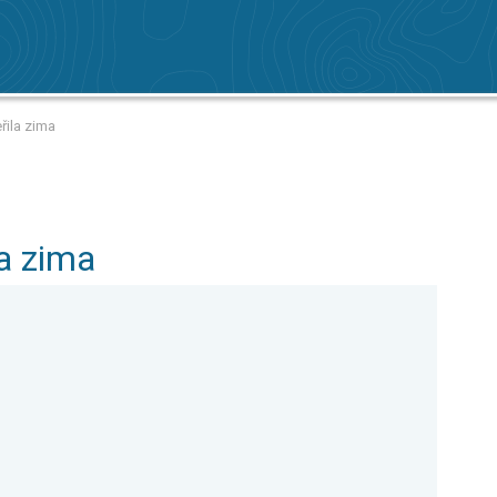
řila zima
la zima