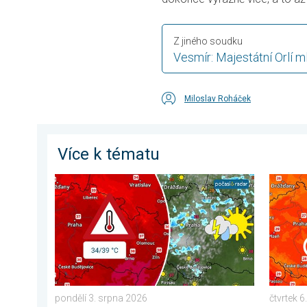
Z jiného soudku
Vesmír: Majestátní Orlí m
Miloslav Roháček
Více k tématu
Teploty porostou až ke 39 stupňům. Od úterý i bouřky
Ochlaze
pondělí 3. srpna 2026
čtvrtek 