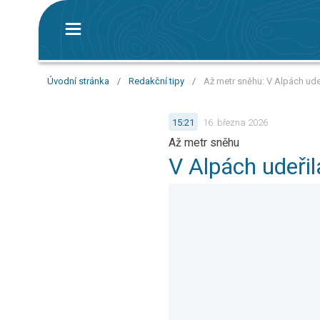
Úvodní stránka
/
Redakční tipy
/
Až metr sněhu: V Alpách ude
15:21
16. března 2026
Až metr sněhu
V Alpách udeři