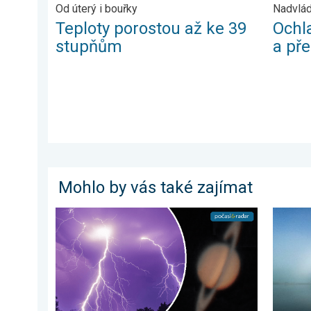
Od úterý i bouřky
Nadvlád
Teploty porostou až ke 39
Ochl
stupňům
a př
Mohlo by vás také zajímat
Červnové fotografie. Zajímavosti. . . neděle 5. červ
Tajemst