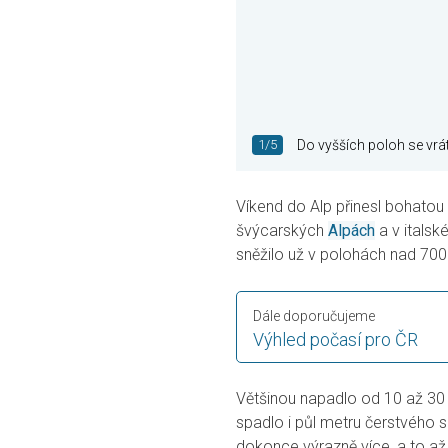
1/5
Do vyšších poloh se vrát
Víkend do Alp přinesl bohatou 
švýcarských
Alpách
a v itals
sněžilo už v polohách nad 7
Dále doporučujeme
Výhled počasí pro ČR
Většinou napadlo od 10 až 30 
spadlo i půl metru čerstvého 
dokonce výrazně více, a to a