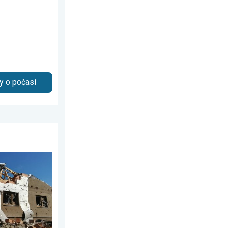
y o počasí
5 let. . . středa 24. června 2026