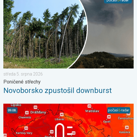
středa 5. srpna 2026
Poničené střechy
Novoborsko zpustošil downburst
V neděli opět tropické teploty. Návrat horka. . . sobota 8. srp