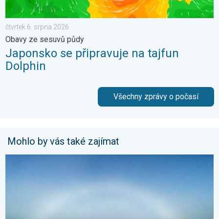
čtvrtek 6. srpna 2026
Obavy ze sesuvů půdy
Japonsko se připravuje na tajfun
Dolphin
Všechny zprávy o počasí
Mohlo by vás také zajímat
Tajemství bílé duhy. Oblouk v mlze. . . sobota 18. dubna 2026