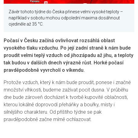
Závěr tohoto týdne do Česka přinese velmi vysoké teploty –
například v sobotu mohou odpolední maxima dosáhnout
ojediněle až 35 °C.
Počasí v Česku začíná ovlivňovat rozsáhlá oblast
vysokého tlaku vzduchu. Po její zadní straně k nám bude
proudit velmi teplý vzduch od jihozápadu až jihu, a teploty
tak budou v dalších dnech výrazně růst. Horké počasí
pravděpodobně vyvrcholí o víkendu.
Protože vzduch, který k nám bude proudit, ponese i značné
množství vlhkosti, budeme zažívat pocit dusna. V průběhu
dne bude zároveň docházet k tvorbě kupovité oblačnosti,
kterou lokálně doprovodí přeháňky a bouřky, místy i
silnějšího charakteru. Od příštího týdne se pak
pravděpodobně začne mírně ochlazovat.