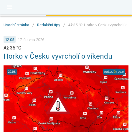
Úvodní stránka
/
Redakční tipy
/
Až 35 °C: Horko v Česku vyvrcholí o v
12:05
17. června 2026
Až 35 °C
Horko v Česku vyvrcholí o víkendu