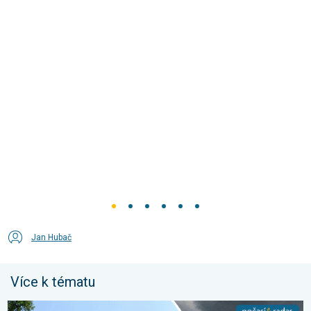
Jan Hubač
Více k tématu
Novoborsko zpustošil downburst. Poničené střechy. . . středa 