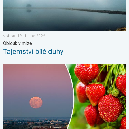
sobota 18. dubna 2026
Oblouk v mlze
Tajemství bílé duhy
Červnový úplněk. Přezdívá se mu jahodový. . . úterý 30. červn