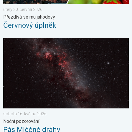
úterý 30. června 2026
Přezdívá se mu jahodový
Červnový úplněk
Pás Mléčné dráhy. Noční pozorování. . . sobota 16. května 20
sobota 16. května 2026
Noční pozorování
Pás Mléčné dráhy