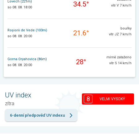
Lovech (221m)
34.5°
vítr V 7 km/h
so 08. 08. 18:00
bouřky
Roșiorii de Vede (103m)
21.6°
vítr JZ 7 km/h
so 08. 08. 20:00
mírně zataženo
Gorna Oryahovica (86m)
28°
vítr S 14 km/h
so 08. 08. 20:00
UV index
8
VELMI VYSOKÝ
zítra
6-denní předpověď UV indexu