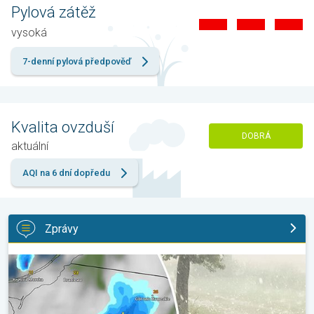
Pylová zátěž
vysoká
7-denní pylová předpověď
Kvalita ovzduší
DOBRÁ
aktuální
AQI na 6 dní dopředu
Zprávy
V Polsku padaly obří kroupy. Supercelární bouře. . .