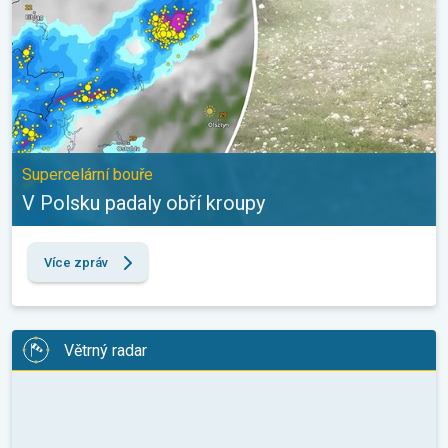
Supercelární bouře
V Polsku padaly obří kroupy
Více zpráv
Větrný radar