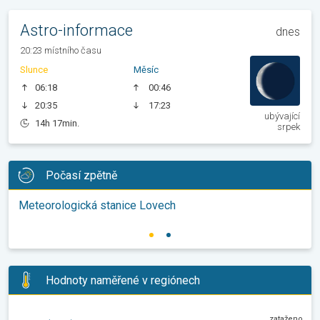
Astro-informace
dnes
20:23 místního času
Slunce
Měsíc
06:18
00:46
20:35
17:23
ubývající
14h 17min.
srpek
Počasí zpětně
Meteorologická stanice Lovech
Hodnoty naměřené v regiónech
zataženo