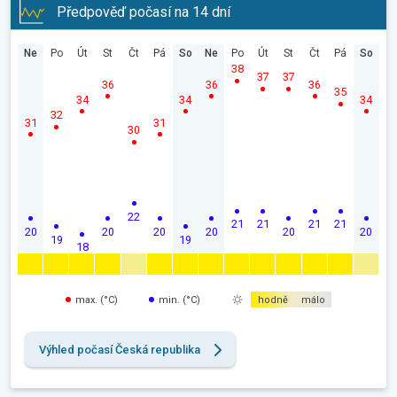
Předpověď počasí na 14 dní
Ne
Po
Út
St
Čt
Pá
So
Ne
Po
Út
St
Čt
Pá
So
38
37
37
36
36
36
35
34
34
34
32
31
31
30
22
21
21
21
21
20
20
20
20
20
20
19
19
18
max. (°C)
min. (°C)
hodně
málo
Výhled počasí Česká republika