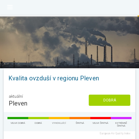
Kvalita ovzduší v regionu Pleven
aktuální
DOBRÁ
Pleven
VELMI DOBRÁ
DOBRÁ
VYHOVUJÍCÍ
ŠPATNÁ
VELMI ŠPATNÁ
EXTRÉMNĚ
ŠPATNÁ
European Air Quality Index