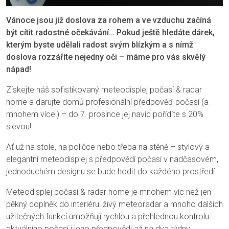
Vánoce jsou již doslova za rohem a ve vzduchu začíná
být cítit radostné očekávání… Pokud ještě hledáte dárek,
kterým byste udělali radost svým blízkým a s nímž
doslova rozzáříte nejedny oči – máme pro vás skvělý
nápad!
Získejte náš sofistikovaný meteodisplej počasí & radar
home a darujte domů profesionální předpověď počasí (a
mnohem více!) – do 7. prosince jej navíc pořídíte s 20%
slevou!
Ať už na stole, na poličce nebo třeba na stěně – stylový a
elegantní meteodisplej s předpovědí počasí v nadčasovém,
jednoduchém designu se bude hodit do každého prostředí.
Meteodisplej počasí & radar home je mnohem víc než jen
pěkný doplněk do interiéru: živý meteoradar a mnoho dalších
užitečných funkcí umožňují rychlou a přehlednou kontrolu
aktuálního počasí i jeho předpovědi až na dva týdny