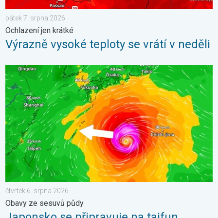
pátek 7. srpna 2026
Ochlazení jen krátké
Výrazně vysoké teploty se vrátí v neděli
Japonsko se připravuje na tajfun Dolphin. Obavy ze sesuvů půdy
čtvrtek 6. srpna 2026
Obavy ze sesuvů půdy
Japonsko se připravuje na tajfun