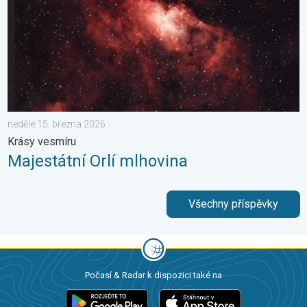
neděle 15. března 2026
Krásy vesmíru
Majestátní Orlí mlhovina
Všechny příspěvky
Počasí & Radar k dispozici také na