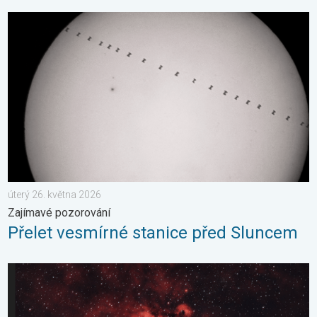
Přelet vesmírné stanice před Sluncem. Zajímavé pozorování. . 
úterý 26. května 2026
Zajímavé pozorování
Přelet vesmírné stanice před Sluncem
Majestátní Orlí mlhovina. Krásy vesmíru. . . neděle 15. března 