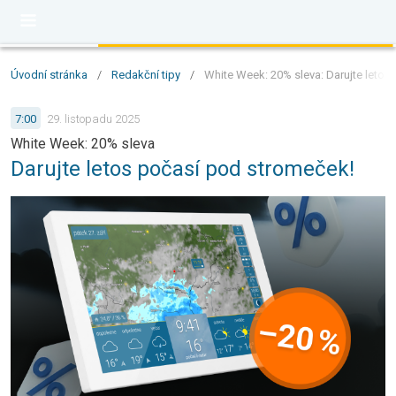
Úvodní stránka
/
Redakční tipy
/
White Week: 20% sleva: Darujte letos
7:00
29. listopadu 2025
White Week: 20% sleva
Darujte letos počasí pod stromeček!