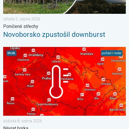
středa 5. srpna 2026
Poničené střechy
Novoborsko zpustošil downburst
V neděli opět tropické teploty. Návrat horka. . . sobota 8. srp
sobota 8. srpna 2026
Návrat horka