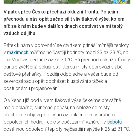
V pátek přes Česko přechází okluzní fronta. Po jejím
přechodu u nás opět začne sílit vliv tlakové výše, kolem
níž se k nám bude v dalších dnech dostávat velmi teplý
vzduch od jihu.
Pátek k nám v porovnání se čtvrtkem přináší mírnější teploty,
v
maximech
měříme nejčastěji hodnoty mezi 23 až 28 °C, na
jihu Moravy ojediněle až ke 30 °C. Při přechodu okluzní fronty
panuje zvětšená oblačnost, kterou místy doprovází slabé
dešťové přeháňky. Později odpoledne a večer bude od
severozápadu opět docházet k ustávání srážek a
postupnému projasňování.
O víkendu již pod vlivem tlakové výše čekejme převážně
málo oblačné, slunečné počasí, na obloze se místy
přechodně objeví polojasno až oblačno jen v průběhu
odpoledních hodin. Teploty opět zamíří vzhůru - v
sobotu
dosáhnou odpolední teploty nejčastěji nejvýše k 26 až 31 °C,