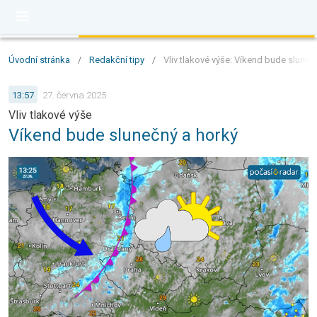
Úvodní stránka
/
Redakční tipy
/
Vliv tlakové výše: Víkend bude sluneč
13:57
27. června 2025
Vliv tlakové výše
Víkend bude slunečný a horký