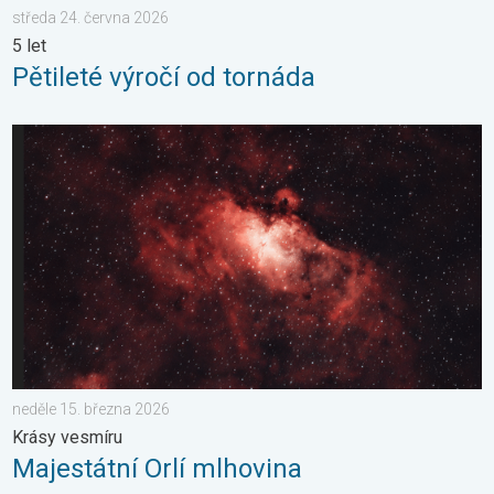
středa 24. června 2026
5 let
Pětileté výročí od tornáda
Majestátní Orlí mlhovina. Krásy vesmíru. . . neděle 15. března 
neděle 15. března 2026
Krásy vesmíru
Majestátní Orlí mlhovina