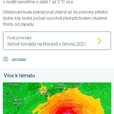
v neděli naměříme o další 1 až 2 °C více.
Oteplování bude pokračovat zřejmě až do poloviny příštího
týdne, kdy horké počasí vyvrcholí před příchodem studené
fronty od západu.
Psali jsme také
Ničivé tornádo na Moravě v červnu 2021
Jan Hubač
Více k tématu
Japonsko se připravuje na tajfun Dolphin. Obavy ze sesuvů půdy