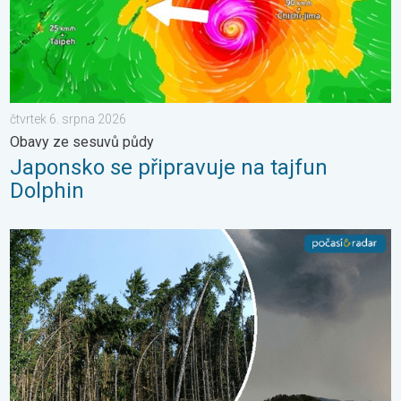
čtvrtek 6. srpna 2026
Obavy ze sesuvů půdy
Japonsko se připravuje na tajfun
Dolphin
Novoborsko zpustošil downburst. Poničené střechy. . . středa 