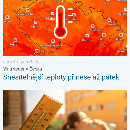
úterý 4. srpna 2026
Vlna veder v Česku
Snesitelnější teploty přinese až pátek
Meteorologické okénko: Vlna veder. Tropické teploty. . . neděl