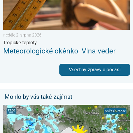
neděle 2. srpna 2026
Tropické teploty
Meteorologické okénko: Vlna veder
Všechny zprávy o počasí
Mohlo by vás také zajímat
Sobota s přeháňkami, neděle slunečnější. Víkendové počasí. . 