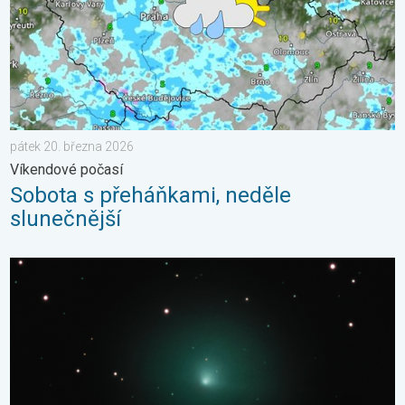
pátek 20. března 2026
Víkendové počasí
Sobota s přeháňkami, neděle
slunečnější
Kometa 10P/Tempel. Kosmické přiblížení. . . sobota 25. červ