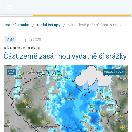
Úvodní stránka
/
Redakční tipy
/
Víkendové počasí: Část země zasáhno
15:54
1. srpna 2025
Víkendové počasí
Část země zasáhnou vydatnější srážky