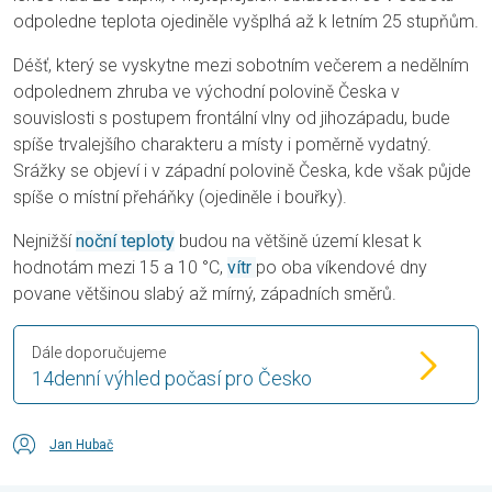
odpoledne teplota ojediněle vyšplhá až k letním 25 stupňům.
Déšť, který se vyskytne mezi sobotním večerem a nedělním
odpolednem zhruba ve východní polovině Česka v
souvislosti s postupem frontální vlny od jihozápadu, bude
spíše trvalejšího charakteru a místy i poměrně vydatný.
Srážky se objeví i v západní polovině Česka, kde však půjde
spíše o místní přeháňky (ojediněle i bouřky).
Nejnižší
noční teploty
budou na většině území klesat k
hodnotám mezi 15 a 10 °C,
vítr
po oba víkendové dny
povane většinou slabý až mírný, západních směrů.
Dále doporučujeme
14denní výhled počasí pro Česko
Jan Hubač