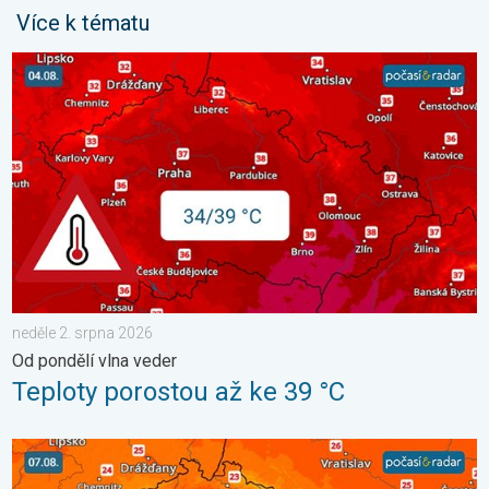
Více k tématu
Teploty porostou až ke 39 °C. Od pondělí vlna veder. . . neděle
neděle 2. srpna 2026
Od pondělí vlna veder
Teploty porostou až ke 39 °C
Snesitelnější teploty přinese až pátek. Vlna veder v Česku. . . ú