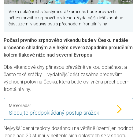
Velká oblačnost s častými srážkami nás bude provázet i
během prvního srpnového víkendu. Vydatnější déšť zasáhne
část území v souvislosti s přechodem frontální vlny.
Počasí prvního srpnového víkendu bude v Česku nadále
určováno chladným a vlhkým severozápadním prouděním
kolem tlakové níže nad severní Evropou.
Oba víkendové dny přinesou převážně velkou oblačnost a
často také srážky – vydatnější déšť zasáhne především
východní polovinu Česka, která bude ovlivněna přechodem
frontální vlny.
Meteoradar
Sledujte předpokládaný postup srážek
Nejvyšší denní teploty dosáhnou na většině území jen hodnot
lehce nad 20 stupni, v nejteplejších oblastech se v sobotu