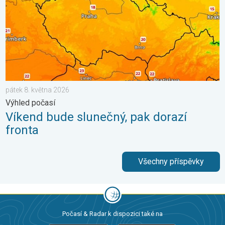
pátek 8. května 2026
Výhled počasí
Víkend bude slunečný, pak dorazí
fronta
Všechny příspěvky
Počasí & Radar k dispozici také na