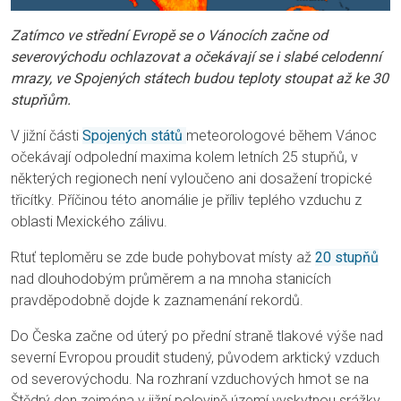
Zatímco ve střední Evropě se o Vánocích začne od
severovýchodu ochlazovat a očekávají se i slabé celodenní
mrazy, ve Spojených státech budou teploty stoupat až ke 30
stupňům.
V jižní části
Spojených států
meteorologové během Vánoc
očekávají odpolední maxima kolem letních 25 stupňů, v
některých regionech není vyloučeno ani dosažení tropické
třicítky. Příčinou této anomálie je příliv teplého vzduchu z
oblasti Mexického zálivu.
Rtuť teploměru se zde bude pohybovat místy až
20 stupňů
nad dlouhodobým průměrem a na mnoha stanicích
pravděpodobně dojde k zaznamenání rekordů.
Do Česka začne od úterý po přední straně tlakové výše nad
severní Evropou proudit studený, původem arktický vzduch
od severovýchodu. Na rozhraní vzduchových hmot se na
Štědrý den zejména v jižní polovině území vyskytnou srážky,