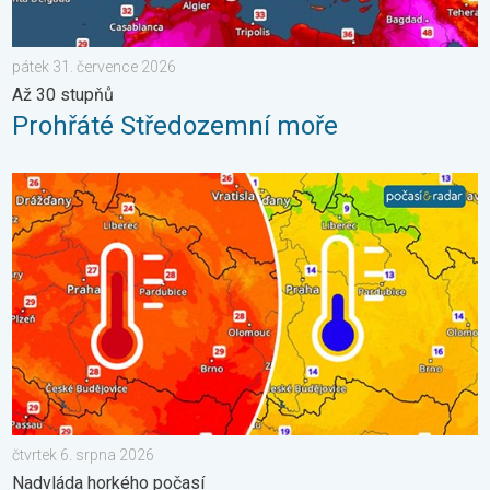
pátek 31. července 2026
Až 30 stupňů
Prohřáté Středozemní moře
Ochlazení bude jen mírné a přechodné. Nadvláda horkého počasí
čtvrtek 6. srpna 2026
Nadvláda horkého počasí