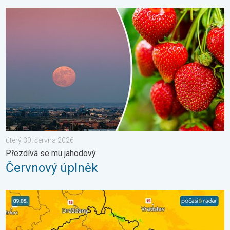
Červnový úplněk. Přezdívá se mu jahodový. . . úterý 30. červn
úterý 30. června 2026
Přezdívá se mu jahodový
Červnový úplněk
Víkend bude slunečný, pak dorazí fronta. Výhled počasí. . . pát