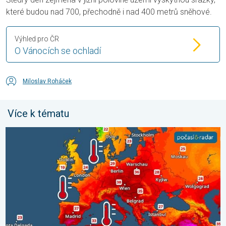
které budou nad 700, přechodně i nad 400 metrů sněhové.
Výhled pro ČR
O Vánocích se ochladí
Miloslav Roháček
Více k tématu
Prohřáté Středozemní moře. Až 30 stupňů. . . pátek 31. červ