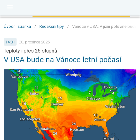
Úvodní stránka
/
Redakční tipy
/
Vánoce v USA: V jižní polovině bude p
14:01
20. prosince 2025
Teploty i přes 25 stupňů
V USA bude na Vánoce letní počasí