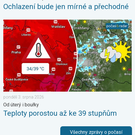
Ochlazení bude jen mírné a přechodné
Teploty porostou až ke 39 stupňům. Od úterý i bouřky. . . pond
pondělí 3. srpna 2026
Od úterý i bouřky
Teploty porostou až ke 39 stupňům
Všechny zprávy o počasí