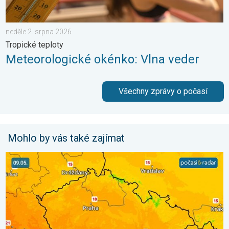
neděle 2. srpna 2026
Tropické teploty
Meteorologické okénko: Vlna veder
Všechny zprávy o počasí
Mohlo by vás také zajímat
Víkend bude slunečný, pak dorazí fronta. Výhled počasí. . . pát