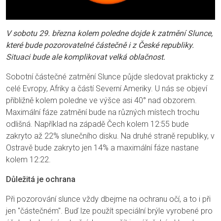
V sobotu 29. března kolem poledne dojde k zatmění Slunce,
které bude pozorovatelné částečně i z České republiky.
Situaci bude ale komplikovat velká oblačnost.
Sobotní částečné zatmění Slunce půjde sledovat prakticky z
celé Evropy, Afriky a částí Severní Ameriky. U nás se objeví
přibližně kolem poledne ve výšce asi 40° nad obzorem.
Maximální fáze zatmění bude na různých místech trochu
odlišná. Například na západě Čech kolem 12:55 bude
zakryto až 22% slunečního disku. Na druhé straně republiky, v
Ostravě bude zakryto jen 14% a maximální fáze nastane
kolem 12:22.
Důležitá je ochrana
Při pozorování slunce vždy dbejme na ochranu očí, a to i při
jen "částečném". Buď lze použít speciální brýle vyrobené pro