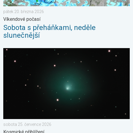
pátek 20. března 2026
Víkendové počasí
Sobota s přeháňkami, neděle
slunečnější
Kometa 10P/Tempel. Kosmické přiblížení. . . sobota 25. červ
sobota 25. července 2026
Kosmické přiblížení