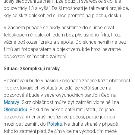
účely sledování zatmění. Lze použít i svářečské sklo, ale
pouze třídy 13 a vyšší. Další možností je takzvaná projekce,
kdy se skrz dalekohled slunce promítá na plochu, desku.
V žádném případě se nikdy nesmíme do slunce dívat
teleskopem či dalekohledem bez příslušného filtru, hrozí
vážné poškození zraku a slepota. Do slunce nemíříme bez
filtrů ani fotoaparátem a objektivem, kde hrozí nevratné
poškození snímacího zařízení.
Situaci zkomplikují mraky
Pozorování bude v našich končinách značně kazit oblačnost.
Podle stávajících výstupů se zdá, že větší šance na
pozorování bude v severovýchodních partiích Čech a
Moravy
. Skrz oblačnost může být zatmění viditelné i na
Olomoucku
. Pokud by někdo chtěl mít jistotu, že jeho
pozorování nenaruší nepříznivé počasí, pak je jedinou
možností zamířit do
Polska
. Na druhé straně v případě
tohoto zatmění platí, že čím více na východ, tím méně