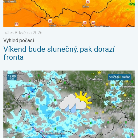
pátek 8. května 2026
Výhled počasí
Víkend bude slunečný, pak dorazí
fronta
Sobota s přeháňkami, neděle slunečnější. Víkendové počasí. . 