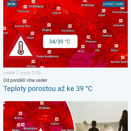
Teploty porostou až ke 39 °C. Od pondělí vlna veder. . . neděle
neděle 2. srpna 2026
Od pondělí vlna veder
Teploty porostou až ke 39 °C
Extrémní teploty ve východní Evropě. Přes 40 stupňů. . . úterý