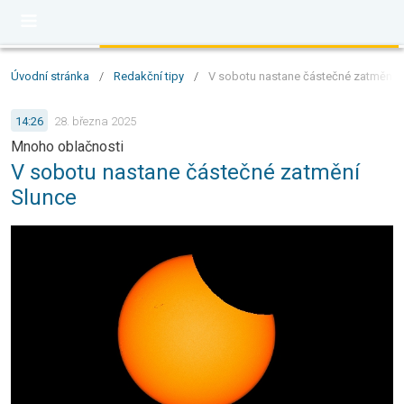
Úvodní stránka
/
Redakční tipy
/
V sobotu nastane částečné zatmění 
14:26
28. března 2025
Mnoho oblačnosti
V sobotu nastane částečné zatmění
Slunce