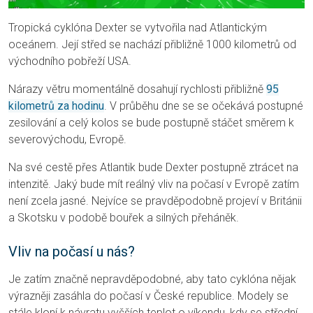
Tropická cyklóna Dexter se vytvořila nad Atlantickým
oceánem. Její střed se nachází přibližně 1000 kilometrů od
východního pobřeží USA.
Nárazy větru momentálně dosahují rychlosti přibližně
95
kilometrů za hodinu
. V průběhu dne se se očekává postupné
zesilování a celý kolos se bude postupně stáčet směrem k
severovýchodu, Evropě.
Na své cestě přes Atlantik bude Dexter postupně ztrácet na
intenzitě. Jaký bude mít reálný vliv na počasí v Evropě zatím
není zcela jasné. Nejvíce se pravděpodobně projeví v Británii
a Skotsku v podobě bouřek a silných přeháněk.
Vliv na počasí u nás?
Je zatím značně nepravděpodobné, aby tato cyklóna nějak
výrazněji zasáhla do počasí v České republice. Modely se
stále kloní k návratu vyšších teplot o víkendu, kdy se střední