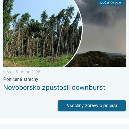
Novoborsko zpustošil downburst. Poničené střechy. . . středa 
středa 5. srpna 2026
Poničené střechy
Novoborsko zpustošil downburst
Všechny zprávy o počasí