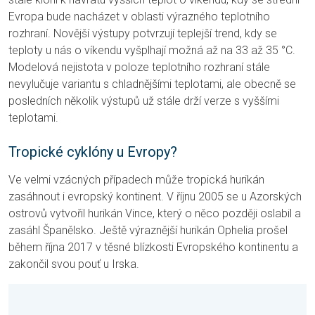
Evropa bude nacházet v oblasti výrazného teplotního
rozhraní. Novější výstupy potvrzují teplejší trend, kdy se
teploty u nás o víkendu vyšplhají možná až na 33 až 35 °C.
Modelová nejistota v poloze teplotního rozhraní stále
nevylučuje variantu s chladnějšími teplotami, ale obecně se
posledních několik výstupů už stále drží verze s vyššími
teplotami.
Tropické cyklóny u Evropy?
Ve velmi vzácných případech může tropická hurikán
zasáhnout i evropský kontinent. V říjnu 2005 se u Azorských
ostrovů vytvořil hurikán Vince, který o něco později oslabil a
zasáhl Španělsko. Ještě výraznější hurikán Ophelia prošel
během října 2017 v těsné blízkosti Evropského kontinentu a
zakončil svou pouť u Irska.