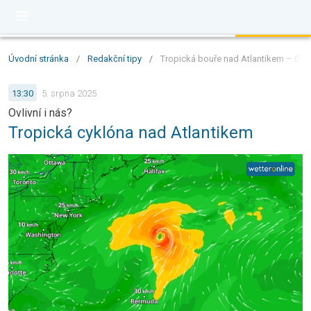
Úvodní stránka
/
Redakční tipy
/
Tropická bouře nad Atlantikem – Ovliv
13:30
5. srpna 2025
Ovlivní i nás?
Tropická cyklóna nad Atlantikem