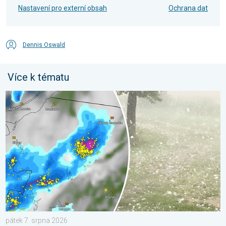
Nastavení pro externí obsah
Ochrana dat
Dennis Oswald
Více k tématu
V Polsku padaly obří kroupy. Supercelární bouře. . . pátek 7. s
pátek 7. srpna 2026