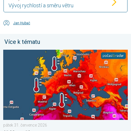
Vývoj rychlostí a směru větru
Jan Hubač
Více k tématu
Prohřáté Středozemní moře. Až 30 stupňů. . . pátek 31. červ
pátek 31. července 2026