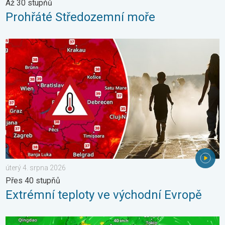
Až 30 stupňů
Prohřáté Středozemní moře
Extrémní teploty ve východní Evropě. Přes 40 stupňů. . . úterý
úterý 4. srpna 2026
Přes 40 stupňů
Extrémní teploty ve východní Evropě
Japonsko se připravuje na tajfun Dolphin. Obavy ze sesuvů půdy