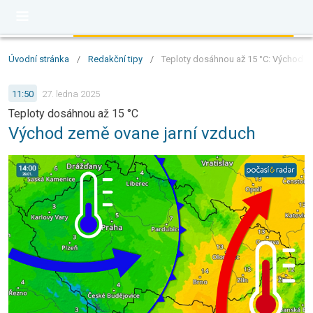
Úvodní stránka
/
Redakční tipy
/
Teploty dosáhnou až 15 °C: Východ z
11:50
27. ledna 2025
Teploty dosáhnou až 15 °C
Východ země ovane jarní vzduch