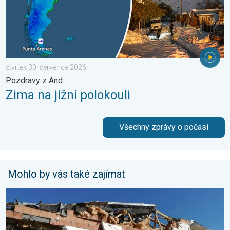
čtvrtek 30. července 2026
Pozdravy z And
Zima na jižní polokouli
Všechny zprávy o počasí
Mohlo by vás také zajímat
Pětileté výročí od tornáda. 5 let. . . středa 24. června 2026