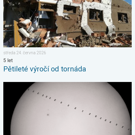
středa 24. června 2026
5 let
Pětileté výročí od tornáda
Přelet vesmírné stanice před Sluncem. Zajímavé pozorování. . 