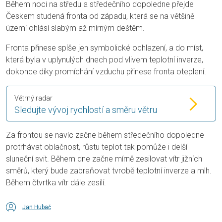
Během noci na středu a středečního dopoledne přejde
Českem studená fronta od západu, která se na většině
území ohlásí slabým až mírným deštěm.
Fronta přinese spíše jen symbolické ochlazení, a do míst,
která byla v uplynulých dnech pod vlivem teplotní inverze,
dokonce díky promíchání vzduchu přinese fronta oteplení.
Větrný radar
Sledujte vývoj rychlostí a směru větru
Za frontou se navíc začne během středečního dopoledne
protrhávat oblačnost, růstu teplot tak pomůže i delší
sluneční svit. Během dne začne mírně zesilovat vítr jižních
směrů, který bude zabraňovat tvrobě teplotní inverze a mlh.
Během čtvrtka vítr dále zesílí.
Jan Hubač