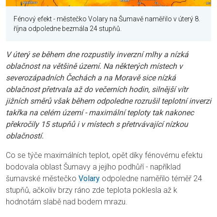
Fénový efekt - městečko Volary na Šumavě naměřilo v úterý 8.
října odpoledne bezmála 24 stupňů.
V úterý se během dne rozpustily inverzní mlhy a nízká
oblačnost na většině území. Na některých místech v
severozápadních Čechách a na Moravě sice nízká
oblačnost přetrvala až do večerních hodin, silnější vítr
jižních směrů však během odpoledne rozrušil teplotní inverzi
takřka na celém území - maximální teploty tak nakonec
překročily 15 stupňů i v místech s přetrvávající nízkou
oblačností.
Co se týče maximálních teplot, opět díky fénovému efektu
bodovala oblast Šumavy a jejího podhůří - například
šumavské městečko
Volary
odpoledne naměřilo téměř 24
stupňů, ačkoliv brzy ráno zde teplota poklesla až k
hodnotám slabě nad bodem mrazu.