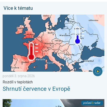
Více k tématu
Shrnutí července v Evropě. Rozdíl v teplotách. . . pondělí 3. sr
pondělí 3. srpna 2026
Rozdíl v teplotách
Shrnutí července v Evropě
Novoborsko zpustošil downburst. Poničené střechy. . . středa 