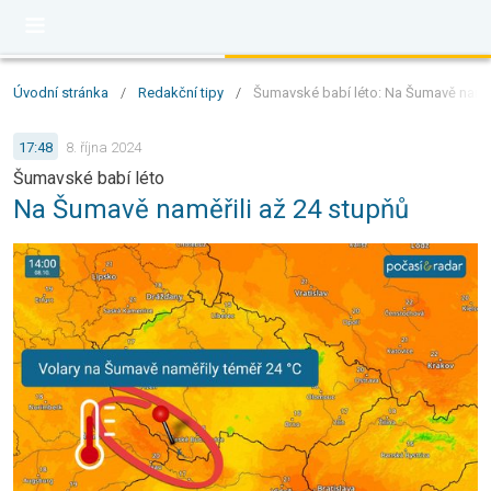
Úvodní stránka
/
Redakční tipy
/
Šumavské babí léto: Na Šumavě naměřil
17:48
8. října 2024
Šumavské babí léto
Na Šumavě naměřili až 24 stupňů