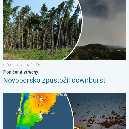
středa 5. srpna 2026
Poničené střechy
Novoborsko zpustošil downburst
Zima na jižní polokouli. Pozdravy z And. . . čtvrtek 30. červen