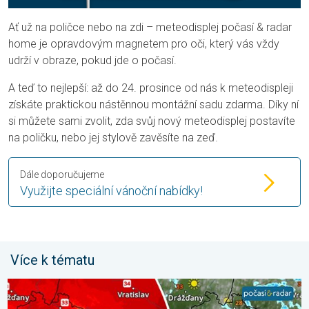
Ať už na poličce nebo na zdi – meteodisplej počasí & radar
home je opravdovým magnetem pro oči, který vás vždy
udrží v obraze, pokud jde o počasí.
A teď to nejlepší: až do 24. prosince od nás k meteodispleji
získáte praktickou nástěnnou montážní sadu zdarma. Díky ní
si můžete sami zvolit, zda svůj nový meteodisplej postavíte
na poličku, nebo jej stylově zavěsíte na zeď.
Dále doporučujeme
Využijte speciální vánoční nabídky!
Více k tématu
Teploty porostou až ke 39 stupňům. Od úterý i bouřky. . . pond