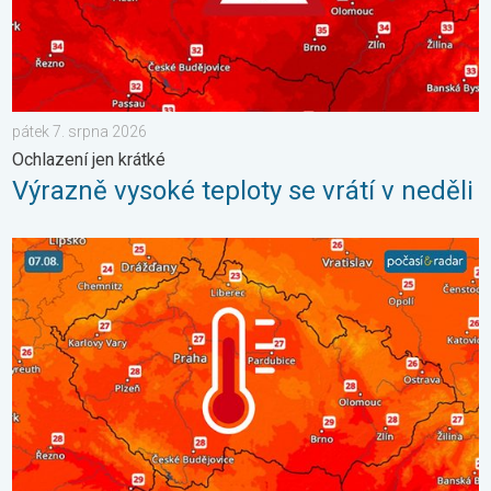
pátek 7. srpna 2026
Ochlazení jen krátké
Výrazně vysoké teploty se vrátí v neděli
Snesitelnější teploty přinese až pátek. Vlna veder v Česku. . . ú