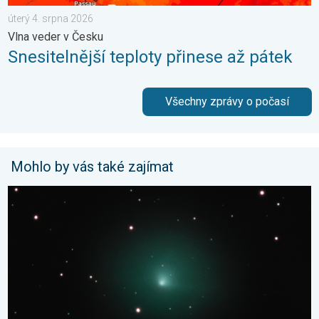
úterý 4. srpna 2026
Vlna veder v Česku
Snesitelnější teploty přinese až pátek
Všechny zprávy o počasí
Mohlo by vás také zajímat
Kometa 10P/Tempel. Kosmické přiblížení. . . sobota 25. červ