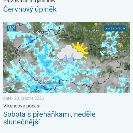
Přezdívá se mu jahodový
Červnový úplněk
Sobota s přeháňkami, neděle slunečnější. Víkendové počasí. . 
pátek 20. března 2026
Víkendové počasí
Sobota s přeháňkami, neděle
slunečnější