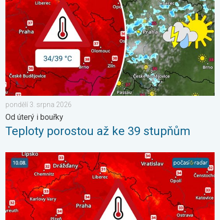
pondělí 3. srpna 2026
Od úterý i bouřky
Teploty porostou až ke 39 stupňům
Výrazně vysoké teploty se vrátí v neděli. Ochlazení jen krátké. 