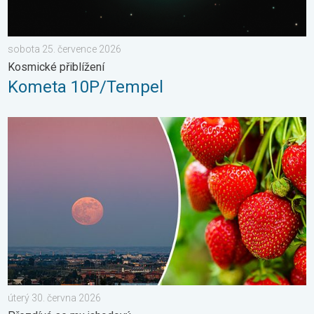
sobota 25. července 2026
Kosmické přiblížení
Kometa 10P/Tempel
Červnový úplněk. Přezdívá se mu jahodový. . . úterý 30. červn
úterý 30. června 2026