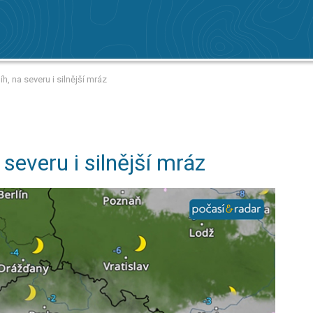
h, na severu i silnější mráz
 severu i silnější mráz