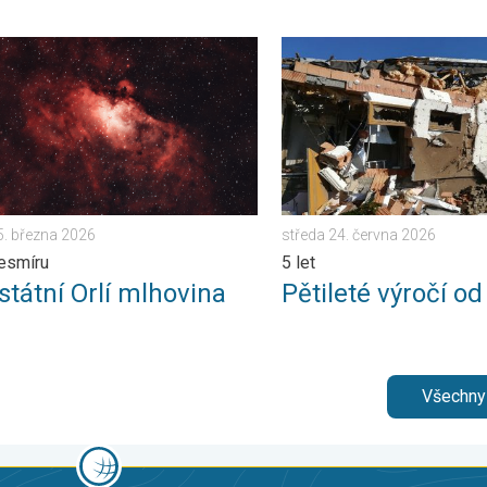
ubna 2026
tní Orlí mlhovina. Krásy vesmíru. . . neděle 15. března 2026
Pětileté výročí od tornáda. 
5. března 2026
středa 24. června 2026
esmíru
5 let
státní Orlí mlhovina
Pětileté výročí o
Všechny