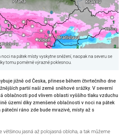
noci na pátek místy vyskytne sněžení, naopak na severu se
 díky tomu poměrně výrazně poklesnou.
ohybuje jižně od Česka, přinese během čtvrtečního dne
ižnějších partií naší země sněhové srážky. V severní
 oblačnosti pod vlivem oblasti vyššího tlaku vzduchu
vině území díky zmenšené oblačnosti v noci na pátek
a páteční ráno zde bude mrazivé, místy až s
 většinou jasná až polojasná obloha, a tak můžeme