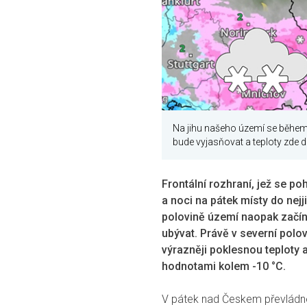
Na jihu našeho území se během 
bude vyjasňovat a teploty zde
Frontální rozhraní, jež se p
a noci na pátek místy do nejj
polovině území naopak začíná
ubývat. Právě v severní polo
výrazněji poklesnou teploty 
hodnotami kolem -10 °C.
V pátek nad Českem převládne