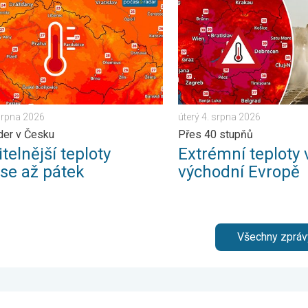
 srpna 2026
úterý 4. srpna 2026
der v Česku
Přes 40 stupňů
telnější teploty
Extrémní teploty 
ese až pátek
východní Evropě
Všechny zpráv