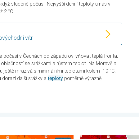
když studené počasí. Nejvyšší denní teploty u nás v
ž 2 °C.
ovýchodní vítr
ne počasí v Čechách od západu ovlivňovat teplá fronta,
cí oblačností se srážkami a růstem teplot. Na Moravě a
 ještě mrazivá s minimálními teplotami kolem -10 °C.
dorazí další srážky a
teploty
poměrně výrazně
esuvů půdy. . . čtvrtek 6. srpna 2026
nější teploty přinese až pátek. Vlna veder v Česku. . . úterý 4. s
Extrémní teploty ve východn