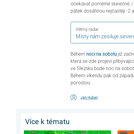
očekávat poměrně slunečné, i 
pátek dosáhnou nejčastěji -2 a
Větrný radar
Místy nám zesiluje sever
Během
noci na sobotu
již zač
která se zde projeví přibývají
ve Slezsku bude noc na sobotu
Během víkendu pak od západu 
porostou.
Jan Hubač
Více k tématu
Japonsko se připravuje na tajfun Dolphin. Obavy ze s
Snesitel