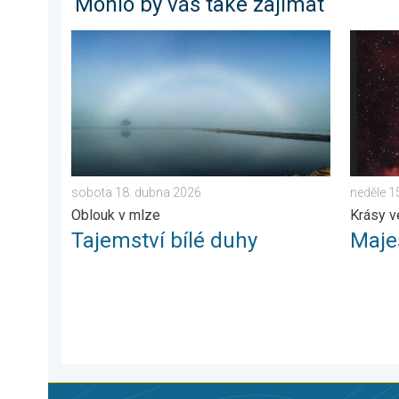
Mohlo by vás také zajímat
Tajemství bílé duhy. Oblouk v mlze. . . sobota 18. d
Majestá
sobota 18. dubna 2026
neděle 1
Oblouk v mlze
Krásy v
Tajemství bílé duhy
Maje