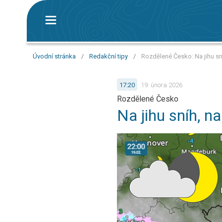
Úvodní stránka
/
Redakční tipy
/
Rozdělené Česko: Na jihu sní
17:20
19. února 2026
Rozdělené Česko
Na jihu sníh, na