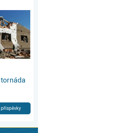
5 let. . . středa 24. června 2026
d tornáda
 příspěvky