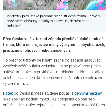
Ve čtvrtek přes Česko přechází slabá studená fronta – dává o
sobě vědět občasným slabým sněžením, deštěm nebo
mrholením.
Přes Česko ve čtvrtek od západu přechází slabá studená
fronta, která se projevuje místy výskytem slabých srážek,
převážně sněhových nebo smíšených.
Po přechodu fronty se k nám začne od západu nasouvat
výběžek vyššího tlaku vzduchu – to se projeví postupným
ustáváním srážek a protrháváním oblačnosti. Noc na pátek
pak bude vzhledem ke zmenšené oblačnosti na části území
výrazně mrazivá.
Pátek
do Česka přinese studené počasí s
denními maximy
jen slabě nad bodem mrazu. Až polojasná obloha se v
průběhu dne ukáže zejména v severozápadní polovině Čech.