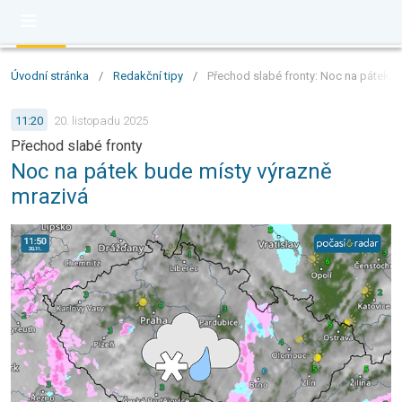
Úvodní stránka
/
Redakční tipy
/
Přechod slabé fronty: Noc na pátek b
11:20
20. listopadu 2025
Přechod slabé fronty
Noc na pátek bude místy výrazně
mrazivá