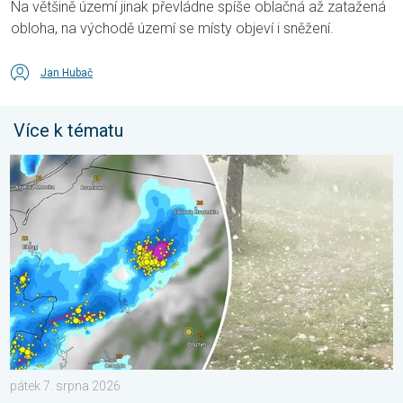
Na většině území jinak převládne spíše oblačná až zatažená
obloha, na východě území se místy objeví i sněžení.
Jan Hubač
Více k tématu
V Polsku padaly obří kroupy. Supercelární bouře. . . pátek 7. s
pátek 7. srpna 2026