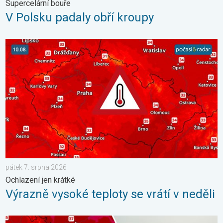
Supercelární bouře
V Polsku padaly obří kroupy
Výrazně vysoké teploty se vrátí v neděli. Ochlazení jen krátké. 
pátek 7. srpna 2026
Ochlazení jen krátké
Výrazně vysoké teploty se vrátí v neděli
Extrémní teploty ve východní Evropě. Přes 40 stupňů. . . úterý