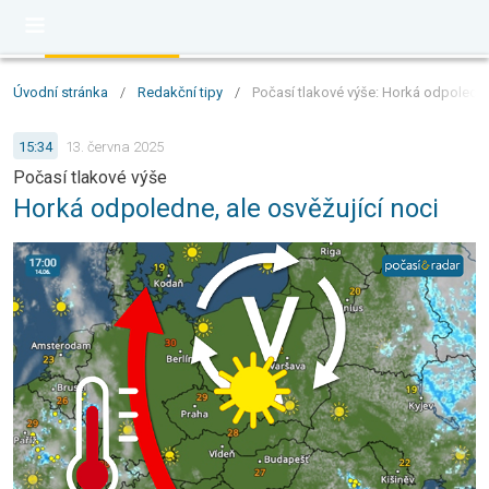
Úvodní stránka
/
Redakční tipy
/
Počasí tlakové výše: Horká odpoledne,
15:34
13. června 2025
Počasí tlakové výše
Horká odpoledne, ale osvěžující noci