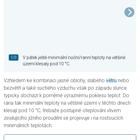
1/3
V pátek ještě minimální noční/ranní teploty na většině
území klesaly pod 10 °C.
Vzhledem ke kombinaci jasné oblohy, slabého
větru
nebo
bezvětří a také suchého vzduchu však po západu slunce
typicky dochází k poměrně výraznému poklesu teplot. Do
rána tak minimální teploty na většině území v těchto dnech
klesají pod 10 °C, třebaže postupné oteplování vlivem
zesilujícího jižního proudění se projevuje i na rostoucích
minimálních teplotách.