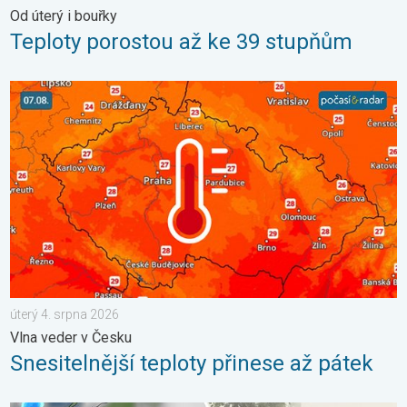
Od úterý i bouřky
Teploty porostou až ke 39 stupňům
Snesitelnější teploty přinese až pátek. Vlna veder v Česku. . . ú
úterý 4. srpna 2026
Vlna veder v Česku
Snesitelnější teploty přinese až pátek