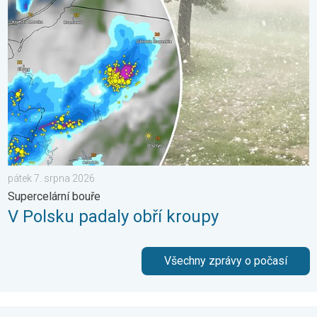
V Polsku padaly obří kroupy. Supercelární bouře. . . pátek 7. s
pátek 7. srpna 2026
Supercelární bouře
V Polsku padaly obří kroupy
Všechny zprávy o počasí