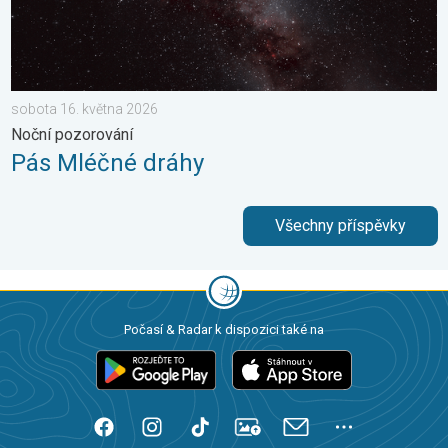
sobota 16. května 2026
Noční pozorování
Pás Mléčné dráhy
Všechny příspěvky
Počasí & Radar k dispozici také na