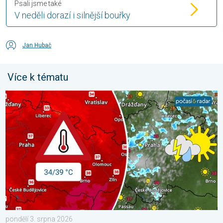
Psali jsme také
V neděli dorazí i silnější bouřky
Jan Hubač
Více k tématu
Teploty porostou až ke 39 stupňům. Od úterý i bouřky. . . pond
pondělí 3. srpna 2026