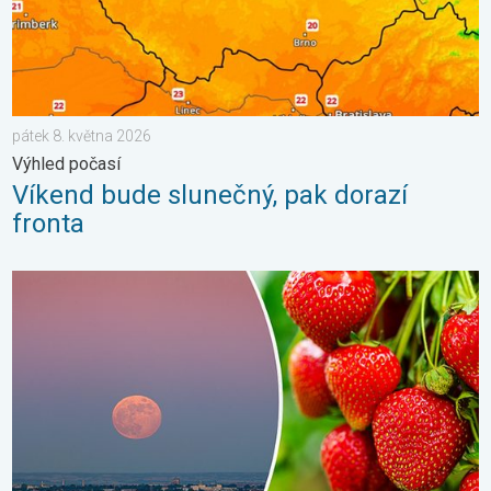
pátek 8. května 2026
Výhled počasí
Víkend bude slunečný, pak dorazí
fronta
Červnový úplněk. Přezdívá se mu jahodový. . . úterý 30. červn