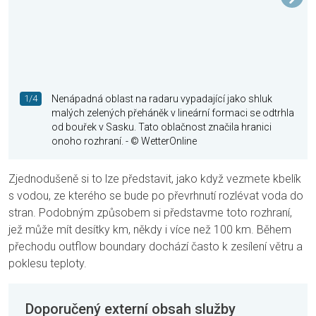
1/4
Nenápadná oblast na radaru vypadající jako shluk
malých zelených přeháněk v lineární formaci se odtrhla
od bouřek v Sasku. Tato oblačnost značila hranici
onoho rozhraní.
- © WetterOnline
Zjednodušeně si to lze představit, jako když vezmete kbelík
s vodou, ze kterého se bude po převrhnutí rozlévat voda do
stran. Podobným způsobem si představme toto rozhraní,
jež může mít desítky km, někdy i více než 100 km. Během
přechodu outflow boundary dochází často k zesílení větru a
poklesu teploty.
Doporučený externí obsah služby