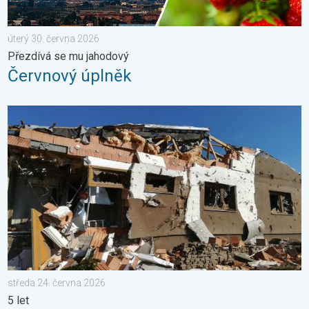
úterý 30. června 2026
Přezdívá se mu jahodový
Červnový úplněk
Pětileté výročí od tornáda. 5 let. . . středa 24. června 2026
středa 24. června 2026
5 let