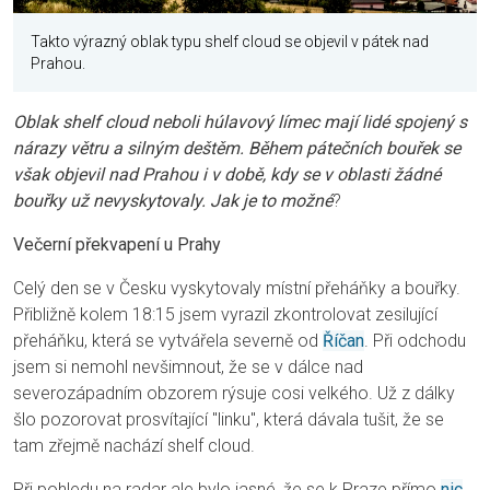
Takto výrazný oblak typu shelf cloud se objevil v pátek nad
Prahou.
Oblak shelf cloud neboli húlavový límec mají lidé spojený s
nárazy větru a silným deštěm. Během pátečních bouřek se
však objevil nad Prahou i v době, kdy se v oblasti žádné
bouřky už nevyskytovaly. Jak je to možné
?
Večerní překvapení u Prahy
Celý den se v Česku vyskytovaly místní přeháňky a bouřky.
Přibližně kolem 18:15 jsem vyrazil zkontrolovat zesilující
přeháňku, která se vytvářela severně od
Říčan
. Při odchodu
jsem si nemohl nevšimnout, že se v dálce nad
severozápadním obzorem rýsuje cosi velkého. Už z dálky
šlo pozorovat prosvítající "linku", která dávala tušit, že se
tam zřejmě nachází shelf cloud.
Při pohledu na radar ale bylo jasné, že se k Praze přímo
nic