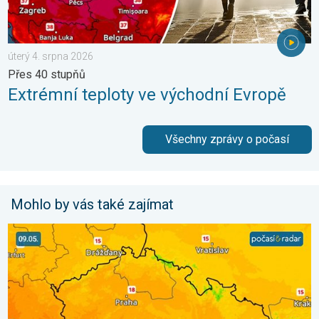
úterý 4. srpna 2026
Přes 40 stupňů
Extrémní teploty ve východní Evropě
Všechny zprávy o počasí
Mohlo by vás také zajímat
Víkend bude slunečný, pak dorazí fronta. Výhled počasí. . . pát