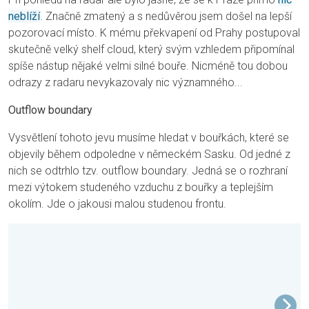
neblíží
. Značně zmatený a s nedůvěrou jsem došel na lepší
pozorovací místo. K mému překvapení od Prahy postupoval
skutečně velký shelf cloud, který svým vzhledem připomínal
spíše nástup nějaké velmi silné bouře. Nicméně tou dobou
odrazy z radaru nevykazovaly nic významného...
Outflow boundary
Vysvětlení tohoto jevu musíme hledat v bouřkách, které se
objevily během odpoledne v německém Sasku. Od jedné z
nich se odtrhlo tzv. outflow boundary. Jedná se o rozhraní
mezi výtokem studeného vzduchu z bouřky a teplejším
okolím. Jde o jakousi malou studenou frontu.