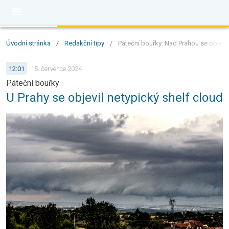
Úvodní stránka
/
Redakční tipy
/
Páteční bouřky: Nad Prahou se objevil
12:01
15. července 2024
Páteční bouřky
U Prahy se objevil netypický shelf cloud