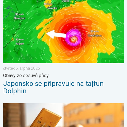
čtvrtek 6. srpna 2026
Obavy ze sesuvů půdy
Japonsko se připravuje na tajfun
Dolphin
Meteorologické okénko: Vlna veder. Tropické teploty. . . neděl