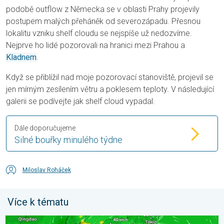
podobě outflow z Německa se v oblasti Prahy projevily
postupem malých přeháněk od severozápadu. Přesnou
lokalitu vzniku shelf cloudu se nejspíše už nedozvíme.
Nejprve ho lidé pozorovali na hranici mezi Prahou a
Kladnem
.
Když se přiblížil nad moje pozorovací stanoviště, projevil se
jen mírným zesílením větru a poklesem teploty. V následující
galerii se podívejte jak shelf cloud vypadal.
Dále doporučujeme
Silné bouřky minulého týdne
Miloslav Roháček
Více k tématu
Japonsko se připravuje na tajfun Dolphin. Obavy ze sesuvů půdy