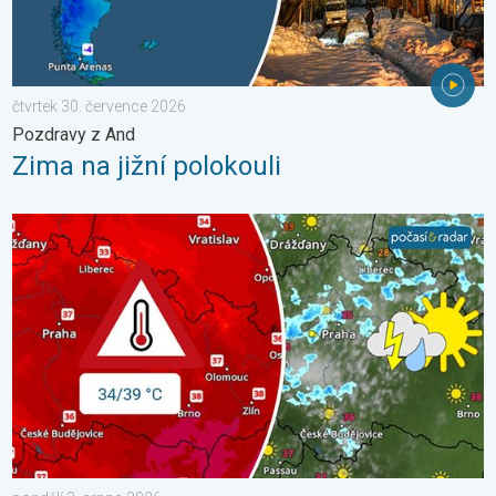
čtvrtek 30. července 2026
Pozdravy z And
Zima na jižní polokouli
Teploty porostou až ke 39 stupňům. Od úterý i bouřky. . . pond