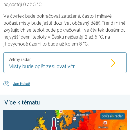
nejčastěji 0 až 5 °C.
Ve čtvrtek bude pokračovat zatažené, často i mlhavé
počasí, místy bude ještě doznívat občasný déšť. Trend mírně
zvyšujících se teplot bude pokračovat - ve čtvrtek dosáhnou
nejvyšší denní teploty v Česku nejčastěji 2 až 6 °C, na
jihovýchodě území to bude až kolem 8 °C.
Větrný radar
Místy bude opět zesilovat vítr
Jan Hubač
Více k tématu
Prohřáté Středozemní moře. Až 30 stupňů. . . pátek 31. červ