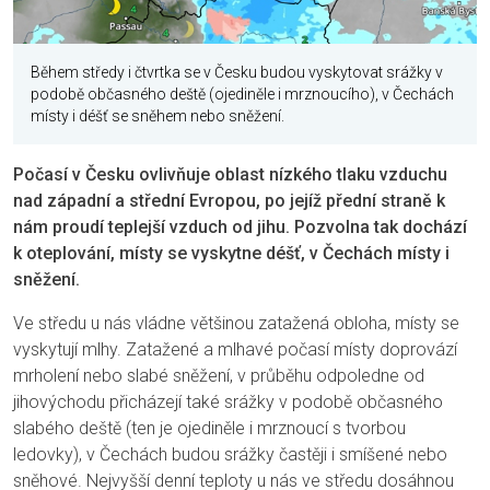
Během středy i čtvrtka se v Česku budou vyskytovat srážky v
podobě občasného deště (ojediněle i mrznoucího), v Čechách
místy i déšť se sněhem nebo sněžení.
Počasí v Česku ovlivňuje oblast nízkého tlaku vzduchu
nad západní a střední Evropou, po jejíž přední straně k
nám proudí teplejší vzduch od jihu. Pozvolna tak dochází
k oteplování, místy se vyskytne déšť, v Čechách místy i
sněžení.
Ve středu u nás vládne většinou zatažená obloha, místy se
vyskytují mlhy. Zatažené a mlhavé počasí místy doprovází
mrholení nebo slabé sněžení, v průběhu odpoledne od
jihovýchodu přicházejí také srážky v podobě občasného
slabého deště (ten je ojediněle i mrznoucí s tvorbou
ledovky), v Čechách budou srážky častěji i smíšené nebo
sněhové. Nejvyšší denní teploty u nás ve středu dosáhnou