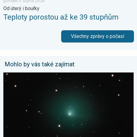
pondělí 3. srpna 2026
Od úterý i bouřky
Teploty porostou až ke 39 stupňům
Všechny zprávy o počasí
Mohlo by vás také zajímat
Kometa 10P/Tempel. Kosmické přiblížení. . . sobota 25. červ