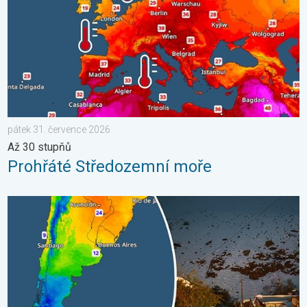
pátek 31. července 2026
Až 30 stupňů
Prohřáté Středozemní moře
Zima na jižní polokouli. Pozdravy z And. . . čtvrtek 30. červen