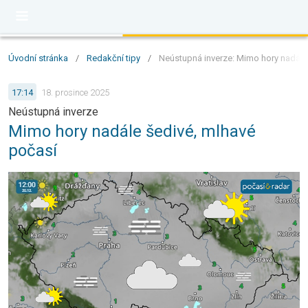
Úvodní stránka
/
Redakční tipy
/
Neústupná inverze: Mimo hory nadále
17:14
18. prosince 2025
Neústupná inverze
Mimo hory nadále šedivé, mlhavé
počasí