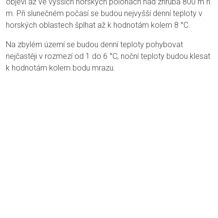
objeví až ve vyšších horských polohách nad zhruba 800 m n.
m. Při slunečném počasí se budou nejvyšší denní teploty v
horských oblastech šplhat až k hodnotám kolem 8 °C.
Na zbylém území se budou denní teploty pohybovat
nejčastěji v rozmezí od 1 do 6 °C, noční teploty budou klesat
k hodnotám kolem bodu mrazu.