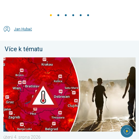
Jan Hubač
Více k tématu
Extrémní teploty ve východní Evropě. Přes 40 stupňů. . . úterý
úterý 4. srpna 2026