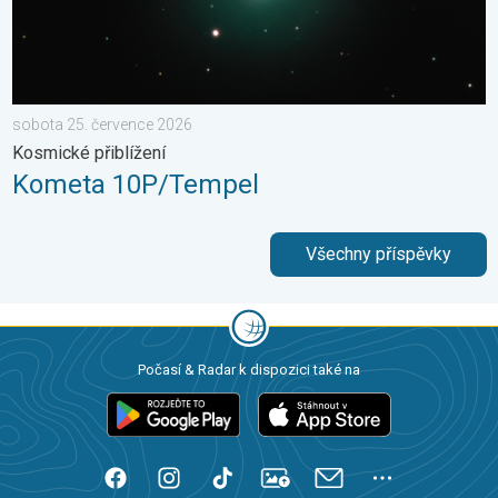
sobota 25. července 2026
Kosmické přiblížení
Kometa 10P/Tempel
Všechny příspěvky
Počasí & Radar k dispozici také na