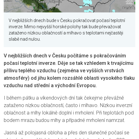
V nejbližších dnech bude v Česku pokračovat počasí teplotní
inverze. Mimo nejvyšší horské polohy tak bude převažovat
zataženo nízkou oblačností a mlhavo s teplotami nejčastěji
slabě nad nulou.
V nejbližších dnech v Česku počítáme s pokračováním
počasí teplotní inverze. Děje se tak vzhledem k trvajícímu
přílivu teplého vzduchu (zejména ve vyšších vrstvách
atmosféry) od jihu kolem rozsáhlé oblasti vysokého tlaku
vzduchu nad střední a východní Evropou.
I během pátku a víkendových dní tak čekejme převážně
zataženo nízkou oblačností, často i mlhavo. Nízkou inverzní
oblačnost a mlhy lokálně doplní i mrholení. Při teplotách pod
bodem mrazu budou mlhy a případné mrholení namrzat.
Jasná až polojasná obloha a přes den slunečné počasí se