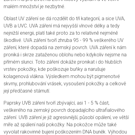
malém množství je nezbytné.
Oblast UV záření se dá rozdělit do tří kategorií, a sice UVA,
UVB a UVC. UVA záření má nejvyšší vlnové délky a tedy
nejnižší energii, platí také proto za to relativně nejméně
škodlivé. UVA záření tvoří zhruba 95 - 99 % veškerého UV
záření, které dopadá na zemský povrch. UVA záření k nám
proniká i skrze zataženou oblohu nebo kdykoliv nejsme na
přímém slunci. Toto záření dokáže pronikat i do hlubších
vrstev pokožky, kde poškozuje buňky a narušuje
kolagenová vlákna. Výsledkem mohou být pigmenotvé
skvrny, prohlubování vrásek, vysoušení pokožky a celkově
její předčasné stárnutí.
Paprsky UVB záření tvoří zbývající, asi 1 - 5 % část,
veškerého na zemský povrch dopadajícího ultrafialového
záření. UVB záření je již agresivnější, působí opálení, ve větší
míře až spálení naší pokožky. Na pokožce může také
vyvolat rakovinné bujení poškozením DNA buněk. Výhodou