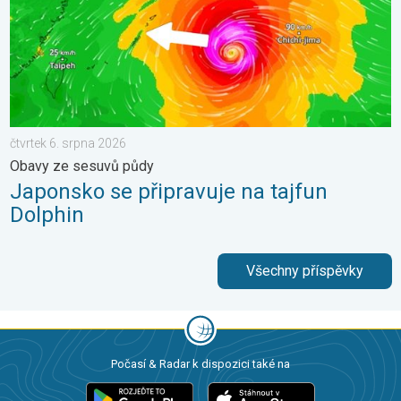
čtvrtek 6. srpna 2026
Obavy ze sesuvů půdy
Japonsko se připravuje na tajfun
Dolphin
Všechny příspěvky
Počasí & Radar k dispozici také na