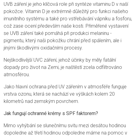
UVB záření je jeho klíčová role při syntéze vitaminu D v naší
pokožce. Vitamin D je extrémně důležitý pro funkci našeho
imunitního systému a také pro vstřebávání vápníku a fosforu,
což zase ocení především naše kosti. Přiměřené vystavení
se UVB záření také pomáhá při produkci melaninu -
pigmentu, který naši pokožku chrání před spálením, ale i
jinými škodlivými oxidačními procesy.
Nejškodlivější UVC záření, jehož účinky by měly fatální
dopady pro život na Zemi, je naštěstí zcela odfiltrováno
atmosférou.
Jako hlavní ochrana před UV zářením v atmosféře funguje
vrstva ozonu, která se nachází ve výškách kolem 20
kilometrů nad zemským povrchem.
Jak fungují ochranné krémy s SPF faktorem?
Mimo vyhýbání se slunečnímu svitu mezi desátou hodinou
dopoledne až třetí hodinou odpoledne máme na pomoc v