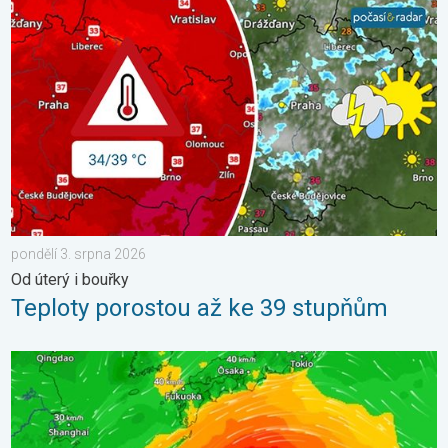
Teploty porostou až ke 39 stupňům. Od úterý i bouřky. . . pond
pondělí 3. srpna 2026
Od úterý i bouřky
Teploty porostou až ke 39 stupňům
Japonsko se připravuje na tajfun Dolphin. Obavy ze sesuvů půdy