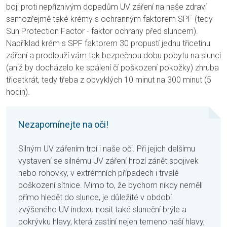
boji proti nepříznivým dopadům UV záření na naše zdraví
samozřejmě také krémy s ochranným faktorem SPF (tedy
Sun Protection Factor - faktor ochrany před sluncem).
Například krém s SPF faktorem 30 propustí jednu třicetinu
záření a prodlouží vám tak bezpečnou dobu pobytu na slunci
(aniž by docházelo ke spálení čí poškození pokožky) zhruba
třicetkrát, tedy třeba z obvyklých 10 minut na 300 minut (5
hodin).
Nezapomínejte na oči!
Silným UV zářením trpí i naše oči. Při jejich delšímu
vystavení se silnému UV záření hrozí zánět spojivek
nebo rohovky, v extrémních případech i trvalé
poškození sítnice. Mimo to, že bychom nikdy neměli
přímo hledět do slunce, je důležité v období
zvýšeného UV indexu nosit také sluneční brýle a
pokrývku hlavy, která zastíní nejen temeno naší hlavy,