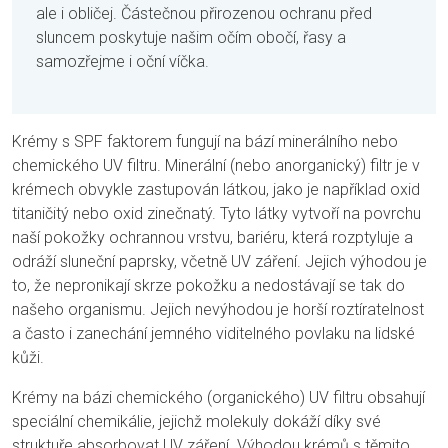
ale i obličej. Částečnou přirozenou ochranu před
sluncem poskytuje našim očím obočí, řasy a
samozřejme i oční víčka.
Krémy s SPF faktorem fungují na bází minerálního nebo
chemického UV filtru. Minerální (nebo anorganický) filtr je v
krémech obvykle zastupován látkou, jako je například oxid
titaničitý nebo oxid zinečnatý. Tyto látky vytvoří na povrchu
naší pokožky ochrannou vrstvu, bariéru, která rozptyluje a
odráží sluneční paprsky, včetně UV záření. Jejich výhodou je
to, že nepronikají skrze pokožku a nedostávají se tak do
našeho organismu. Jejich nevýhodou je horší roztíratelnost
a často i zanechání jemného viditelného povlaku na lidské
kůži.
Krémy na bázi chemického (organického) UV filtru obsahují
speciální chemikálie, jejichž molekuly dokáží díky své
struktuře absorbovat UV záření. Výhodou krémů s těmito