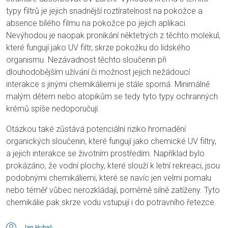
typy filtrů je jejich snadnější roztíratelnost na pokožce a
absence bílého filmu na pokožce po jejich aplikaci.
Nevýhodou je naopak pronikání něktetrých z těchto molekul,
které fungují jako UV filtr, skrze pokožku do lidského
organismu. Nezávadnost těchto sloučenin při
dlouhodobějším užívání či možnost jejich nežádoucí
interakce s jinými chemikáliemi je stále sporná. Minimálně
malým dětem nebo atopikům se tedy tyto typy ochranných
krémů spíše nedoporučují.
Otázkou také zůstává potenciální riziko hromadění
organických sloučenin, které fungují jako chemické UV filtry,
a jejich interakce se životním prostředím. Například bylo
prokázáno, že vodní plochy, které slouží k letní rekreaci, jsou
podobnými chemikáliemi, které se navíc jen velmi pomalu
nebo téměř vůbec nerozkládají, poměrně silně zatíženy. Tyto
chemikálie pak skrze vodu vstupují i do potravního řetezce.
Jan Hubač