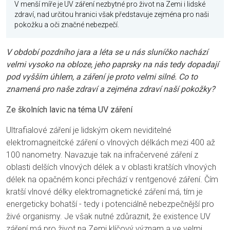
V menší míře je UV záření nezbytné pro život na Zemi i lidské
zdraví, nad určitou hranici však představuje zejména pro naši
pokožku a oči značné nebezpečí.
V období pozdního jara a léta se u nás sluníčko nachází
velmi vysoko na obloze, jeho paprsky na nás tedy dopadají
pod vyšším úhlem, a záření je proto velmi silné. Co to
znamená pro naše zdraví a zejména zdraví naší pokožky?
Ze školních lavic na téma UV záření
Ultrafialové záření je lidským okem neviditelné
elektromagneitcké záření o vlnových délkách mezi 400 až
100 nanometry. Navazuje tak na infračervené záření z
oblasti delších vlnových délek a v oblasti kratších vlnových
délek na opačném konci přechází v rentgenové záření. Čím
kratší vlnové délky elektromagnetické záření má, tím je
energeticky bohatší - tedy i potenciálně nebezpečnější pro
živé organismy. Je však nutné zdůraznit, že existence UV
záření má pro život na Zemi klíčový význam a ve velmi