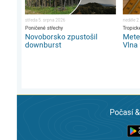
středa 5. srpna 2026
neděle 2
Poničené střechy
Tropick
Novoborsko zpustošil
Mete
downburst
Vlna
Počasí &