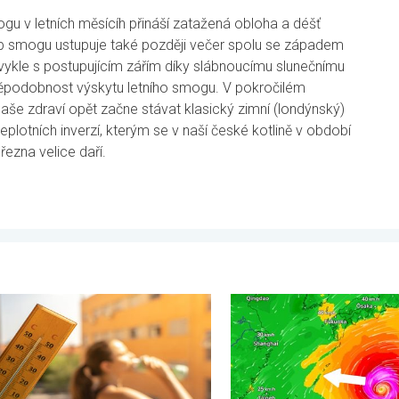
u v letních měsícíh přináší zatažená obloha a déšť
 typ smogu ustupuje také později večer spolu se západem
bvykle s postupujícím zářím díky slábnoucímu slunečnímu
děpodobnost výskytu letního smogu. V pokročilém
še zdraví opět začne stávat klasický zimní (londýnský)
plotních inverzí, kterým se v naší české kotlině v období
řezna velice daří.
 . středa 5. srpna 2026
logické okénko: Vlna veder. Tropické teploty. . . neděle 2. srpn
Japonsko se připravuje na t