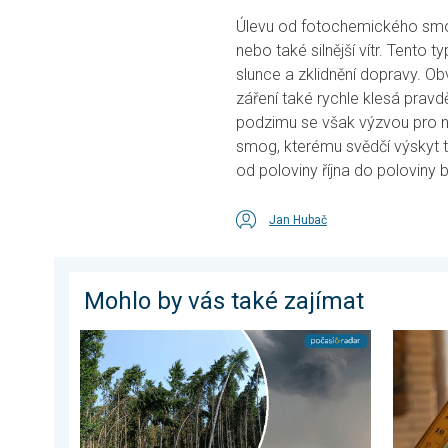
Úlevu od fotochemického smog
nebo také silnější vítr. Tento
slunce a zklidnění dopravy. O
záření také rychle klesá prav
podzimu se však výzvou pro na
smog, kterému svědčí výskyt te
od poloviny října do poloviny b
Jan Hubač
Mohlo by vás také zajímat
Novoborsko zpustošil downburst. Poničené střechy. .
Meteoro