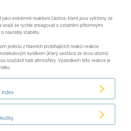
t jako extrémně reaktivní částice, které jsou vytrženy ze
 snaží se rychle zreagovat s ostatními přítomnými
 navrátily stabilitu.
tom jednou z hlavních probíhajících reakcí reakce
 molekulovým kyslíkem (který sestává ze dvou atomů
ežitou součástí naší atmosféry. Výsledkem této reakce je
slíku.
V index
okožky