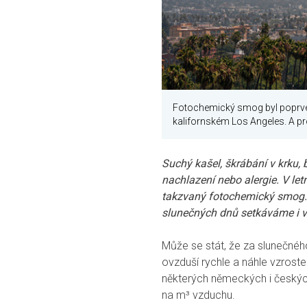
Fotochemický smog byl poprvé 
kalifornském Los Angeles. A p
Suchý kašel, škrábání v krku,
nachlazení nebo alergie. V le
takzvaný fotochemický smog
slunečných dnů setkáváme i v
Může se stát, že za slunečn
ovzduší rychle a náhle vzroste
některých německých i český
na m³ vzduchu.