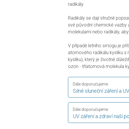
radikály.
Radikály se dají stručně popsa
své původní chemické vazby a
molekulami nebo radikály, aby si
V případě letního smogu je při
atomového radikálu kyslíku s
kyslíku), který je životně důl
ozon - tříatomová molekula ky
Dále doporučujeme
Silné sluneční záření a U
Dále doporučujeme
UV záření a zdraví naší p