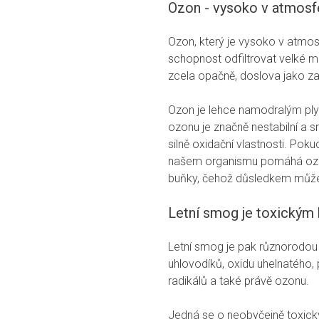
Ozon - vysoko v atmosfé
Ozon, který je vysoko v atmo
schopnost odfiltrovat velké m
zcela opačně, doslova jako zab
Ozon je lehce namodralým ply
ozonu je značně nestabilní a s
silně oxidační vlastnosti. Pok
našem organismu pomáhá ozo
buňky, čehož důsledkem může 
Letní smog je toxickým
Letní smog je pak různorodou 
uhlovodíků, oxidu uhelnatého,
radikálů a také právě ozonu.
Jedná se o neobyčejně toxick