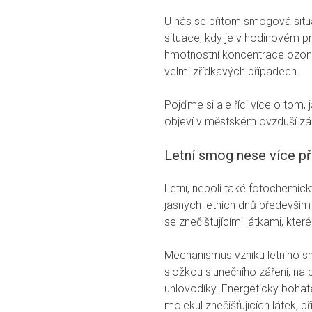
U nás se přitom smogová situa
situace, kdy je v hodinovém p
hmotnostní koncentrace ozonu 
velmi zřídkavých případech.
Pojďme si ale říci více o tom,
objeví v městském ovzduší zá
Letní smog nese více př
Letní, neboli také fotochemic
jasných letních dnů především 
se znečištujícími látkami, kte
Mechanismus vzniku letního sm
složkou slunečního záření, na
uhlovodíky. Energeticky bohat
molekul znečišťujících látek, p