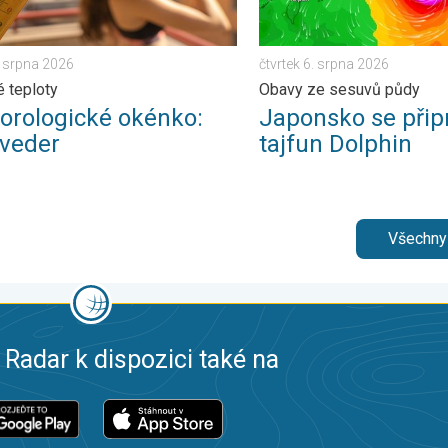
. srpna 2026
čtvrtek 6. srpna 2026
é teploty
Obavy ze sesuvů půdy
orologické okénko:
Japonsko se přip
 veder
tajfun Dolphin
Všechny
 Radar k dispozici také na