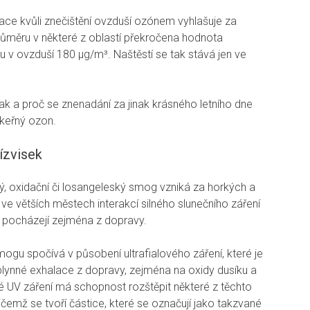
ce kvůli znečištění ovzduší ozónem vyhlašuje za
růměru v některé z oblastí překročena hodnota
v ovzduší 180 μg/m³. Naštěstí se tak stává jen ve
 jak a proč se znenadání za jinak krásného letního dne
keřný ozon.
ízvisek
ký, oxidační či losangeleský smog vzniká za horkých a
ve větších městech interakcí silného slunečního záření
ré pocházejí zejména z dopravy.
ogu spočívá v působení ultrafialového záření, které je
 plynné exhalace z dopravy, zejména na oxidy dusíku a
é UV záření má schopnost rozštěpit některé z těchto
řičemž se tvoří částice, které se označují jako takzvané