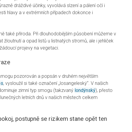
razně dráždivé účinky, vyvolává slzení a pálení očí i
esti hlavy a v extrémních případech dokonce i
ě také příroda. Při dlouhodobějším působení můžeme v
loutnutí a opad listů u listnatých stromů, ale i jehliček
nežádoucí projevy na vegetaci.
raze
 smogu pozorován a popsán v druhém největším
es
, vysloužil si také označení „losangeleský“. V našich
dominuje zimní typ smogu (takzvaný
londýnský
), přesto
lunečných letních dnů v našich městech celkem
okoj, postupně se rizikem stane opět ten