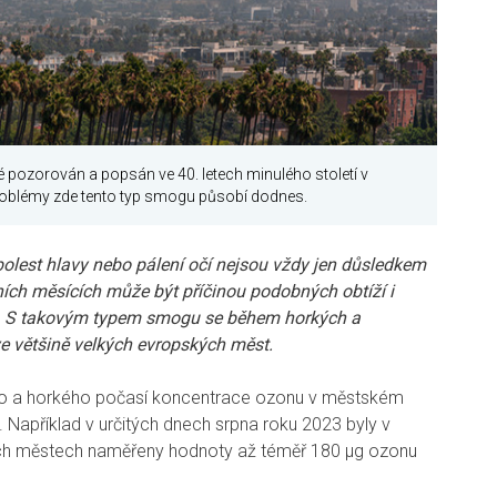
pozorován a popsán ve 40. letech minulého století v
roblémy zde tento typ smogu působí dodnes.
 bolest hlavy nebo pálení očí nejsou vždy jen důsledkem
tních měsících může být příčinou podobných obtíží i
. S takovým typem smogu se během horkých a
e většině velkých evropských měst.
ého a horkého počasí koncentrace ozonu v městském
. Například v určitých dnech srpna roku 2023 byly v
ch městech naměřeny hodnoty až téměř 180 µg ozonu