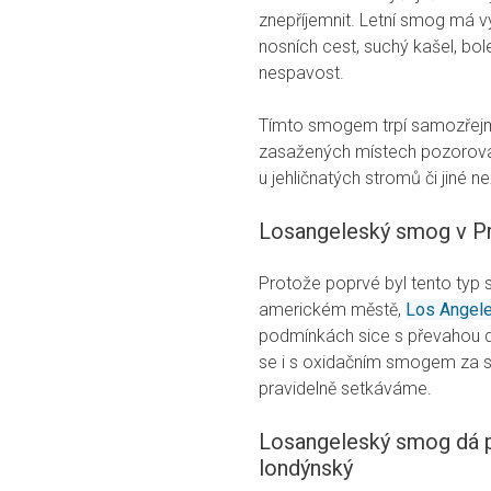
znepříjemnit. Letní smog má vý
nosních cest, suchý kašel, bol
nespavost.
Tímto smogem trpí samozřejm
zasažených místech pozorovat ž
u jehličnatých stromů či jiné 
Losangeleský smog v P
Protože poprvé byl tento typ
americkém městě,
Los Angel
podmínkách sice s převahou 
se i s oxidačním smogem za s
pravidelně setkáváme.
Losangeleský smog dá p
londýnský