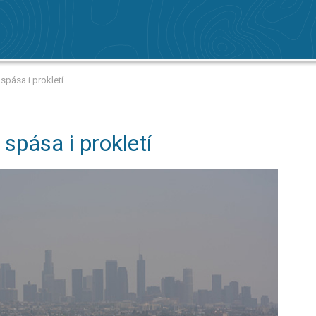
spása i prokletí
spása i prokletí