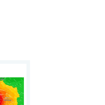
a 2026
ajfun Dolphin. Obavy ze sesuvů půdy. . . čtvrtek 6. srpna 2026