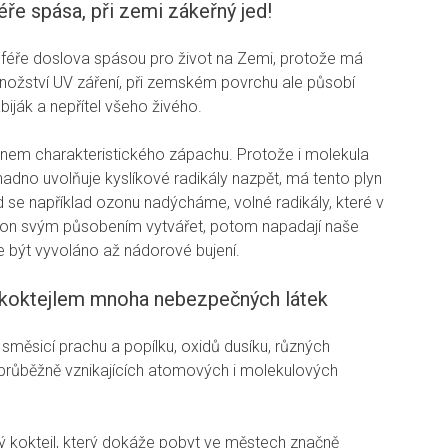
ře spása, při zemi zákeřný jed!
sféře doslova spásou pro život na Zemi, protože má
nožství UV záření, při zemském povrchu ale působí
iják a nepřítel všeho živého.
nem charakteristického zápachu. Protože i molekula
nadno uvolňuje kyslíkové radikály nazpět, má tento plyn
ud se například ozonu nadýcháme, volné radikály, které v
n svým působením vytvářet, potom napadají naše
být vyvoláno až nádorové bujení.
 koktejlem mnoha nebezpečných látek
směsicí prachu a popílku, oxidů dusíku, různých
 průběžně vznikajících atomových i molekulových
ý koktejl, který dokáže pobyt ve městech značně