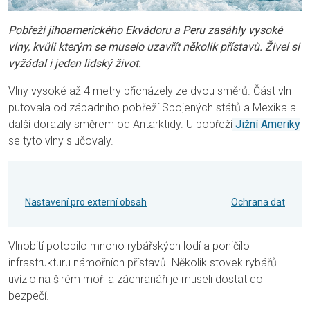
Pobřeží jihoamerického Ekvádoru a Peru zasáhly vysoké
vlny, kvůli kterým se muselo uzavřít několik přístavů. Živel si
vyžádal i jeden lidský život.
Vlny vysoké až 4 metry přicházely ze dvou směrů. Část vln
putovala od západního pobřeží Spojených států a Mexika a
další dorazily směrem od Antarktidy. U pobřeží
Jižní Ameriky
se tyto vlny slučovaly.
Nastavení pro externí obsah
Ochrana dat
Vlnobití potopilo mnoho rybářských lodí a poničilo
infrastrukturu námořních přístavů. Několik stovek rybářů
uvízlo na širém moři a záchranáři je museli dostat do
bezpečí.