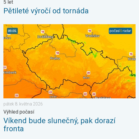
5 let
Pětileté výročí od tornáda
Víkend bude slunečný, pak dorazí fronta. Výhled počasí. . . pát
pátek 8. května 2026
Výhled počasí
Víkend bude slunečný, pak dorazí
fronta