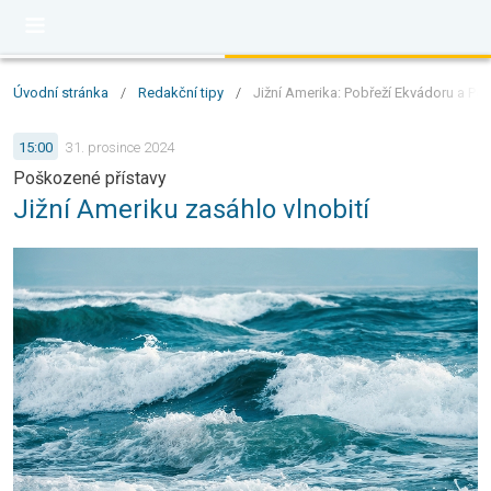
Úvodní stránka
/
Redakční tipy
/
Jižní Amerika: Pobřeží Ekvádoru a Per
15:00
31. prosince 2024
Poškozené přístavy
Jižní Ameriku zasáhlo vlnobití