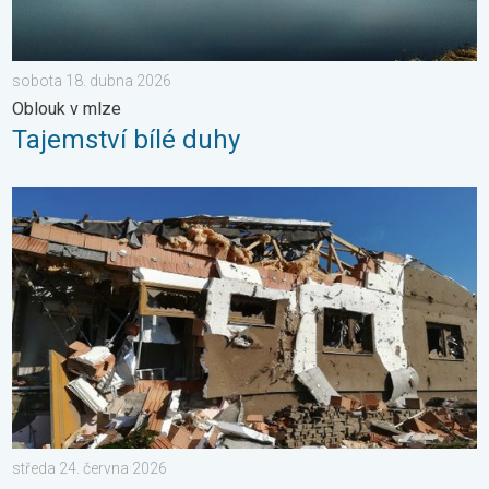
sobota 18. dubna 2026
Oblouk v mlze
Tajemství bílé duhy
Pětileté výročí od tornáda. 5 let. . . středa 24. června 2026
středa 24. června 2026