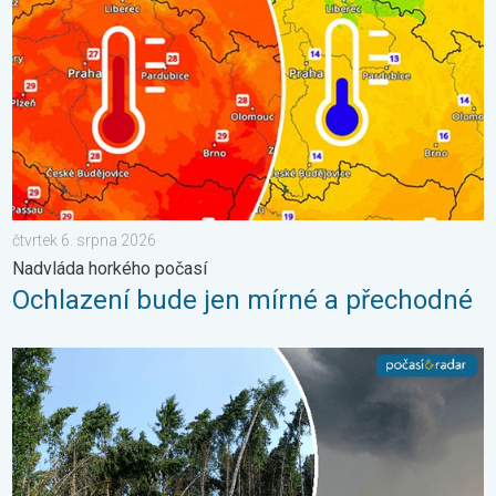
čtvrtek 6. srpna 2026
Nadvláda horkého počasí
Ochlazení bude jen mírné a přechodné
Novoborsko zpustošil downburst. Poničené střechy. . . středa 