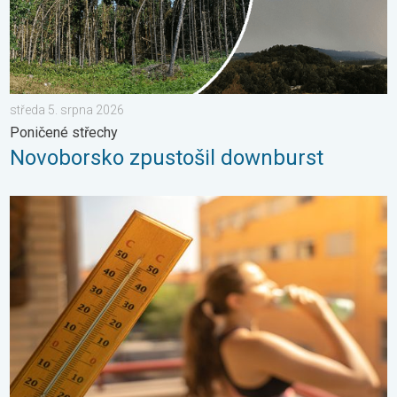
středa 5. srpna 2026
Poničené střechy
Novoborsko zpustošil downburst
Meteorologické okénko: Vlna veder. Tropické teploty. . . neděl