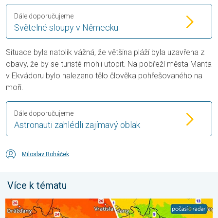
Dále doporučujeme
Světelné sloupy v Německu
Situace byla natolik vážná, že většina pláží byla uzavřena z
obavy, že by se turisté mohli utopit. Na pobřeží města Manta
v Ekvádoru bylo nalezeno tělo člověka pohřešovaného na
moři.
Dále doporučujeme
Astronauti zahlédli zajímavý oblak
Miloslav Roháček
Více k tématu
Ochlazení bude jen mírné a přechodné. Nadvláda horkého počasí