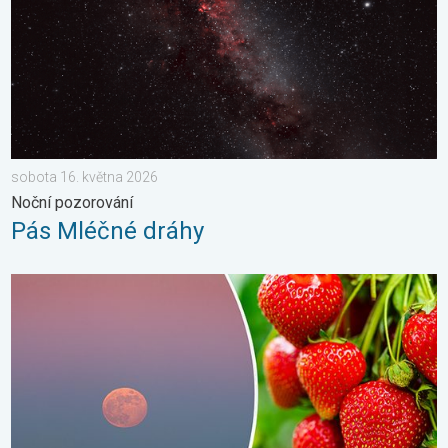
sobota 16. května 2026
Noční pozorování
Pás Mléčné dráhy
Červnový úplněk. Přezdívá se mu jahodový. . . úterý 30. červn