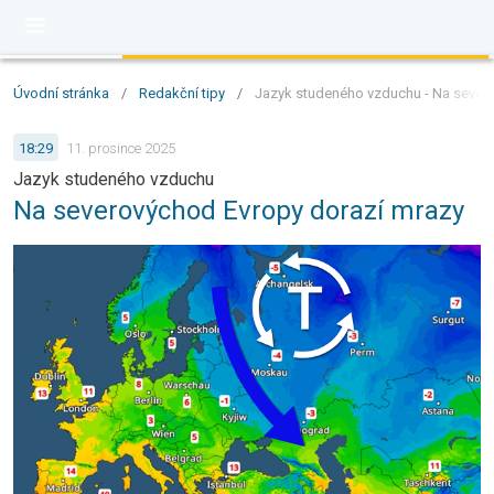
Úvodní stránka
/
Redakční tipy
/
Jazyk studeného vzduchu - Na sever
18:29
11. prosince 2025
Jazyk studeného vzduchu
Na severovýchod Evropy dorazí mrazy