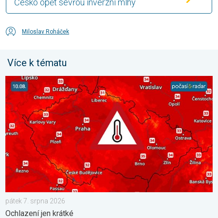
Česko opět sevřou inverzní mlhy
Miloslav Roháček
Více k tématu
Výrazně vysoké teploty se vrátí v neděli. Ochlazení jen krátké. 
pátek 7. srpna 2026
Ochlazení jen krátké