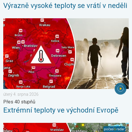
Výrazně vysoké teploty se vrátí v neděli
Extrémní teploty ve východní Evropě. Přes 40 stupňů. . . úterý
úterý 4. srpna 2026
Přes 40 stupňů
Extrémní teploty ve východní Evropě
Teploty porostou až ke 39 stupňům. Od úterý i bouřky. . . pond