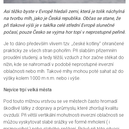
Asi těžko byste v Evropě hledali zemi, která je tolik náchylná
na tvorbu mlh, jako je Česká republika. Občas se stane, že
při tlakové výši je v takřka celé střední Evropě slunečné
počasí, pouze Česko se vyjma hor topí v neprostupné peřině.
Je to dáno především vlivem tzv. ,,české kotliny" ohraničené
prakticky ze všech stran pohořím. Při slabším přízemním
proudění studený, a tedy těžší, vzduch z hor začne stékat do
nížin, kde se nahromadí v podobě neprostupné inverzní
oblačnosti nebo mlh. Takové mlhy mohou poté sahat až do
výšky kolem 1000 m n.m. nebo i výše.
Nejvíce trpí velká města
Pod touto mlžnou vrstvou se ve městech často hromadí
škodlivé látky z dopravy a průmyslu, které zhoršují kvalitu
ovzduší. Při větší vertikální mohutnosti inverzní oblačnosti se
můžou vyskytovat slabé srážky ve formě mrholení ( i
mrznoucího! ) nebo slabého sněžení. Právě při této situaci