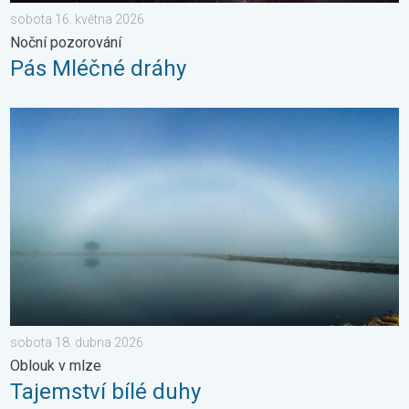
sobota 16. května 2026
Noční pozorování
Pás Mléčné dráhy
Tajemství bílé duhy. Oblouk v mlze. . . sobota 18. dubna 2026
sobota 18. dubna 2026
Oblouk v mlze
Tajemství bílé duhy