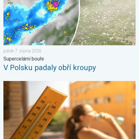
pátek 7. srpna 2026
Supercelární bouře
V Polsku padaly obří kroupy
Meteorologické okénko: Vlna veder. Tropické teploty. . . neděl