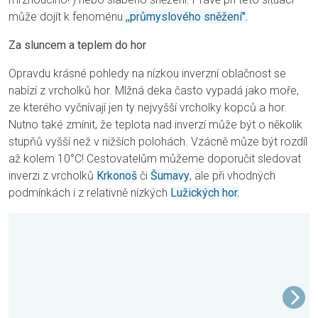
může dojít k fenoménu
,,průmyslového sněžení".
Za sluncem a teplem do hor
Opravdu krásné pohledy na nízkou inverzní oblačnost se
nabízí z vrcholků hor. Mlžná deka často vypadá jako moře,
ze kterého vyčnívají jen ty nejvyšší vrcholky kopců a hor.
Nutno také zmínit, že teplota nad inverzí může být o několik
stupňů vyšší než v nižších polohách. Vzácně můze být rozdíl
až kolem 10°C! Cestovatelům můžeme doporučit sledovat
inverzi z vrcholků
Krkonoš
či
Šumavy
, ale při vhodných
podmínkách i z relativně nízkých
Lužických hor.