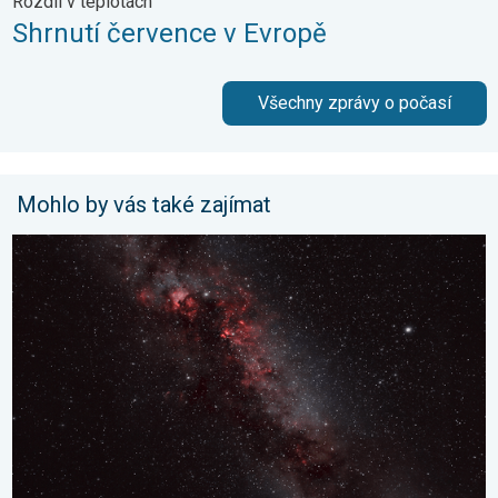
Rozdíl v teplotách
Shrnutí července v Evropě
Všechny zprávy o počasí
Mohlo by vás také zajímat
Pás Mléčné dráhy. Noční pozorování. . . sobota 16. května 20