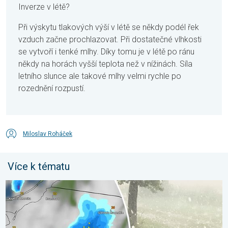
Inverze v létě?
Při výskytu tlakových výší v létě se někdy podél řek
vzduch začne prochlazovat. Při dostatečné vlhkosti
se vytvoří i tenké mlhy. Díky tomu je v létě po ránu
někdy na horách vyšší teplota než v nížinách. Síla
letního slunce ale takové mlhy velmi rychle po
rozednění rozpustí.
Miloslav Roháček
Více k tématu
V Polsku padaly obří kroupy. Supercelární bouře. . . pátek 7. s