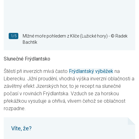
1/5
Mlžné moře pohledem z Klíče (Lužické hory)
- © Radek
Bachtík
Slunečné Frýdlantsko
Štěstí při inverzích mívá často
Frýdlantský výběžek
na
Liberecku. Jižní proudění, vhodná výška inverzní oblačnosti a
závětrný efekt Jizerských hor, to je recept na slunečné
počasí v rovinách Frýdlantska. Vzduch se za horskou
překážkou vysušuje a ohřívá, vlivem čehož se oblačnost
rozpadne.
Víte, že?