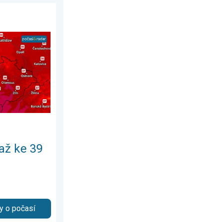
tek 6. srpna 2026
C. Od pondělí vlna veder. . . neděle 2. srpna 2026
až ke 39
y o počasí