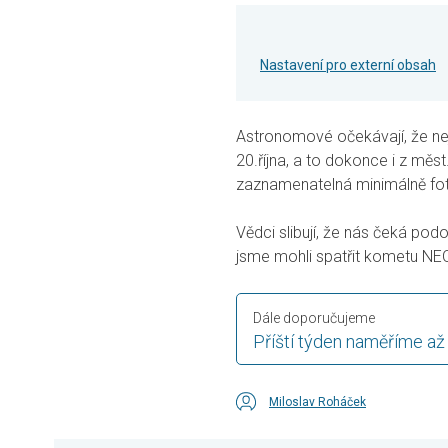
Nastavení pro externí obsah
Astronomové očekávají, že nej
20.října, a to dokonce i z měst
zaznamenatelná minimálně fo
Vědci slibují, že nás čeká po
jsme mohli spatřit kometu NE
Dále doporučujeme
Příští týden naměříme až
Miloslav Roháček