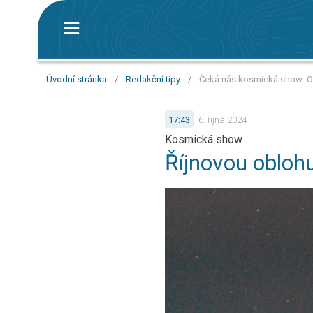
Úvodní stránka
/
Redakční tipy
/
Čeká nás kosmická show: O
17:43
6. října 2024
Kosmická show
Říjnovou oblo