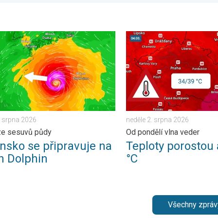
 . středa 5. srpna 2026
o se připravuje na tajfun Dolphin. Obavy ze sesuvů půdy. . . čtvr
Teploty porostou až ke 39 °
6. srpna 2026
neděle 2. srpna 2026
ze sesuvů půdy
Od pondělí vlna veder
nsko se připravuje na
Teploty porostou 
n Dolphin
°C
Všechny zpráv