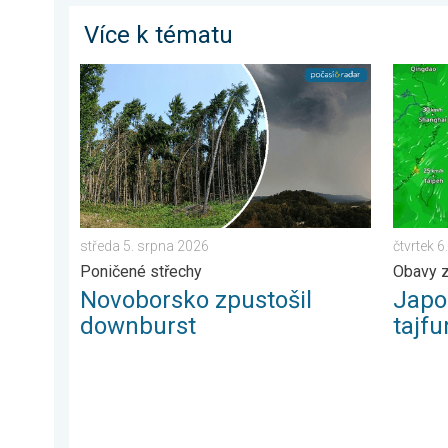
Více k tématu
Novoborsko zpustošil downburst. Poničené střechy. .
Japonsk
středa 5. srpna 2026
čtvrtek 
Poničené střechy
Obavy 
Novoborsko zpustošil
Japo
downburst
tajfu