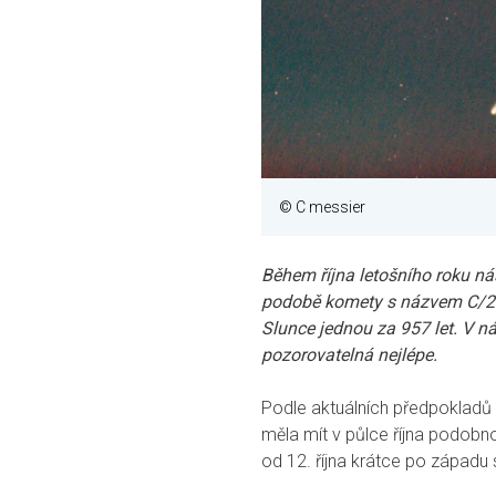
© C messier
Během října letošního roku n
podobě komety s názvem C/20
Slunce jednou za 957 let. V n
pozorovatelná nejlépe.
Podle aktuálních předpokladů
měla mít v půlce října podobno
od 12. října krátce po západ