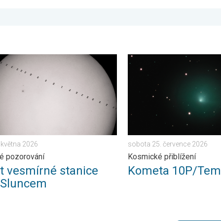
ubna 2026
vesmírné stanice před Sluncem. Zajímavé pozorování. . . úterý 2
Kometa 10P/Tempel. Kosmic
. května 2026
sobota 25. července 2026
é pozorování
Kosmické přiblížení
et vesmírné stanice
Kometa 10P/Tem
 Sluncem