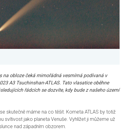
ás na obloze čeká mimořádná vesmírná podívaná v
23 A3 Tsuchinshan-ATLAS. Tato vlasatice oběhne
ásledujících řádcích se dozvíte, kdy bude z našeho území
 se skutečně máme na co těšit. Kometa ATLAS by totiž
u svítivost jako planeta Venuše. Vyhlížet ji můžeme už
u slunce nad západním obzorem.