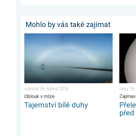
Mohlo by vás také zajímat
Tajemství bílé duhy. Oblouk v mlze. . . sobota 18. d
Přelet 
sobota 18. dubna 2026
úterý 26
Oblouk v mlze
Zajímav
Tajemství bílé duhy
Přel
před