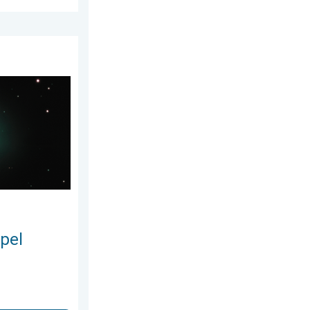
6. května 2026
ké přiblížení. . . sobota 25. července 2026
pel