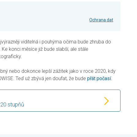
Ochrana dat
výrazněji viditelná i pouhýma očima bude zhruba do
. Ke konci měsíce již bude slabší, ale stále
tograficky.
dobný nebo dokonce lepší zážitek jako v roce 2020, kdy
OWISE. Teď už zbývá jen doufat, že bude
přát počasí
.
 20 stupňů