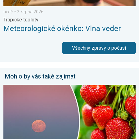
neděle 2. srpna 2026
Tropické teploty
Meteorologické okénko: Vlna veder
Všechny zprávy o počasí
Mohlo by vás také zajímat
Červnový úplněk. Přezdívá se mu jahodový. . . úterý 30. červn