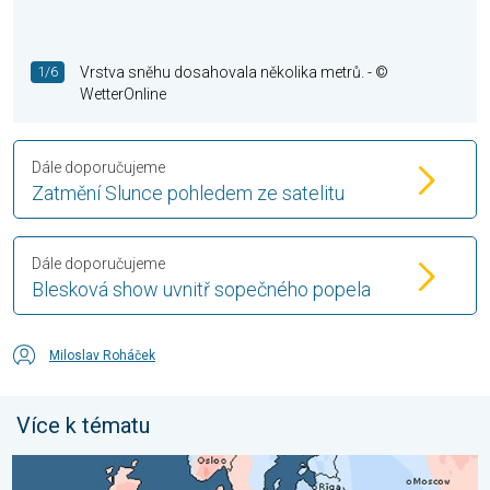
1/6
Vrstva sněhu dosahovala několika metrů.
- ©
WetterOnline
Dále doporučujeme
Zatmění Slunce pohledem ze satelitu
Dále doporučujeme
Blesková show uvnitř sopečného popela
Miloslav Roháček
Více k tématu
Shrnutí července v Evropě. Rozdíl v teplotách. . . pondělí 3. sr