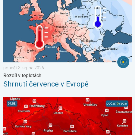
pondělí 3. srpna 2026
Rozdíl v teplotách
Shrnutí července v Evropě
Teploty porostou až ke 39 °C. Od pondělí vlna veder. . . neděle