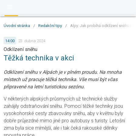
Úvodní stránka
/
Redakční tipy
/
Alpy: Jak probíhá odklízení sněhu na 
14:00
23. dubna 2024
Odklízení sněhu
Těžká technika v akci
Odklízení sněhu v Alpách je v plném proudu. Na mnoha
místech už pracuje těžká technika. Vše musí být včas
připravené na letní turistickou sezónu.
V některých alpských průsmycích už technické služby
zahájily odstraňování sněhu. Pomocí těžké techniky jsou
vysokohorské cesty zbavovány sněhu, aby v květnu byly
dobře průjezdné mimo jiné pro autobusy s turisty. Letošní
zima byla sice mírnější, ale i tak čeká rakouské dělníky
spousta práce.