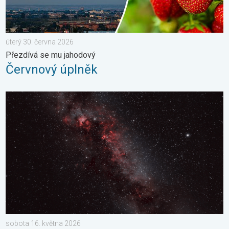
úterý 30. června 2026
Přezdívá se mu jahodový
Červnový úplněk
Pás Mléčné dráhy. Noční pozorování. . . sobota 16. května 20
sobota 16. května 2026