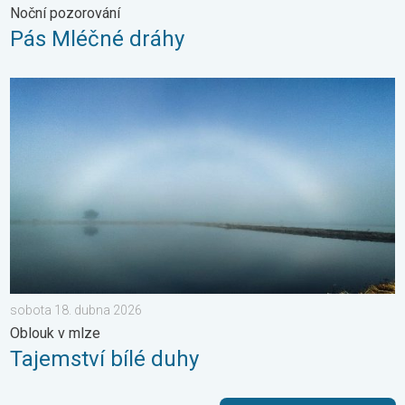
Noční pozorování
Pás Mléčné dráhy
Tajemství bílé duhy. Oblouk v mlze. . . sobota 18. dubna 2026
sobota 18. dubna 2026
Oblouk v mlze
Tajemství bílé duhy