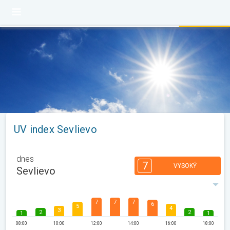
UV index Sevlievo
dnes
7
VYSOKÝ
Sevlievo
7
7
7
6
5
4
3
2
2
1
1
08:00
10:00
12:00
14:00
16:00
18:00