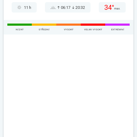
34°
11 h
06:17
20:32
max.
NÍZKÝ
STŘEDNÍ
VYSOKÝ
VELMI VYSOKÝ
EXTRÉMNÍ