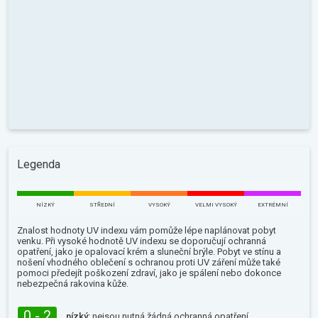
Legenda
NÍZKÝ
STŘEDNÍ
VYSOKÝ
VELMI VYSOKÝ
EXTRÉMNÍ
Znalost hodnoty UV indexu vám pomůže lépe naplánovat pobyt
venku. Při vysoké hodnotě UV indexu se doporučují ochranná
opatření, jako je opalovací krém a sluneční brýle. Pobyt ve stínu a
nošení vhodného oblečení s ochranou proti UV záření může také
pomoci předejít poškození zdraví, jako je spálení nebo dokonce
nebezpečná rakovina kůže.
0 - 2
nízký:
nejsou nutná žádná ochranná opatření.