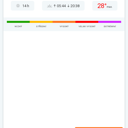
28°
14 h
05:44
20:38
max.
NÍZKÝ
STŘEDNÍ
VYSOKÝ
VELMI VYSOKÝ
EXTRÉMNÍ