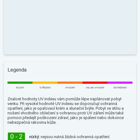
Legenda
NÍZKÝ
STŘEDNÍ
VYSOKÝ
VELMI VYSOKÝ
EXTRÉMNÍ
Znalost hodnoty UV indexu vám pomůže lépe naplánovat pobyt
venku. Při vysoké hodnotě UV indexu se doporučují ochranná
opatření, jako je opalovací krém a sluneční brýle. Pobyt ve stínu a
nošení vhodného oblečení s ochranou proti UV záření může také
pomoci předejít poškození zdraví, jako je spálení nebo dokonce
nebezpečná rakovina kůže.
0 - 2
nízký:
nejsou nutná žádná ochranná opatření.