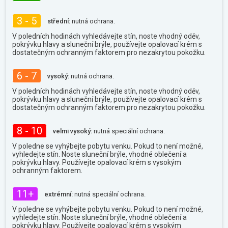
3 - 5
střední:
nutná ochrana.
V poledních hodinách vyhledávejte stín, noste vhodný oděv,
pokrývku hlavy a sluneční brýle, používejte opalovací krém s
dostatečným ochranným faktorem pro nezakrytou pokožku.
6 - 7
vysoký:
nutná ochrana.
V poledních hodinách vyhledávejte stín, noste vhodný oděv,
pokrývku hlavy a sluneční brýle, používejte opalovací krém s
dostatečným ochranným faktorem pro nezakrytou pokožku.
8 - 10
velmi vysoký:
nutná speciální ochrana.
V poledne se vyhýbejte pobytu venku. Pokud to není možné,
vyhledejte stín. Noste sluneční brýle, vhodné oblečení a
pokrývku hlavy. Používejte opalovací krém s vysokým
ochranným faktorem.
11+
extrémní:
nutná speciální ochrana.
V poledne se vyhýbejte pobytu venku. Pokud to není možné,
vyhledejte stín. Noste sluneční brýle, vhodné oblečení a
pokrývku hlavy. Používejte opalovací krém s vysokým