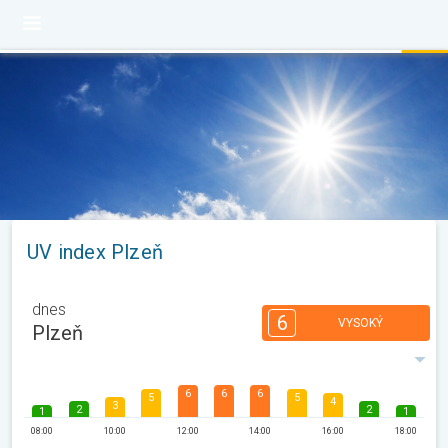
UV index Plzeň
dnes
6
VYSOKÝ
Plzeň
6
6
6
5
5
4
3
2
2
1
1
08:00
10:00
12:00
14:00
16:00
18:00